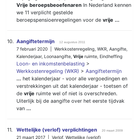
Vrije
beroepsbeoefenaren
In Nederland kennen
we 11 verplicht gestelde
beroepspensioenregelingen voor de
vrije
...
10.
Aangiftetermijn
12 augustus 2011
7 februari 2020 |
Werkkostenregeling
,
WKR
,
Aangifte
,
Kalenderjaar
,
Loonaangifte
,
Vrije
ruimte
,
Eindheffing
Loon- en inkomstenbelasting
>
Werkkostenregeling (WKR)
>
Aangiftetermijn
...
het kalenderjaar - voor alle vergoedingen en
verstrekkingen uit dat kalenderjaar - toetsen of
de
vrije
ruimte wel of niet is overschreden.
Uiterlijk bij de aangifte over het eerste tijdvak
van
...
11.
Wettelijke (verlof) verplichtingen
20 maart 2009
21 maart 2017 |
Verlof
,
Wettelijke (verlof)