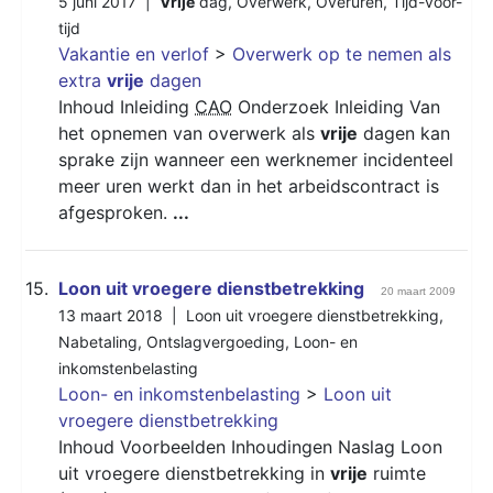
5 juni 2017 |
Vrije
dag
,
Overwerk
,
Overuren
,
Tijd-voor-
tijd
Vakantie en verlof
>
Overwerk op te nemen als
extra
vrije
dagen
Inhoud Inleiding
CAO
Onderzoek Inleiding Van
het opnemen van overwerk als
vrije
dagen kan
sprake zijn wanneer een werknemer incidenteel
meer uren werkt dan in het arbeidscontract is
afgesproken.
...
15.
Loon uit vroegere dienstbetrekking
20 maart 2009
13 maart 2018 |
Loon uit vroegere dienstbetrekking
,
Nabetaling
,
Ontslagvergoeding
,
Loon- en
inkomstenbelasting
Loon- en inkomstenbelasting
>
Loon uit
vroegere dienstbetrekking
Inhoud Voorbeelden Inhoudingen Naslag Loon
uit vroegere dienstbetrekking in
vrije
ruimte