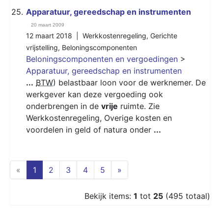
25.
Apparatuur, gereedschap en instrumenten
20 maart 2009
12 maart 2018 |
Werkkostenregeling
,
Gerichte
vrijstelling
,
Beloningscomponenten
Beloningscomponenten en vergoedingen
>
Apparatuur, gereedschap en instrumenten
...
BTW
) belastbaar loon voor de werknemer. De
werkgever kan deze vergoeding ook
onderbrengen in de
vrije
ruimte. Zie
Werkkostenregeling, Overige kosten en
voordelen in geld of natura onder
...
(current)
«
1
2
3
4
5
»
Bekijk items:
1
tot
25
(495 totaal)