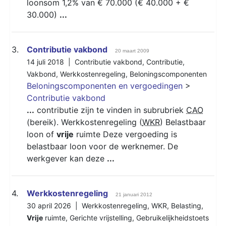
loonsom 1,2% van € 70.000 (€ 40.000 + €
30.000)
...
3.
Contributie vakbond
20 maart 2009
14 juli 2018 |
Contributie vakbond
,
Contributie
,
Vakbond
,
Werkkostenregeling
,
Beloningscomponenten
Beloningscomponenten en vergoedingen
>
Contributie vakbond
...
contributie zijn te vinden in subrubriek
CAO
(bereik). Werkkostenregeling (
WKR
) Belastbaar
loon of
vrije
ruimte Deze vergoeding is
belastbaar loon voor de werknemer. De
werkgever kan deze
...
4.
Werkkostenregeling
21 januari 2012
30 april 2026 |
Werkkostenregeling
,
WKR
,
Belasting
,
Vrije
ruimte
,
Gerichte vrijstelling
,
Gebruikelijkheidstoets