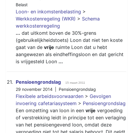
Belast
Loon- en inkomstenbelasting
>
Werkkostenregeling (WKR)
>
Schema
werkkostenregeling
...
dat uitkomt boven de 30%-grens
(gebruikelijkheidstoets) Loon dat niet ten koste
gaat van de
vrije
ruimte Loon dat u hebt
aangewezen als eindheffingsloon en dat gericht
is vrijgesteld Loon
...
21.
Pensioengrondslag
15 maart 2011
29 november 2014 |
Pensioengrondslag
Flexibele arbeidsvoorwaarden
>
Gevolgen
invoering cafetariasysteem
>
Pensioengrondslag
Een omzetting van loon in een
vrije
vergoeding
of verstrekking leidt in principe tot een verlaging
van het pensioengevend loon, omdat deze
vergoeding niet tot het salaris behoort. Dit geldt