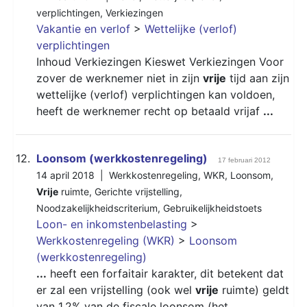
verplichtingen
,
Verkiezingen
Vakantie en verlof
>
Wettelijke (verlof)
verplichtingen
Inhoud Verkiezingen Kieswet Verkiezingen Voor
zover de werknemer niet in zijn
vrije
tijd aan zijn
wettelijke (verlof) verplichtingen kan voldoen,
heeft de werknemer recht op betaald vrijaf
...
12.
Loonsom (werkkostenregeling)
17 februari 2012
14 april 2018 |
Werkkostenregeling
,
WKR
,
Loonsom
,
Vrije
ruimte
,
Gerichte vrijstelling
,
Noodzakelijkheidscriterium
,
Gebruikelijkheidstoets
Loon- en inkomstenbelasting
>
Werkkostenregeling (WKR)
>
Loonsom
(werkkostenregeling)
...
heeft een forfaitair karakter, dit betekent dat
er zal een vrijstelling (ook wel
vrije
ruimte) geldt
van 1,2% van de fiscale loonsom (het