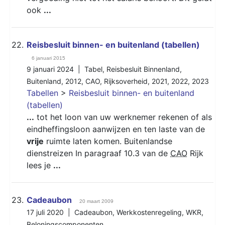
ook
...
22.
Reisbesluit binnen- en buitenland (tabellen)
6 januari 2015
9 januari 2024 |
Tabel
,
Reisbesluit Binnenland
,
Buitenland
,
2012
,
CAO
,
Rijksoverheid
,
2021
,
2022
,
2023
Tabellen
>
Reisbesluit binnen- en buitenland
(tabellen)
...
tot het loon van uw werknemer rekenen of als
eindheffingsloon aanwijzen en ten laste van de
vrije
ruimte laten komen. Buitenlandse
dienstreizen In paragraaf 10.3 van de
CAO
Rijk
lees je
...
23.
Cadeaubon
20 maart 2009
17 juli 2020 |
Cadeaubon
,
Werkkostenregeling
,
WKR
,
Beloningscomponenten