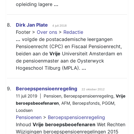
opleiding lagere
...
8.
Dirk Jan Plate
4 juli 2018
Footer >
Over ons
>
Redactie
...
volgde de postacademische leergangen
Pensioenrecht (CPC) en Fiscaal Pensioenrecht,
beiden aan de
Vrije
Universiteit Amsterdam en
de pensioenmaster aan de Oysterwyck
Hogeschool Tilburg (MPLA).
...
9.
Beroepspensioenregeling
22 oktober 2012
11 juli 2019 |
Pensioen
,
Beroepspensioenregeling
,
Vrije
beroepsbeoefenaren
,
AFM
,
Beroepsfonds
,
PGGM
,
Loodsen
Pensioenen
>
Beroepspensioenregeling
Inhoud
Vrije
beroepsbeoefenaren
Wet Rechten
Wijzigingen beroepspensioenregelingen 2015