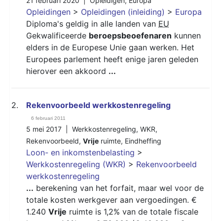
21 februari 2020 |
Opleidigen
,
Europa
Opleidingen
>
Opleidingen (inleiding)
>
Europa
Diploma's geldig in alle landen van
EU
Gekwalificeerde
beroepsbeoefenaren
kunnen
elders in de Europese Unie gaan werken. Het
Europees parlement heeft enige jaren geleden
hierover een akkoord
...
2.
Rekenvoorbeeld werkkostenregeling
6 februari 2011
5 mei 2017 |
Werkkostenregeling
,
WKR
,
Rekenvoorbeeld
,
Vrije
ruimte
,
Eindheffing
Loon- en inkomstenbelasting
>
Werkkostenregeling (WKR)
>
Rekenvoorbeeld
werkkostenregeling
...
berekening van het forfait, maar wel voor de
totale kosten werkgever aan vergoedingen. €
1.240
Vrije
ruimte is 1,2% van de totale fiscale