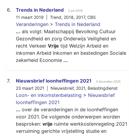
6.
Trends in Nederland
2 juli 2018
11 maart 2019 |
Trend
,
2018
,
2017
,
CBS
Veranderingen
>
Trends in Nederland
...
als volgt: Maatschappij Bevolking Cultuur
Gezondheid en zorg Onderwijs Veiligheid en
recht Verkeer
Vrije
tijd Welzijn Arbeid en
inkomen Arbeid Inkomen en bestedingen Sociale
zekerheid Economie
...
7.
Nieuwsbrief loonheffingen 2021
3 december 2020
23 maart 2021 |
Nieuwsbrief
,
2021
,
Belastingdienst
Loon- en inkomstenbelasting
>
Nieuwsbrief
loonheffingen 2021
...
over de veranderingen in de loonheffingen
voor 2021. De volgende onderwerpen worden
besproken:
vrije
ruimte werkkostenregeling 2021
verruiming gerichte vrijstelling studie en