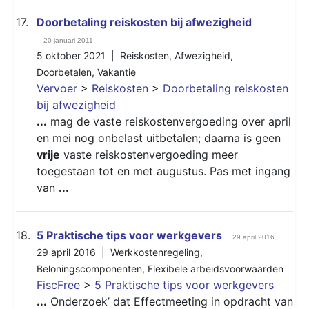
17.
Doorbetaling reiskosten bij afwezigheid
20 januari 2011
5 oktober 2021 |
Reiskosten
,
Afwezigheid
,
Doorbetalen
,
Vakantie
Vervoer
>
Reiskosten
>
Doorbetaling reiskosten
bij afwezigheid
...
mag de vaste reiskostenvergoeding over april
en mei nog onbelast uitbetalen; daarna is geen
vrije
vaste reiskostenvergoeding meer
toegestaan tot en met augustus. Pas met ingang
van
...
18.
5 Praktische tips voor werkgevers
29 april 2016
29 april 2016 |
Werkkostenregeling
,
Beloningscomponenten
,
Flexibele arbeidsvoorwaarden
FiscFree
>
5 Praktische tips voor werkgevers
...
Onderzoek’ dat Effectmeeting in opdracht van