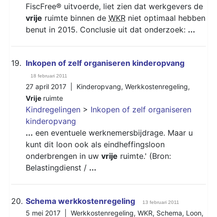
FiscFree® uitvoerde, liet zien dat werkgevers de
vrije
ruimte binnen de
WKR
niet optimaal hebben
benut in 2015. Conclusie uit dat onderzoek:
...
19.
Inkopen of zelf organiseren kinderopvang
18 februari 2011
27 april 2017 |
Kinderopvang
,
Werkkostenregeling
,
Vrije
ruimte
Kindregelingen
>
Inkopen of zelf organiseren
kinderopvang
...
een eventuele werknemersbijdrage. Maar u
kunt dit loon ook als eindheffingsloon
onderbrengen in uw
vrije
ruimte.' (Bron:
Belastingdienst /
...
20.
Schema werkkostenregeling
13 februari 2011
5 mei 2017 |
Werkkostenregeling
,
WKR
,
Schema
,
Loon
,