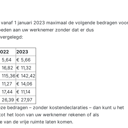
u vanaf 1 januari 2023 maximaal de volgende bedragen voo
rgoeden aan uw werknemer zonder dat er dus
overgelegd:
2022
2023
€
5,64
€ 5,66
 16,82
€ 11,32
 115,36
€ 142,42
 11,27
€ 14,06
 17,44
€ 11,14
 26,39
€ 27,97
ze bedragen – zonder kostendeclaraties – dan kunt u het
ot het loon van uw werknemer rekenen of als
e van de vrije ruimte laten komen.