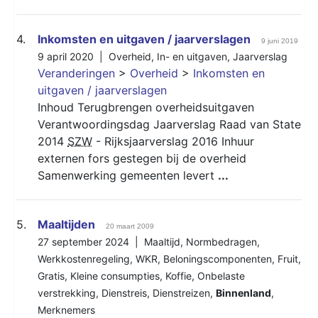
4.
Inkomsten en uitgaven / jaarverslagen
9 juni 2019
9 april 2020 |
Overheid
,
In- en uitgaven
,
Jaarverslag
Veranderingen
>
Overheid
>
Inkomsten en
uitgaven / jaarverslagen
Inhoud Terugbrengen overheidsuitgaven
Verantwoordingsdag Jaarverslag Raad van State
2014
SZW
- Rijksjaarverslag 2016 Inhuur
externen fors gestegen bij de overheid
Samenwerking gemeenten levert
...
5.
Maaltijden
20 maart 2009
27 september 2024 |
Maaltijd
,
Normbedragen
,
Werkkostenregeling
,
WKR
,
Beloningscomponenten
,
Fruit
,
Gratis
,
Kleine consumpties
,
Koffie
,
Onbelaste
verstrekking
,
Dienstreis
,
Dienstreizen
,
Binnenland
,
Merknemers