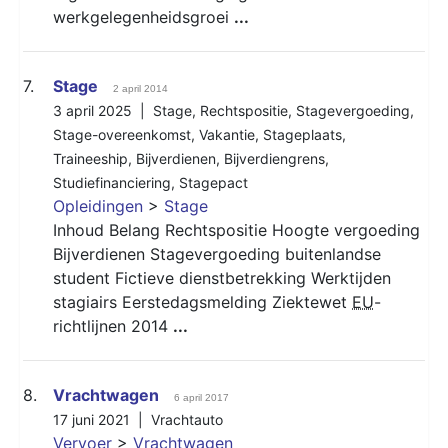
werkgelegenheidsgroei
...
7.
Stage
2 april 2014
3 april 2025 |
Stage
,
Rechtspositie
,
Stagevergoeding
,
Stage-overeenkomst
,
Vakantie
,
Stageplaats
,
Traineeship
,
Bijverdienen
,
Bijverdiengrens
,
Studiefinanciering
,
Stagepact
Opleidingen
>
Stage
Inhoud Belang Rechtspositie Hoogte vergoeding
Bijverdienen Stagevergoeding buitenlandse
student Fictieve dienstbetrekking Werktijden
stagiairs Eerstedagsmelding Ziektewet
EU
-
richtlijnen 2014
...
8.
Vrachtwagen
6 april 2017
17 juni 2021 |
Vrachtauto
Vervoer
>
Vrachtwagen