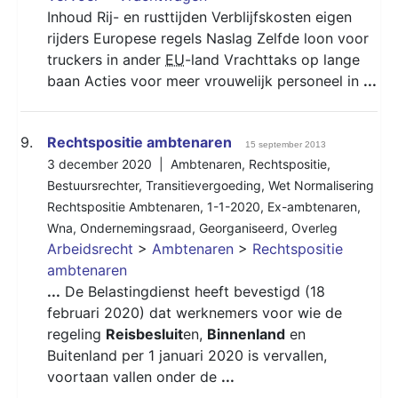
Inhoud Rij- en rusttijden Verblijfskosten eigen
rijders Europese regels Naslag Zelfde loon voor
truckers in ander
EU
-land Vrachttaks op lange
baan Acties voor meer vrouwelijk personeel in
...
9.
Rechtspositie ambtenaren
15 september 2013
3 december 2020 |
Ambtenaren
,
Rechtspositie
,
Bestuursrechter
,
Transitievergoeding
,
Wet Normalisering
Rechtspositie Ambtenaren
,
1-1-2020
,
Ex-ambtenaren
,
Wna
,
Ondernemingsraad
,
Georganiseerd
,
Overleg
Arbeidsrecht
>
Ambtenaren
>
Rechtspositie
ambtenaren
...
De Belastingdienst heeft bevestigd (18
februari 2020) dat werknemers voor wie de
regeling
Reisbesluit
en,
Binnenland
en
Buitenland per 1 januari 2020 is vervallen,
voortaan vallen onder de
...