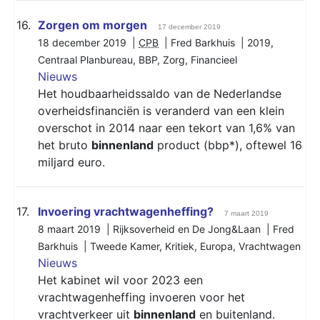
16.
Zorgen om morgen
17 december 2019
18 december 2019 |
CPB
| Fred Barkhuis |
2019
,
Centraal Planbureau
,
BBP
,
Zorg
,
Financieel
Nieuws
Het houdbaarheidssaldo van de Nederlandse
overheidsfinanciën is veranderd van een klein
overschot in 2014 naar een tekort van 1,6% van
het bruto
binnenland
product (bbp*), oftewel 16
miljard euro.
17.
Invoering vrachtwagenheffing?
7 maart 2019
8 maart 2019 | Rijksoverheid en De Jong&Laan | Fred
Barkhuis |
Tweede Kamer
,
Kritiek
,
Europa
,
Vrachtwagen
Nieuws
Het kabinet wil voor 2023 een
vrachtwagenheffing invoeren voor het
vrachtverkeer uit
binnenland
en buitenland.