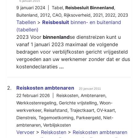
6 januari 2015
9 januari 2024 |
Tabel
,
Reisbesluit
Binnenland
,
Buitenland
,
2012
,
CAO
,
Rijksoverheid
,
2021
,
2022
,
2023
Tabellen
>
Reisbesluit
binnen- en buitenland
(tabellen)
2023 Voor
binnenland
se dienstreizen kunt u
vanaf 1 januari 2023 maximaal de volgende
bedragen voor verblijfkosten gericht vrijgesteld
vergoeden aan uw werknemer zonder dat er dus
kostendeclaraties
...
2.
Reiskosten ambtenaren
20 januari 2011
22 februari 2026 |
Reiskosten
,
Ambtenaren
,
Werkkostenregeling
,
Gerichte vrijstelling
,
Woon-
werkverkeer
,
Reisafstand
,
Trajectkaart
,
OV-kaart
,
Dienstreis
,
Tegemoetkoming
,
Parkeergeld
,
Niet-
ambtenaren
,
Verblijskosten
Vervoer
>
Reiskosten
>
Reiskosten ambtenaren