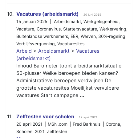
10.
Vacatures (arbeidsmarkt)
20 juni 2015
15 januari 2025 |
Arbeidsmarkt
,
Werkgelegenheid
,
Vacature
,
Coronavirus
,
Startersvacature
,
Werkervaring
,
Buitenlandse werknemers
,
EER
,
Werven
,
30%-regeling
,
Verblijfsvergunning
,
Vacaturesites
Arbeid
>
Arbeidsmarkt
>
Vacatures
(arbeidsmarkt)
Inhoud Barometer toont arbeidsmarktsituatie
50-plusser Welke beroepen bieden kansen?
Administratieve beroepen verdwijnen De
grootste vacaturesites Moeilijkst vervulbare
vacatures Start campagne
...
11.
Zelftesten voor scholen
19 april 2021
20 april 2021 | MSN.com | Fred Barkhuis |
Corona
,
Scholen
,
2021
,
Zelftesten