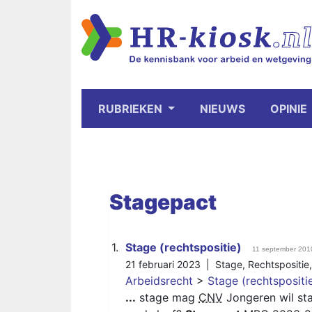
RUBRIEKEN
NIEUWS
OPINIE
Stagepact
1.
Stage (rechtspositie)
11 september 201
21 februari 2023 |
Stage
,
Rechtspositie
Arbeidsrecht
>
Stage (rechtspositi
...
stage mag
CNV
Jongeren wil sta