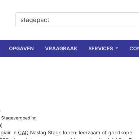
OPGAVEN
VRAAGBAAK
SERVICES
CO
0
,
Stagevergoeding
e)
giair in
CAO
Naslag Stage lopen: leerzaam of goedkope