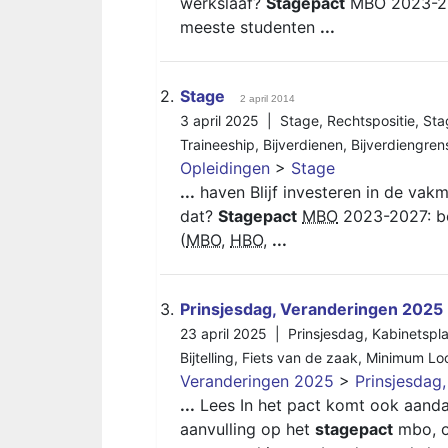
werkslaaf?
Stagepact
MBO 2023-202
meeste studenten
...
2.
Stage
2 april 2014
3 april 2025 |
Stage
,
Rechtspositie
,
Sta
Traineeship
,
Bijverdienen
,
Bijverdiengren
Opleidingen
>
Stage
...
haven Blijf investeren in de vak
dat?
Stagepact
MBO
2023-2027: be
(
MBO
,
HBO
,
...
3.
Prinsjesdag, Veranderingen 2025
23 april 2025 |
Prinsjesdag
,
Kabinetspl
Bijtelling
,
Fiets van de zaak
,
Minimum Lo
Veranderingen 2025
>
Prinsjesdag
...
Lees In het pact komt ook aandac
aanvulling op het
stagepact
mbo, o