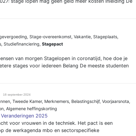
7: stage lopen mag geen geld meer kosten Inleiding De
gevergoeding
,
Stage-overeenkomst
,
Vakantie
,
Stageplaats
,
s
,
Studiefinanciering
,
Stagepact
mensen van morgen Stagelopen in coronatijd, hoe doe je
tere stages voor iedereen Belang De meeste studenten
16 september 2024
annen
,
Tweede Kamer
,
Merknemers
,
Belastingschijf
,
Voorjaarsnota
,
on
,
Algemene heffingskorting
, Veranderingen 2025
ht voor vrouwen in de techniek. Het pact is een
p de werkagenda mbo en sectorspecifieke