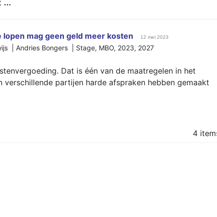
t
...
lopen mag geen geld meer kosten
12 mei 2023
wijs | Andries Bongers |
Stage
,
MBO
,
2023
,
2027
stenvergoeding. Dat is één van de maatregelen in het
 verschillende partijen harde afspraken hebben gemaakt
4 item