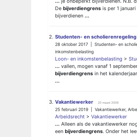
...
je onbeperkt bijverdienen. N.B. d
De
bijverdiengrens
is per 1 januar
bijverdienen
...
2.
Studenten- en scholierenregeling
28 oktober 2017 |
Studenten- en scholi
inkomstenbelasting
Loon- en inkomstenbelasting
>
Stu
...
vallen, mogen vanaf 1 september
bijverdiengrens
in het kalenderja
...
3.
Vakantiewerker
20 maart 2009
25 februari 2019 |
Vakantiewerker
,
Arb
Arbeidsrecht
>
Vakantiewerker
...
Alleen als de vakantiewerker nog 
een
bijverdiengrens
. Onder het le