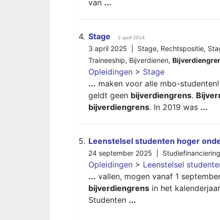
van
...
4.
Stage
2 april 2014
3 april 2025 |
Stage
,
Rechtspositie
,
Sta
Traineeship
,
Bijverdienen
,
Bijverdiengre
Opleidingen
>
Stage
...
maken voor alle mbo-studenten! 
geldt geen
bijverdiengrens
.
Bijve
bijverdiengrens
. In 2019 was
...
5.
Leenstelsel studenten hoger onde
24 september 2025 |
Studiefinancierin
Opleidingen
>
Leenstelsel student
...
vallen, mogen vanaf 1 september
bijverdiengrens
in het kalenderja
Studenten
...