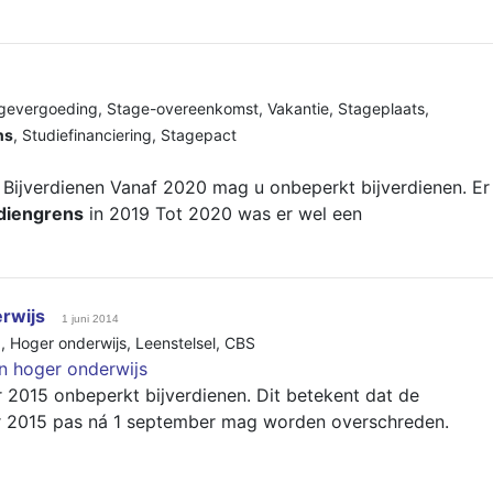
gevergoeding
,
Stage-overeenkomst
,
Vakantie
,
Stageplaats
,
ns
,
Studiefinanciering
,
Stagepact
Bijverdienen Vanaf 2020 mag u onbeperkt bijverdienen. Er
rdiengrens
in 2019 Tot 2020 was er wel een
rwijs
1 juni 2014
g
,
Hoger onderwijs
,
Leenstelsel
,
CBS
en hoger onderwijs
 2015 onbeperkt bijverdienen. Dit betekent dat de
ar 2015 pas ná 1 september mag worden overschreden.