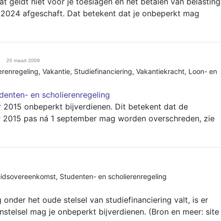
at geldt niet voor je toeslagen en het betalen van belasting
i 2024 afgeschaft. Dat betekent dat je onbeperkt mag
20 maart 2009
erenregeling
,
Vakantie
,
Studiefinanciering
,
Vakantiekracht
,
Loon- en
denten- en scholierenregeling
 2015 onbeperkt bijverdienen. Dit betekent dat de
ar 2015 pas ná 1 september mag worden overschreden, zie
eidsovereenkomst
,
Studenten- en scholierenregeling
onder het oude stelsel van studiefinanciering valt, is er
enstelsel mag je onbeperkt bijverdienen. (Bron en meer: site