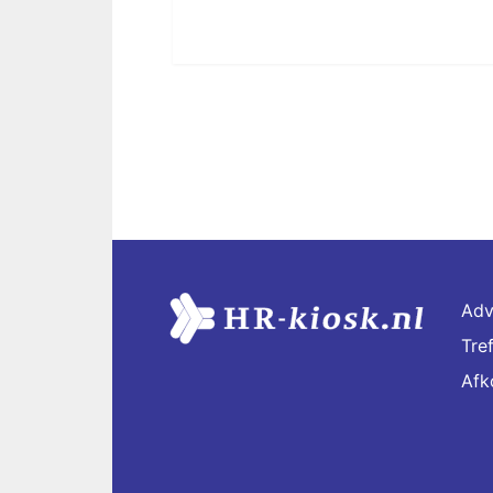
Adv
Tre
Afk