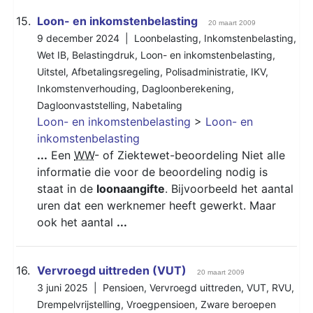
15.
Loon- en inkomstenbelasting
20 maart 2009
9 december 2024 |
Loonbelasting
,
Inkomstenbelasting
,
Wet IB
,
Belastingdruk
,
Loon- en inkomstenbelasting
,
Uitstel
,
Afbetalingsregeling
,
Polisadministratie
,
IKV
,
Inkomstenverhouding
,
Dagloonberekening
,
Dagloonvaststelling
,
Nabetaling
Loon- en inkomstenbelasting
>
Loon- en
inkomstenbelasting
...
Een
WW
- of Ziektewet-beoordeling Niet alle
informatie die voor de beoordeling nodig is
staat in de
loonaangifte
. Bijvoorbeeld het aantal
uren dat een werknemer heeft gewerkt. Maar
ook het aantal
...
16.
Vervroegd uittreden (VUT)
20 maart 2009
3 juni 2025 |
Pensioen
,
Vervroegd uittreden
,
VUT
,
RVU
,
Drempelvrijstelling
,
Vroegpensioen
,
Zware beroepen