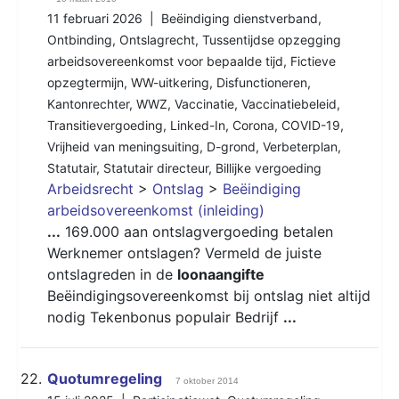
11 februari 2026 |
Beëindiging dienstverband
,
Ontbinding
,
Ontslagrecht
,
Tussentijdse opzegging
arbeidsovereenkomst voor bepaalde tijd
,
Fictieve
opzegtermijn
,
WW-uitkering
,
Disfunctioneren
,
Kantonrechter
,
WWZ
,
Vaccinatie
,
Vaccinatiebeleid
,
Transitievergoeding
,
Linked-In
,
Corona
,
COVID-19
,
Vrijheid van meningsuiting
,
D-grond
,
Verbeterplan
,
Statutair
,
Statutair directeur
,
Billijke vergoeding
Arbeidsrecht
>
Ontslag
>
Beëindiging
arbeidsovereenkomst (inleiding)
...
169.000 aan ontslagvergoeding betalen
Werknemer ontslagen? Vermeld de juiste
ontslagreden in de
loonaangifte
Beëindigingsovereenkomst bij ontslag niet altijd
nodig Tekenbonus populair Bedrijf
...
22.
Quotumregeling
7 oktober 2014