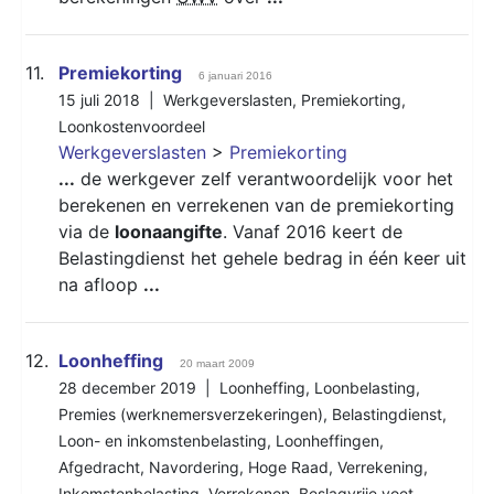
11.
Premiekorting
6 januari 2016
15 juli 2018 |
Werkgeverslasten
,
Premiekorting
,
Loonkostenvoordeel
Werkgeverslasten
>
Premiekorting
...
de werkgever zelf verantwoordelijk voor het
berekenen en verrekenen van de premiekorting
via de
loonaangifte
. Vanaf 2016 keert de
Belastingdienst het gehele bedrag in één keer uit
na afloop
...
12.
Loonheffing
20 maart 2009
28 december 2019 |
Loonheffing
,
Loonbelasting
,
Premies (werknemersverzekeringen)
,
Belastingdienst
,
Loon- en inkomstenbelasting
,
Loonheffingen
,
Afgedracht
,
Navordering
,
Hoge Raad
,
Verrekening
,
Inkomstenbelasting
,
Verrekenen
,
Beslagvrije voet