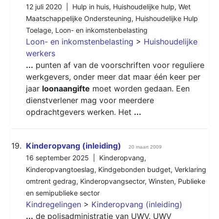
12 juli 2020 |
Hulp in huis
,
Huishoudelijke hulp
,
Wet
Maatschappelijke Ondersteuning
,
Huishoudelijke Hulp
Toelage
,
Loon- en inkomstenbelasting
Loon- en inkomstenbelasting
>
Huishoudelijke
werkers
...
punten af van de voorschriften voor reguliere
werkgevers, onder meer dat maar één keer per
jaar
loonaangifte
moet worden gedaan. Een
dienstverlener mag voor meerdere
opdrachtgevers werken. Het
...
19.
Kinderopvang (inleiding)
20 maart 2009
16 september 2025 |
Kinderopvang
,
Kinderopvangtoeslag
,
Kindgebonden budget
,
Verklaring
omtrent gedrag
,
Kinderopvangsector
,
Winsten
,
Publieke
en semipublieke sector
Kindregelingen
>
Kinderopvang (inleiding)
...
de polisadministratie van
UWV
.
UWV