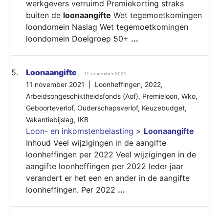
werkgevers verruimd Premiekorting straks
buiten de
loonaangifte
Wet tegemoetkomingen
loondomein Naslag Wet tegemoetkomingen
loondomein Doelgroep 50+
...
5.
Loonaangifte
11 november 2021
11 november 2021 |
Loonheffingen
,
2022
,
Arbeidsongeschiktheidsfonds (Aof)
,
Premieloon
,
Wko
,
Geboorteverlof
,
Ouderschapsverlof
,
Keuzebudget
,
Vakantiebijslag
,
IKB
Loon- en inkomstenbelasting
>
Loonaangifte
Inhoud Veel wijzigingen in de aangifte
loonheffingen per 2022 Veel wijzigingen in de
aangifte loonheffingen per 2022 Ieder jaar
verandert er het een en ander in de aangifte
loonheffingen. Per 2022
...