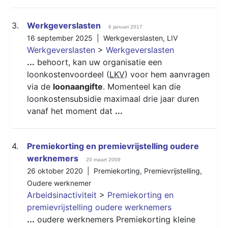
3.
Werkgeverslasten
6 januari 2017
16 september 2025 |
Werkgeverslasten
,
LIV
Werkgeverslasten
>
Werkgeverslasten
...
behoort, kan uw organisatie een
loonkostenvoordeel (
LKV
) voor hem aanvragen
via de
loonaangifte
. Momenteel kan die
loonkostensubsidie maximaal drie jaar duren
vanaf het moment dat
...
4.
Premiekorting en premievrijstelling oudere
werknemers
20 maart 2009
26 oktober 2020 |
Premiekorting
,
Premievrijstelling
,
Oudere werknemer
Arbeidsinactiviteit
>
Premiekorting en
premievrijstelling oudere werknemers
...
oudere werknemers Premiekorting kleine