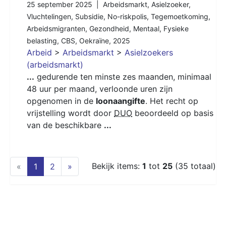
25 september 2025 |
Arbeidsmarkt
,
Asielzoeker
,
Vluchtelingen
,
Subsidie
,
No-riskpolis
,
Tegemoetkoming
,
Arbeidsmigranten
,
Gezondheid
,
Mentaal
,
Fysieke
belasting
,
CBS
,
Oekraïne
,
2025
Arbeid
>
Arbeidsmarkt
>
Asielzoekers
(arbeidsmarkt)
...
gedurende ten minste zes maanden, minimaal
48 uur per maand, verloonde uren zijn
opgenomen in de
loonaangifte
. Het recht op
vrijstelling wordt door
DUO
beoordeeld op basis
van de beschikbare
...
(current)
Bekijk items:
1
tot
25
(35 totaal)
«
1
2
»