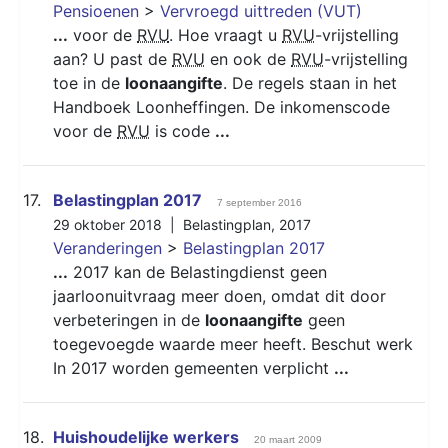
Pensioenen
>
Vervroegd uittreden (VUT)
...
voor de
RVU
. Hoe vraagt u
RVU
-vrijstelling
aan? U past de
RVU
en ook de
RVU
-vrijstelling
toe in de
loonaangifte
. De regels staan in het
Handboek Loonheffingen. De inkomenscode
voor de
RVU
is code
...
17.
Belastingplan 2017
7 september 2016
29 oktober 2018 |
Belastingplan
,
2017
Veranderingen
>
Belastingplan 2017
...
2017 kan de Belastingdienst geen
jaarloonuitvraag meer doen, omdat dit door
verbeteringen in de
loonaangifte
geen
toegevoegde waarde meer heeft. Beschut werk
In 2017 worden gemeenten verplicht
...
18.
Huishoudelijke werkers
20 maart 2009