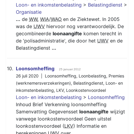
Loon- en inkomstenbelasting
>
Belastingdienst
>
Organisatie
...
de
WW
,
WIA
/
WAO
en de Ziektewet. In 2005
was de
UWV
hiervoor nog verantwoordelijk. De
gecombineerde
loonaangifte
komen terecht in
de 'polisadministratie', die door het
UWV
en de
Belastingdienst
...
10.
Loonsomheffing
25 januari 2012
26 juli 2020 |
Loonsomheffing
,
Loonbelasting
,
Premies
(werknemersverzekeringen)
,
Belastingdienst
,
Loon- en
inkomstenbelasting
,
LKV
,
Loonkostenvoordeel
Loon- en inkomstenbelasting
>
Loonsomheffing
Inhoud Brief Verkenning loonsomheffing
Samenvatting Gegevensset
loonaangifte
wijzigt
vanwege loonkostenvoordeel Geen uitstel
loonkostenvoordeel (
LKV
) Informatie en
berekeningen
UWV
over
...