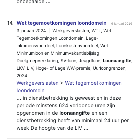
onbepaalde
...
14.
Wet tegemoetkomingen loondomein
6 januari 2016
3 januari 2024 |
Werkgeverslasten
,
WTL
,
Wet
Tegemoetkomingen Loondomein
,
Lage-
inkomensvoordeel
,
Loonkostenvoordeel
,
Wet
Minimumloon en Minimumvakantiebijslag
,
Doelgroepverklaring
,
SV-loon
,
Jeugdloon
,
Loonaangifte
,
LKV
,
LIV
,
Hoge- of Lage WW-premie
,
Uurloongrenzen
,
2024
Werkgeverslasten
>
Wet tegemoetkomingen
loondomein
...
in dienstbetrekking is geweest en in deze
periode minstens 624 verloonde uren zijn
opgenomen in de
loonaangifte
en een
dienstbetrekking heeft van minimaal 24 uur per
week De hoogte van de
LIV
...