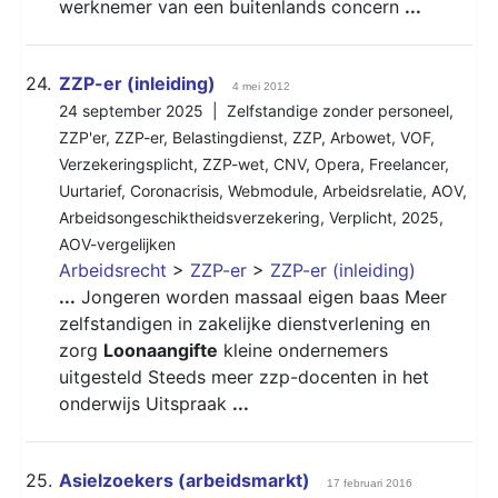
werknemer van een buitenlands concern
...
24.
ZZP-er (inleiding)
4 mei 2012
24 september 2025 |
Zelfstandige zonder personeel
,
ZZP'er
,
ZZP-er
,
Belastingdienst
,
ZZP
,
Arbowet
,
VOF
,
Verzekeringsplicht
,
ZZP-wet
,
CNV
,
Opera
,
Freelancer
,
Uurtarief
,
Coronacrisis
,
Webmodule
,
Arbeidsrelatie
,
AOV
,
Arbeidsongeschiktheidsverzekering
,
Verplicht
,
2025
,
AOV-vergelijken
Arbeidsrecht
>
ZZP-er
>
ZZP-er (inleiding)
...
Jongeren worden massaal eigen baas Meer
zelfstandigen in zakelijke dienstverlening en
zorg
Loonaangifte
kleine ondernemers
uitgesteld Steeds meer zzp-docenten in het
onderwijs Uitspraak
...
25.
Asielzoekers (arbeidsmarkt)
17 februari 2016