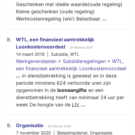
Geschenken met ideële waarde(oude regeling)
Kleine geschenken (oude regeling)
Werkkostenregeling (wkr) Belastbaar
...
8.
WTL, een financieel aantrekkelijk
Loonkostenvoordeel
28 februari 2016
14 maart 2016 |
Subsidie
,
WTL
Werkgeverslasten
>
Subsidieregelingen
>
WTL,
een financieel aantrekkelijk Loonkostenvoordeel
...
in dienstbetrekking is geweest en in deze
periode minstens 624 verloonde uren zijn
opgenomen in de
loonaangifte
en een
dienstbetrekking heeft van minimaal 24 uur per
week De hoogte van de
LIV
...
9.
Organisatie
20 februari 2018
7 november 2020 |
Belastingdienst
,
Organisatie