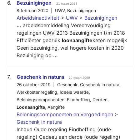
6.
Bezuinigingen
21 maart 2018
8 februari 2020 |
UWV
,
Bezuinigingen
Arbeidsinactiviteit
>
UWV
>
Bezuinigingen
...
arbeidsbemiddeling Vereenvoudiging
regelingen
UWV
2013 Bezuinigingen t/m 2018
Efficiënter gebruik
loonaangifte
keten mogelijk
Geen bezuiniging, wel hogere kosten in 2020
Bezuiniging op
...
7.
Geschenk in natura
20 maart 2009
26 oktober 2019 |
Geschenk
,
Geschenk in natura
,
Werkkostenregeling
,
Ideële waarde
,
Beloningscomponenten
,
Eindheffing
,
Derden
,
Loonaangifte
,
Aangifte
Beloningscomponenten en vergoedingen
>
Geschenk in natura
Inhoud Oude regeling Eindheffing (oude
regeling) Cadeau aan derde (oude regeling)