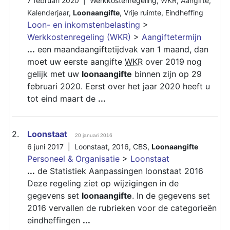
7 februari 2020 |
Werkkostenregeling
,
WKR
,
Aangifte
,
Kalenderjaar
,
Loonaangifte
,
Vrije ruimte
,
Eindheffing
Loon- en inkomstenbelasting
>
Werkkostenregeling (WKR)
>
Aangiftetermijn
...
een maandaangiftetijdvak van 1 maand, dan
moet uw eerste aangifte
WKR
over 2019 nog
gelijk met uw
loonaangifte
binnen zijn op 29
februari 2020. Eerst over het jaar 2020 heeft u
tot eind maart de
...
2.
Loonstaat
20 januari 2016
6 juni 2017 |
Loonstaat
,
2016
,
CBS
,
Loonaangifte
Personeel & Organisatie
>
Loonstaat
...
de Statistiek Aanpassingen loonstaat 2016
Deze regeling ziet op wijzigingen in de
gegevens set
loonaangifte
. In de gegevens set
2016 vervallen de rubrieken voor de categorieën
eindheffingen
...