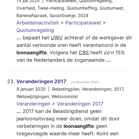
15 juli 2025 |
Participatiewet
,
Quotumregeling
,
Overheid
,
Twee-meting
,
Quotumheffing
,
Quotumwet
,
Banenafspraak
,
Spoorboekje
,
2024
Arbeidsinactiviteit
>
Participatiewet
>
Quotumregeling
...
bepaalt het
UWV
achteraf of de werkgever dit
aantal verloonde uren heeft verantwoord in de
loonaangifte
. Volgens het
CBS
heeft zo'n 15%
van de Nederlanders de zogenaamde
...
23.
Veranderingen 2017
24 december 2016
9 januari 2020 |
Belastingplan
,
Veranderingen
,
2017
,
Wetswijzigingen
,
Wetsvoorstel
Veranderingen
>
Veranderingen 2017
...
2017 kan de Belastingdienst geen
jaarloonuitvraag meer doen, omdat dit door
verbeteringen in de
loonaangifte
geen
toegevoegde waarde meer heeft. Komt een