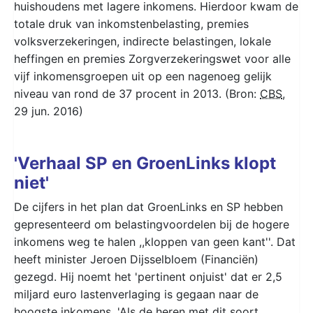
huishoudens met lagere inkomens. Hierdoor kwam de
totale druk van inkomstenbelasting, premies
volksverzekeringen, indirecte belastingen, lokale
heffingen en premies Zorgverzekeringswet voor alle
vijf inkomensgroepen uit op een nagenoeg gelijk
niveau van rond de 37 procent in 2013. (Bron:
CBS
,
29 jun. 2016)
'Verhaal SP en GroenLinks klopt
niet'
De cijfers in het plan dat GroenLinks en SP hebben
gepresenteerd om belastingvoordelen bij de hogere
inkomens weg te halen ,,kloppen van geen kant''. Dat
heeft minister Jeroen Dijsselbloem (Financiën)
gezegd. Hij noemt het 'pertinent onjuist' dat er 2,5
miljard euro lastenverlaging is gegaan naar de
hoogste inkomens. 'Als de heren met dit soort