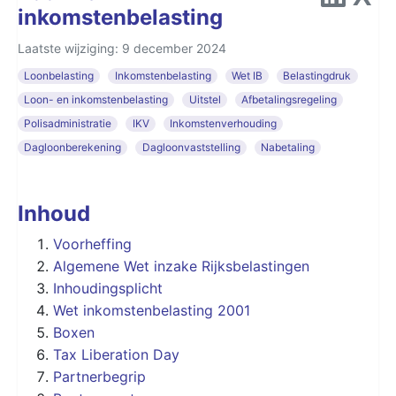
inkomstenbelasting
Laatste wijziging: 9 december 2024
Loonbelasting
Inkomstenbelasting
Wet IB
Belastingdruk
Loon- en inkomstenbelasting
Uitstel
Afbetalingsregeling
Polisadministratie
IKV
Inkomstenverhouding
Dagloonberekening
Dagloonvaststelling
Nabetaling
Inhoud
Voorheffing
Algemene Wet inzake Rijksbelastingen
Inhoudingsplicht
Wet inkomstenbelasting 2001
Boxen
Tax Liberation Day
Partnerbegrip