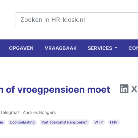
OPGAVEN
VRAAGBAAK
SERVICES
CO
n of vroegpensioen moet
 Telegraaf ·
Andries Bongers
ie
Loonbelasting
Wet Toekomst Pensioenen
WTP
FNV