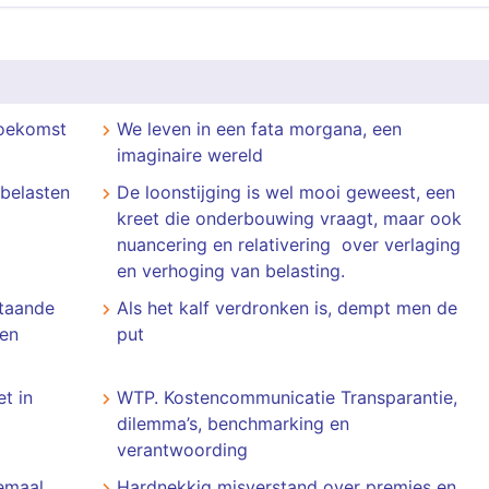
toekomst
We leven in een fata morgana, een
imaginaire wereld
belasten
De loonstijging is wel mooi geweest, een
kreet die onderbouwing vraagt, maar ook
nuancering en relativering over verlaging
en verhoging van belasting.
staande
Als het kalf verdronken is, dempt men de
ten
put
t in
WTP. Kostencommunicatie Transparantie,
dilemma’s, benchmarking en
verantwoording
lemaal
Hardnekkig misverstand over premies en