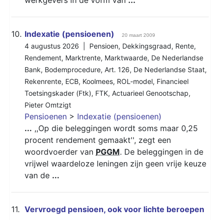
10.
Indexatie (pensioenen)
20 maart 2009
4 augustus 2026 |
Pensioen
,
Dekkingsgraad
,
Rente
,
Rendement
,
Marktrente
,
Marktwaarde
,
De Nederlandse
Bank
,
Bodemprocedure
,
Art. 126
,
De Nederlandse Staat
,
Rekenrente
,
ECB
,
Koolmees
,
ROL-model
,
Financieel
Toetsingskader (Ftk)
,
FTK
,
Actuarieel Genootschap
,
Pieter Omtzigt
Pensioenen
>
Indexatie (pensioenen)
...
,,Op die beleggingen wordt soms maar 0,25
procent rendement gemaakt'', zegt een
woordvoerder van
PGGM
. De beleggingen in de
vrijwel waardeloze leningen zijn geen vrije keuze
van de
...
11.
Vervroegd pensioen, ook voor lichte beroepen