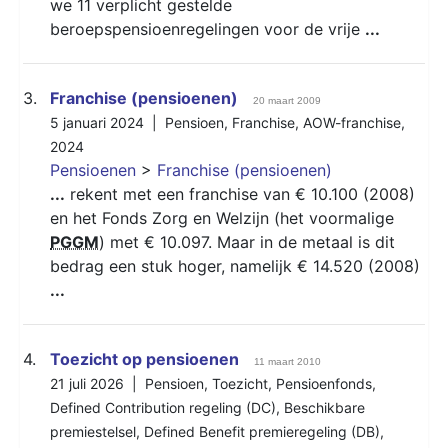
we 11 verplicht gestelde
beroepspensioenregelingen voor de vrije
...
3.
Franchise (pensioenen)
20 maart 2009
5 januari 2024 |
Pensioen
,
Franchise
,
AOW-franchise
,
2024
Pensioenen
>
Franchise (pensioenen)
...
rekent met een franchise van € 10.100 (2008)
en het Fonds Zorg en Welzijn (het voormalige
PGGM
) met € 10.097. Maar in de metaal is dit
bedrag een stuk hoger, namelijk € 14.520 (2008)
...
4.
Toezicht op pensioenen
11 maart 2010
21 juli 2026 |
Pensioen
,
Toezicht
,
Pensioenfonds
,
Defined Contribution regeling (DC)
,
Beschikbare
premiestelsel
,
Defined Benefit premieregeling (DB)
,