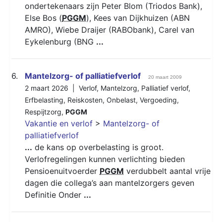
ondertekenaars zijn Peter Blom (Triodos Bank),
Else Bos (
PGGM
), Kees van Dijkhuizen (ABN
AMRO), Wiebe Draijer (RABObank), Carel van
Eykelenburg (BNG
...
6.
Mantelzorg- of palliatiefverlof
20 maart 2009
2 maart 2026 |
Verlof
,
Mantelzorg
,
Palliatief verlof
,
Erfbelasting
,
Reiskosten
,
Onbelast
,
Vergoeding
,
Respijtzorg
,
PGGM
Vakantie en verlof
>
Mantelzorg- of
palliatiefverlof
...
de kans op overbelasting is groot.
Verlofregelingen kunnen verlichting bieden
Pensioenuitvoerder
PGGM
verdubbelt aantal vrije
dagen die collega’s aan mantelzorgers geven
Definitie Onder
...