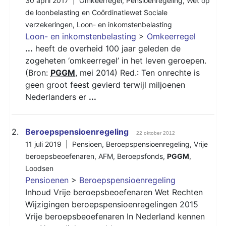
30 april 2017 |
Omkeerregel
,
Pensioenregeling
,
Wet op
de loonbelasting en Coördinatiewet Sociale
verzekeringen
,
Loon- en inkomstenbelasting
Loon- en inkomstenbelasting
>
Omkeerregel
...
heeft de overheid 100 jaar geleden de
zogeheten ‘omkeerregel’ in het leven geroepen.
(Bron:
PGGM
, mei 2014) Red.: Ten onrechte is
geen groot feest gevierd terwijl miljoenen
Nederlanders er
...
2.
Beroepspensioenregeling
22 oktober 2012
11 juli 2019 |
Pensioen
,
Beroepspensioenregeling
,
Vrije
beroepsbeoefenaren
,
AFM
,
Beroepsfonds
,
PGGM
,
Loodsen
Pensioenen
>
Beroepspensioenregeling
Inhoud Vrije beroepsbeoefenaren Wet Rechten
Wijzigingen beroepspensioenregelingen 2015
Vrije beroepsbeoefenaren In Nederland kennen