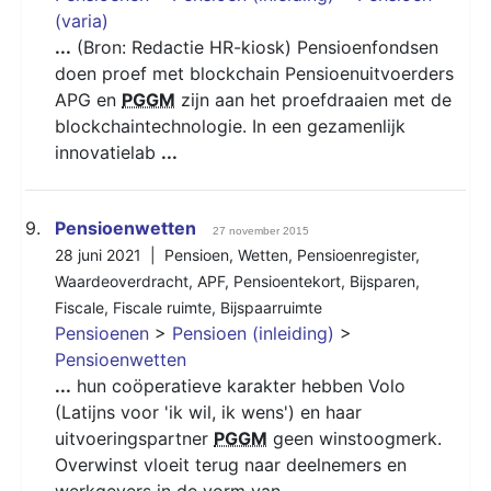
(varia)
...
(Bron: Redactie HR-kiosk) Pensioenfondsen
doen proef met blockchain Pensioenuitvoerders
APG en
PGGM
zijn aan het proefdraaien met de
blockchaintechnologie. In een gezamenlijk
innovatielab
...
9.
Pensioenwetten
27 november 2015
28 juni 2021 |
Pensioen
,
Wetten
,
Pensioenregister
,
Waardeoverdracht
,
APF
,
Pensioentekort
,
Bijsparen
,
Fiscale
,
Fiscale ruimte
,
Bijspaarruimte
Pensioenen
>
Pensioen (inleiding)
>
Pensioenwetten
...
hun coöperatieve karakter hebben Volo
(Latijns voor 'ik wil, ik wens') en haar
uitvoeringspartner
PGGM
geen winstoogmerk.
Overwinst vloeit terug naar deelnemers en
werkgevers in de vorm van
...