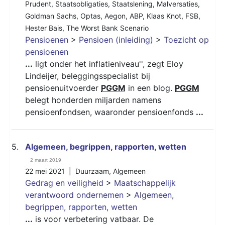
Prudent
,
Staatsobligaties
,
Staatslening
,
Malversaties
,
Goldman Sachs
,
Optas
,
Aegon
,
ABP
,
Klaas Knot
,
FSB
,
Hester Bais
,
The Worst Bank Scenario
Pensioenen
>
Pensioen (inleiding)
>
Toezicht op
pensioenen
...
ligt onder het inflatieniveau'', zegt Eloy
Lindeijer, beleggingsspecialist bij
pensioenuitvoerder
PGGM
in een blog.
PGGM
belegt honderden miljarden namens
pensioenfondsen, waaronder pensioenfonds
...
5.
Algemeen, begrippen, rapporten, wetten
2 maart 2019
22 mei 2021 |
Duurzaam
,
Algemeen
Gedrag en veiligheid
>
Maatschappelijk
verantwoord ondernemen
>
Algemeen,
begrippen, rapporten, wetten
...
is voor verbetering vatbaar. De