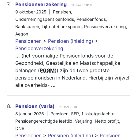
7.
Pensioenverzekering
11 maart 2010
9 oktober 2025 |
Pensioen
,
Ondernemingspensioenfonds
,
Pensioenfonds
,
Banksparen
,
Lijfrentebanksparen
,
Pensioenverzekering
,
Aegon
Pensioenen
>
Pensioen (inleiding)
>
Pensioenverzekering
...
(het voormalige Pensioenfonds voor de
Gezondheid, Geestelijke en Maatschappelijke
belangen (
PGGM
)) zijn de twee grootste
pensioenfondsen in Nederland. Hierbij zijn vrijwel
alle overheids-
...
8.
Pensioen (varia)
21 mei 2016
8 januari 2026 |
Pensioen
,
SER
,
1-loketgedachte
,
Pensioengerechtigde leeftijd
,
Verjaring
,
Netto profijt
,
DNB
Pensioenen
>
Pensioen (inleiding)
>
Pensioen