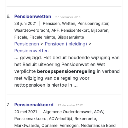
6.
Pensioenwetten
27 november 2015
28 juni 2021 |
Pensioen
,
Wetten
,
Pensioenregister
,
Waardeoverdracht
,
APF
,
Pensioentekort
,
Bijsparen
,
Fiscale
,
Fiscale ruimte
,
Bijspaarruimte
Pensioenen
>
Pensioen (inleiding)
>
Pensioenwetten
...
gewijzigd. Het besluit houdende wijziging van
het Besluit uitvoering Pensioenwet en Wet
verplichte
beroepspensioenregeling
in verband
met wijziging van de regeling voor
nettopensioen is hiertoe in
...
7.
Pensioenakkoord
25 december 2012
20 mei 2021 |
Algemene Ouderdomswet
,
AOW
,
Pensioenakkoord
,
AOW-leeftijd
,
Rekenrente
,
Marktwaarde
,
Opname
,
Vermogen
,
Nederlandse Bond