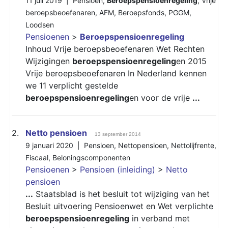
11 juli 2019 |
Pensioen
,
Beroepspensioenregeling
,
Vrije
beroepsbeoefenaren
,
AFM
,
Beroepsfonds
,
PGGM
,
Loodsen
Pensioenen
>
Beroepspensioenregeling
Inhoud Vrije beroepsbeoefenaren Wet Rechten
Wijzigingen
beroepspensioenregeling
en 2015
Vrije beroepsbeoefenaren In Nederland kennen
we 11 verplicht gestelde
beroepspensioenregeling
en voor de vrije
...
2.
Netto pensioen
13 september 2014
9 januari 2020 |
Pensioen
,
Nettopensioen
,
Nettolijfrente
,
Fiscaal
,
Beloningscomponenten
Pensioenen
>
Pensioen (inleiding)
>
Netto
pensioen
...
Staatsblad is het besluit tot wijziging van het
Besluit uitvoering Pensioenwet en Wet verplichte
beroepspensioenregeling
in verband met