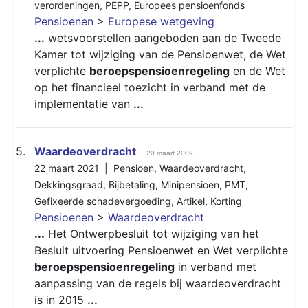
verordeningen
,
PEPP
,
Europees pensioenfonds
Pensioenen
>
Europese wetgeving
...
wetsvoorstellen aangeboden aan de Tweede
Kamer tot wijziging van de Pensioenwet, de Wet
verplichte
beroepspensioenregeling
en de Wet
op het financieel toezicht in verband met de
implementatie van
...
5.
Waardeoverdracht
20 maart 2009
22 maart 2021 |
Pensioen
,
Waardeoverdracht
,
Dekkingsgraad
,
Bijbetaling
,
Minipensioen
,
PMT
,
Gefixeerde schadevergoeding
,
Artikel
,
Korting
Pensioenen
>
Waardeoverdracht
...
Het Ontwerpbesluit tot wijziging van het
Besluit uitvoering Pensioenwet en Wet verplichte
beroepspensioenregeling
in verband met
aanpassing van de regels bij waardeoverdracht
is in 2015
...