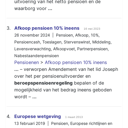
uitvoering van het netto pensioen en de
waarborg voor
...
3.
Afkoop pensioen 10% ineens
16 mei 2023
26 november 2024 |
Pensioen
,
Afkoop
,
10%
,
Pensioencash
,
Toeslagen
,
Stervenswinst
,
Middeling
,
Levensverwachting
,
Afkoopvoet
,
Partnerpensioen
,
Nabestaandenpensioen
Pensioenen
>
Afkoop pensioen 10% ineens
...
– verworpen Amendement van het lid Joseph
over het per pensioenuitvoerder en
beroepspensioenregeling
bepalen of de
mogelijkheid van het bedrag ineens geboden
wordt –
...
4.
Europese wetgeving
1 maart 2013
13 februari 2019 |
Pensioen
,
Europese richtlijnen en