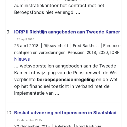
administratiekantoor het contract met het
Beroepsfonds niet verlengd.
...
9.
IORP II Richtlijn aangeboden aan Tweede Kamer
24 april 2018
25 april 2018 | Rijksoverheid | Fred Barkhuis |
Europese
richtlijnen en verordeningen
,
Pensioen
,
2018
,
2020
,
IORP
Nieuws
...
wetsvoorstellen aangeboden aan de Tweede
Kamer tot wijziging van de Pensioenwet, de Wet
verplichte
beroepspensioenregeling
en de Wet
op het financieel toezicht in verband met de
implementatie van
...
10.
Besluit uitvoering nettopensioen in Staatsblad
29 december 2015
30 december 2015 | HR-kiosk | Fred Barkhuis