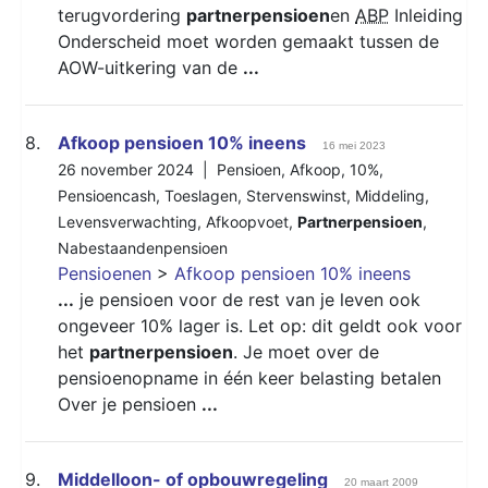
terugvordering
partnerpensioen
en
ABP
Inleiding
Onderscheid moet worden gemaakt tussen de
AOW-uitkering van de
...
8.
Afkoop pensioen 10% ineens
16 mei 2023
26 november 2024 |
Pensioen
,
Afkoop
,
10%
,
Pensioencash
,
Toeslagen
,
Stervenswinst
,
Middeling
,
Levensverwachting
,
Afkoopvoet
,
Partnerpensioen
,
Nabestaandenpensioen
Pensioenen
>
Afkoop pensioen 10% ineens
...
je pensioen voor de rest van je leven ook
ongeveer 10% lager is. Let op: dit geldt ook voor
het
partnerpensioen
. Je moet over de
pensioenopname in één keer belasting betalen
Over je pensioen
...
9.
Middelloon- of opbouwregeling
20 maart 2009