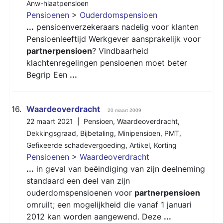
Anw-hiaatpensioen
Pensioenen
>
Ouderdomspensioen
...
pensioenverzekeraars nadelig voor klanten
Pensioenleeftijd Werkgever aansprakelijk voor
partnerpensioen
? Vindbaarheid
klachtenregelingen pensioenen moet beter
Begrip Een
...
16.
Waardeoverdracht
20 maart 2009
22 maart 2021 |
Pensioen
,
Waardeoverdracht
,
Dekkingsgraad
,
Bijbetaling
,
Minipensioen
,
PMT
,
Gefixeerde schadevergoeding
,
Artikel
,
Korting
Pensioenen
>
Waardeoverdracht
...
in geval van beëindiging van zijn deelneming
standaard een deel van zijn
ouderdomspensioenen voor
partnerpensioen
omruilt; een mogelijkheid die vanaf 1 januari
2012 kan worden aangewend. Deze
...