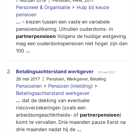
7 februari 2018 |
Pensioen
,
HRM
,
2017
Personeel & Organisatie
>
Hulp bij keuze
pensioen
...
– kiezen tussen een vaste en variabele
pensioenuitkering. Uitruilen ouderdoms- in
partnerpensioen
Volgens de huidige wetgeving
mag een ouderdomspensioen niet hoger zijn dan
100
...
2.
Betalingsachterstand werkgever
26 mei 2017
26 mei 2017 |
Pensioen
,
Werkgever
,
Betaling
Pensioenen
>
Pensioen (inleiding)
>
Betalingsachterstand werkgever
...
dat de dekking van eventuele
risicoverzekeringen (zoals een
arbeidsongeschiktheids- of
partnerpensioen
)
komt te vervallen. Drie maanden pauze Eerst na
drie maanden nadat hij de
...