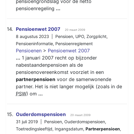
pensioengrondslag voor de netto
pensioenregeling
...
14.
Pensioenwet 2007
20 maart 2009
8 augustus 2023 |
Pensioen
,
UPO
,
Zorgplicht
,
Pensioeninformatie
,
Pensioenreglement
Pensioenen
>
Pensioenwet 2007
...
1 januari 2007 recht op bijzonder
nabestaandenpensioen als de
pensioenovereenkomst voorziet in een
partnerpensioen
voor de samenwonende
partner. Het is niet langer mogelijk (zoals in de
PSW
) om
...
15.
Ouderdomspensioen
20 maart 2009
31 juli 2019 |
Pensioen
,
Ouderdomspensioen
,
Toetredingsleeftijd
,
Ingangsdatum
,
Partnerpensioen
,