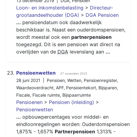
13 december 2019 |
DGA
,
Pensioen
Loon- en inkomstenbelasting
>
Directeur-
grootaandeelhouder (DGA)
>
DGA Pensioen
...
pensioendatum ook daadwerkelijk
beschikbaar is. Naast een ouderdomspensioen,
wordt meestal ook een
partnerpensioen
toegezegd. Dit is een pensioen wat direct na
overlijden van de
DGA
levenslang aan
...
23.
Pensioenwetten
27 november 2015
28 juni 2021 |
Pensioen
,
Wetten
,
Pensioenregister
,
Waardeoverdracht
,
APF
,
Pensioentekort
,
Bijsparen
,
Fiscale
,
Fiscale ruimte
,
Bijspaarruimte
Pensioenen
>
Pensioen (inleiding)
>
Pensioenwetten
...
opbouwpercentages voor middel- en
eindloonregelingen worden: Ouderdomspensioen
1,875% - 1,657%
Partnerpensioen
1,313% -