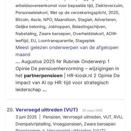
arbeidsovereenkomst voor bepaalde tijd
,
Ziekteverzuim
,
Personeelstekort
,
Wet op de verzekeringsplicht
,
2025
,
Bitcoin
,
Ascie
,
NPO
,
Maandloon
,
Stagiair
,
Adverteren
,
Gelijke beloning
,
Jobhoppen
,
Belastingschijven
,
Nabetaling
,
Zware beroepen
,
Overheidstekort
,
AOW-
leeftijd
,
EU
,
Loontransparantie
,
Stageplek
Meest gelezen onderwerpen van de afgelopen
maand
...
Augustus 2025 Nr Rubriek Onderwerp 1
Opinie De pensioenhervorming – wijzigingen in
het
partnerpensioen
| HR-kiosk.nl 2 Opinie De
impact van AI op HR: tijd voor strategisch
leiderschap
...
20.
Vervroegd uittreden (VUT)
20 maart 2009
3 juni 2025 |
Pensioen
,
Vervroegd uittreden
,
VUT
,
RVU
,
Drempelvrijstelling
,
Vroegpensioen
,
Zware beroepen
Pensioenen
>
Vervroegd uittreden (VUT)