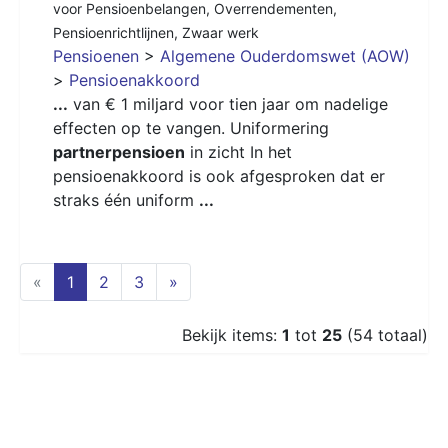
voor Pensioenbelangen
,
Overrendementen
,
Pensioenrichtlijnen
,
Zwaar werk
Pensioenen
>
Algemene Ouderdomswet (AOW)
>
Pensioenakkoord
...
van € 1 miljard voor tien jaar om nadelige
effecten op te vangen. Uniformering
partnerpensioen
in zicht In het
pensioenakkoord is ook afgesproken dat er
straks één uniform
...
(current)
«
1
2
3
»
Bekijk items:
1
tot
25
(54 totaal)