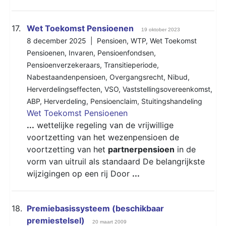
17.
Wet Toekomst Pensioenen
19 oktober 2023
8 december 2025 |
Pensioen
,
WTP
,
Wet Toekomst
Pensioenen
,
Invaren
,
Pensioenfondsen
,
Pensioenverzekeraars
,
Transitieperiode
,
Nabestaandenpensioen
,
Overgangsrecht
,
Nibud
,
Herverdelingseffecten
,
VSO
,
Vaststellingsovereenkomst
,
ABP
,
Herverdeling
,
Pensioenclaim
,
Stuitingshandeling
Wet Toekomst Pensioenen
...
wettelijke regeling van de vrijwillige
voortzetting van het wezenpensioen de
voortzetting van het
partnerpensioen
in de
vorm van uitruil als standaard De belangrijkste
wijzigingen op een rij Door
...
18.
Premiebasissysteem (beschikbaar
premiestelsel)
20 maart 2009