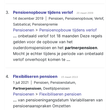
3.
Pensioenopbouw tijdens verlof
20 maart 2009
14 december 2019 |
Pensioen
,
Pensioenopbouw
,
Verlof
,
Sabbatical
,
Pensioenpremie
Pensioenen
>
Pensioenopbouw tijdens verlof
...
onbetaald verlof tot 18 maanden Deze regels
gelden voor de opbouw van het
ouderdomspensioen en het
partnerpensioen
.
Mocht je echter tijdens je periode van onbetaald
verlof onverhoopt komen te
...
4.
Flexibiliseren pensioen
15 maart 2013
1 juli 2021 |
Pensioen
,
Pensioendatum
,
Partnerpensioen
,
Deeltijdpensioen
Pensioenen
>
Flexibiliseren pensioen
...
van pensioeningangsdatum Variabiliseren van
pensioenaanspraken Omzetten