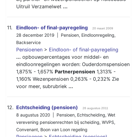
Uitruil Verzamelwet
...
11.
Eindloon- of final-payregeling
20 maart 2009
28 december 2019 |
Pensioen
,
Eindloonregeling
,
Backservice
Pensioenen
>
Eindloon- of final-payregeling
...
opbouwpercentages voor middel- en
eindloonregelingen worden: Ouderdomspensioen
1,875% - 1,657%
Partnerpensioen
1,313% -
1,160% Wezenpensioen 0,263% - 0,232% Zie
voor meer, subrubriek
...
12.
Echtscheiding (pensioen)
26 augustus 2011
8 augustus 2020 |
Pensioen
,
Echtscheiding
,
Wet
verevening pensioenrechten bij scheiding
,
WVPS
,
Convenant
,
Boon van Loon regeling
Pensioenen
>
Echtscheiding (pensioen)