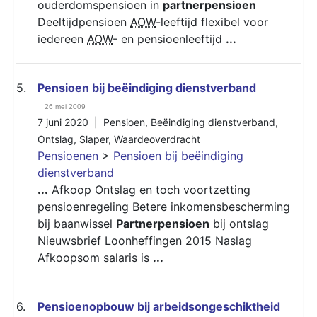
ouderdomspensioen in
partnerpensioen
Deeltijdpensioen
AOW
-leeftijd flexibel voor
iedereen
AOW
- en pensioenleeftijd
...
5.
Pensioen bij beëindiging dienstverband
26 mei 2009
7 juni 2020 |
Pensioen
,
Beëindiging dienstverband
,
Ontslag
,
Slaper
,
Waardeoverdracht
Pensioenen
>
Pensioen bij beëindiging
dienstverband
...
Afkoop Ontslag en toch voortzetting
pensioenregeling Betere inkomensbescherming
bij baanwissel
Partnerpensioen
bij ontslag
Nieuwsbrief Loonheffingen 2015 Naslag
Afkoopsom salaris is
...
6.
Pensioenopbouw bij arbeidsongeschiktheid