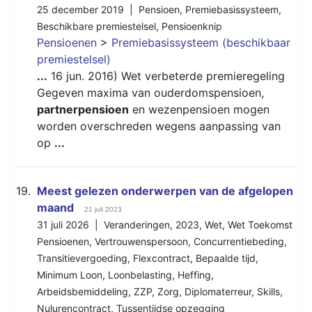
25 december 2019 |
Pensioen
,
Premiebasissysteem
,
Beschikbare premiestelsel
,
Pensioenknip
Pensioenen
>
Premiebasissysteem (beschikbaar
premiestelsel)
...
16 jun. 2016) Wet verbeterde premieregeling
Gegeven maxima van ouderdomspensioen,
partnerpensioen
en wezenpensioen mogen
worden overschreden wegens aanpassing van
op
...
19.
Meest gelezen onderwerpen van de afgelopen
maand
21 juli 2023
31 juli 2026 |
Veranderingen
,
2023
,
Wet
,
Wet Toekomst
Pensioenen
,
Vertrouwenspersoon
,
Concurrentiebeding
,
Transitievergoeding
,
Flexcontract
,
Bepaalde tijd
,
Minimum Loon
,
Loonbelasting
,
Heffing
,
Arbeidsbemiddeling
,
ZZP
,
Zorg
,
Diplomaterreur
,
Skills
,
Nulurencontract
,
Tussentijdse opzegging