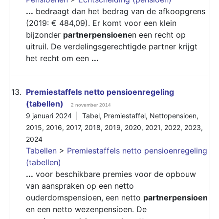
...
bedraagt dan het bedrag van de afkoopgrens
(2019: € 484,09). Er komt voor een klein
bijzonder
partnerpensioen
en een recht op
uitruil. De verdelingsgerechtigde partner krijgt
het recht om een
...
13.
Premiestaffels netto pensioenregeling
(tabellen)
2 november 2014
9 januari 2024 |
Tabel
,
Premiestaffel
,
Nettopensioen
,
2015
,
2016
,
2017
,
2018
,
2019
,
2020
,
2021
,
2022
,
2023
,
2024
Tabellen
>
Premiestaffels netto pensioenregeling
(tabellen)
...
voor beschikbare premies voor de opbouw
van aanspraken op een netto
ouderdomspensioen, een netto
partnerpensioen
en een netto wezenpensioen. De