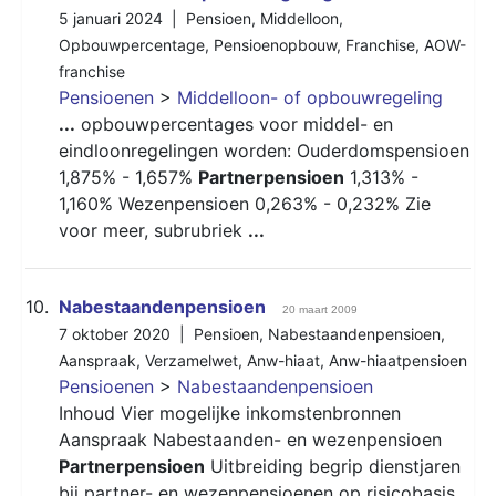
5 januari 2024 |
Pensioen
,
Middelloon
,
Opbouwpercentage
,
Pensioenopbouw
,
Franchise
,
AOW-
franchise
Pensioenen
>
Middelloon- of opbouwregeling
...
opbouwpercentages voor middel- en
eindloonregelingen worden: Ouderdomspensioen
1,875% - 1,657%
Partnerpensioen
1,313% -
1,160% Wezenpensioen 0,263% - 0,232% Zie
voor meer, subrubriek
...
10.
Nabestaandenpensioen
20 maart 2009
7 oktober 2020 |
Pensioen
,
Nabestaandenpensioen
,
Aanspraak
,
Verzamelwet
,
Anw-hiaat
,
Anw-hiaatpensioen
Pensioenen
>
Nabestaandenpensioen
Inhoud Vier mogelijke inkomstenbronnen
Aanspraak Nabestaanden- en wezenpensioen
Partnerpensioen
Uitbreiding begrip dienstjaren
bij partner- en wezenpensioenen op risicobasis