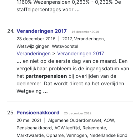
1,160% Wezenpensioen 0,263% - 0,232% De
staffelpercentages voor
...
24.
Veranderingen 2017
16 december 2016
23 december 2016 |
2017
,
Veranderingen
,
Wetswijzigingen
,
Wetsvoorstel
Veranderingen
>
Veranderingen 2017
...
en niet op de eerste dag van de maand. Een
vergelijkbaar probleem is de ingangsdatum van
het
partnerpensioen
bij overlijden van de
deelnemer. Dat wordt direct na het overlijden.
Wetgeving
...
25.
Pensioenakkoord
25 december 2012
20 mei 2021 |
Algemene Ouderdomswet
,
AOW
,
Pensioenakkoord
,
AOW-leeftijd
,
Rekenrente
,
Marktwaarde
,
Opname
,
Vermogen
,
Nederlandse Bond