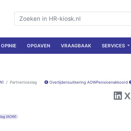
OPINIE
OPGAVEN
VRAAGBAAK
SERVICES
W)
Partnertoeslag
Overlijdensuitkering AOW
Pensioenakkoord
slag (AOW)