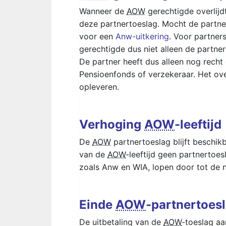
Wanneer de
AOW
gerechtigde overlijd
deze partnertoeslag. Mocht de partne
voor een
Anw-uitkering
. Voor partner
gerechtigde dus niet alleen de partne
De partner heeft dus alleen nog rech
Pensioenfonds of verzekeraar. Het ov
opleveren.
Verhoging
AOW
-leeftijd
De
AOW
partnertoeslag blijft beschik
van de
AOW
-leeftijd geen partnertoe
zoals Anw en WIA, lopen door tot de
Einde
AOW
-partnertoesl
De uitbetaling van de
AOW
-toeslag aa