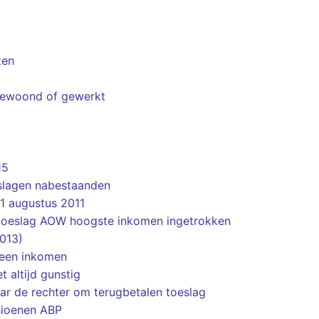
ten
 gewoond of gewerkt
15
slagen nabestaanden
1 augustus 2011
rtoeslag AOW hoogste inkomen ingetrokken
013)
geen inkomen
 altijd gunstig
r de rechter om terugbetalen toeslag
sioenen ABP