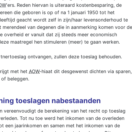
OW
'ers. Reden hiervan is uiteraard kostenbesparing, de
dereen die geboren is op of na 1 januari 1950 tot het
eeftijd geacht wordt zelf in zijn/haar levensonderhoud te
et merendeel van degenen die in aanmerking komen voor d
de overheid er vanuit dat zij steeds meer economisch
l deze maatregel hen stimuleren (meer) te gaan werken.
rtnertoeslag ontvangen, zullen deze toeslag behouden.
rijgt met het
AOW
-hiaat dit desgewenst dichten via sparen,
 of beleggen.
ning toeslagen nabestaanden
ën vereenvoudigt de berekening van het recht op toeslag
erleden. Tot nu toe werd het inkomen van de overleden
ot een jaarinkomen en samen met het inkomen van de