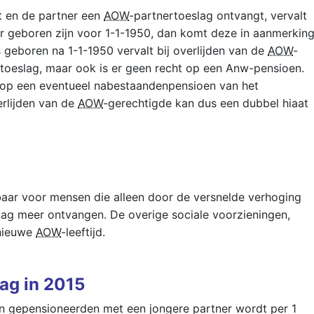
t en de partner een
AOW
-partnertoeslag ontvangt, vervalt
r geboren zijn voor 1-1-1950, dan komt deze in aanmerkin
s geboren na 1-1-1950 vervalt bij overlijden van de
AOW
-
rtoeslag, maar ook is er geen recht op een Anw-pensioen.
t op een eventueel nabestaandenpensioen van het
erlijden van de
AOW
-gerechtigde kan dus een dubbel hiaat
baar voor mensen die alleen door de versnelde verhoging
slag meer ontvangen. De overige sociale voorzieningen,
 nieuwe
AOW
-leeftijd.
ag in 2015
n gepensioneerden met een jongere partner wordt per 1