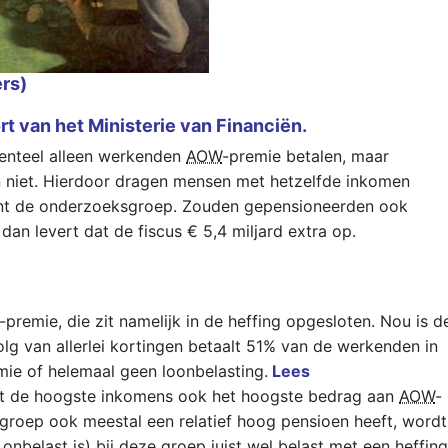
ers)
t van het Ministerie van Financiën.
menteel alleen werkenden
AOW
-premie betalen, maar
n niet. Hierdoor dragen mensen met hetzelfde inkomen
meent de onderzoeksgroep. Zouden gepensioneerden ook
 dan levert dat de fiscus € 5,4 miljard extra op.
-premie, die zit namelijk in de heffing opgesloten. Nou is d
olg van allerlei kortingen betaalt 51% van de werkenden in
mie of helemaal geen loonbelasting.
Lees
met de hoogste inkomens ook het hoogste bedrag aan
AOW
-
roep ook meestal een relatief hoog pensioen heeft, wordt
onbelast is) bij deze groep juist wel belast met een heffing