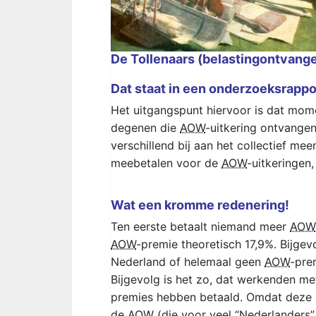
De Tollenaars (belastingontvang
Dat staat in een onderzoeksrappor
Het uitgangspunt hiervoor is dat mo
degenen die
AOW
-uitkering ontvange
verschillend bij aan het collectief 
meebetalen voor de
AOW
-uitkeringen,
Wat een kromme redenering!
Ten eerste betaalt niemand meer
AOW
AOW
-premie theoretisch 17,9%. Bijgev
Nederland of helemaal geen
AOW
-pre
Bijgevolg is het zo, dat werkenden 
premies hebben betaald. Omdat deze g
de
AOW
(die voor veel “Nederlanders” 