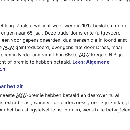
 lang. Zoals u wellicht weet werd in 1917 besloten om de
 brengen naar 65 jaar. Deze ouderdomsrente (uitgevoerd
lleen voor gepensioneerden, dus mensen die in loondienst
de
AOW
geïntroduceerd, overigens niet door Drees, maar
zetenen in Nederland vanaf hun 65ste
AOW
kregen. N.B. je
cht of premie te hebben betaald.
Lees: Algemene
.nl
r het zit
 meeste
AOW
-premie hebben betaald en daarover nu al
ns extra belast, wanneer de onderzoeksgroep zijn zin krijgt
m het belastingstelsel te hervormen, wens ik te betwijfelen