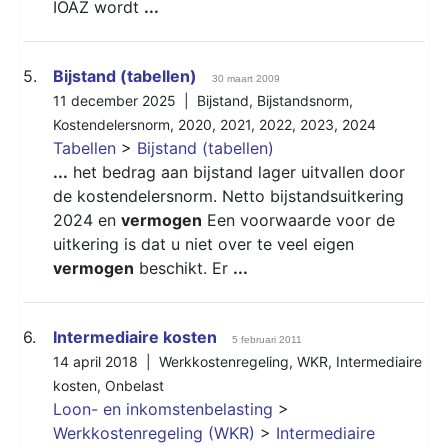
IOAZ wordt
...
5.
Bijstand (tabellen)
30 maart 2009
11 december 2025 |
Bijstand
,
Bijstandsnorm
,
Kostendelersnorm
,
2020
,
2021
,
2022
,
2023
,
2024
Tabellen
>
Bijstand (tabellen)
...
het bedrag aan bijstand lager uitvallen door
de kostendelersnorm. Netto bijstandsuitkering
2024 en
vermogen
Een voorwaarde voor de
uitkering is dat u niet over te veel eigen
vermogen
beschikt. Er
...
6.
Intermediaire kosten
5 februari 2011
14 april 2018 |
Werkkostenregeling
,
WKR
,
Intermediaire
kosten
,
Onbelast
Loon- en inkomstenbelasting
>
Werkkostenregeling (WKR)
>
Intermediaire