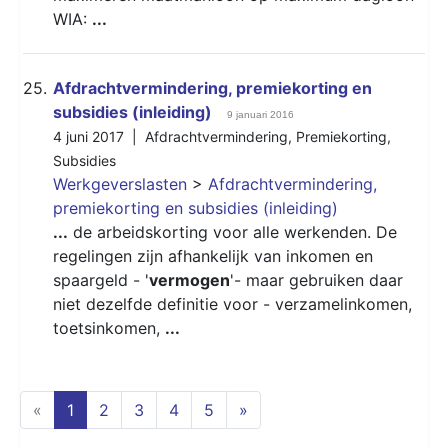
WIA:
...
25.
Afdrachtvermindering, premiekorting en
subsidies (inleiding)
9 januari 2016
4 juni 2017 |
Afdrachtvermindering
,
Premiekorting
,
Subsidies
Werkgeverslasten
>
Afdrachtvermindering,
premiekorting en subsidies (inleiding)
...
de arbeidskorting voor alle werkenden. De
regelingen zijn afhankelijk van inkomen en
spaargeld - '
vermogen
'- maar gebruiken daar
niet dezelfde definitie voor - verzamelinkomen,
toetsinkomen,
...
(current)
«
1
2
3
4
5
»