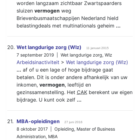
worden langzaam zichtbaar Zwartspaarders
sluizen
vermogen
weg
Brievenbusmaatschappijen Nederland hield
belastingdeals met multinationals geheim
...
20.
Wet langdurige zorg (Wlz)
11 januari 2015
7 september 2019 |
Wet langdurige zorg
,
Wlz
Arbeidsinactiviteit
>
Wet langdurige zorg (Wlz)
...
af of u een lage of hoge bijdrage gaat
betalen. Dit is onder andere afhankelijk van uw
inkomen,
vermogen
, leeftijd en
gezinssamenstelling. Het
CAK
berekent uw eigen
bijdrage. U kunt ook zelf
...
21.
MBA-opleidingen
27 juni 2016
8 oktober 2017 |
Opleiding
,
Master of Business
Administration
,
MBA