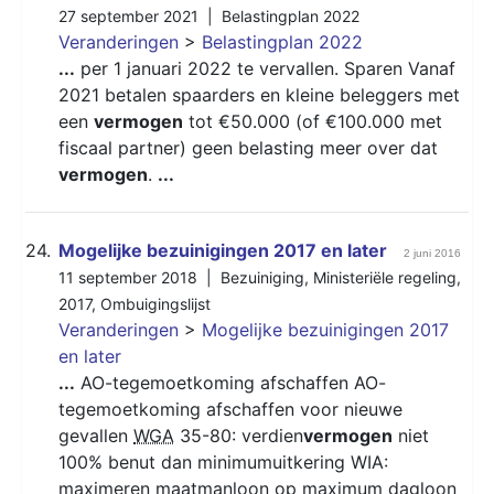
27 september 2021 |
Belastingplan 2022
Veranderingen
>
Belastingplan 2022
...
per 1 januari 2022 te vervallen. Sparen Vanaf
2021 betalen spaarders en kleine beleggers met
een
vermogen
tot €50.000 (of €100.000 met
fiscaal partner) geen belasting meer over dat
vermogen
.
...
24.
Mogelijke bezuinigingen 2017 en later
2 juni 2016
11 september 2018 |
Bezuiniging
,
Ministeriële regeling
,
2017
,
Ombuigingslijst
Veranderingen
>
Mogelijke bezuinigingen 2017
en later
...
AO-tegemoetkoming afschaffen AO-
tegemoetkoming afschaffen voor nieuwe
gevallen
WGA
35-80: verdien
vermogen
niet
100% benut dan minimumuitkering WIA:
maximeren maatmanloon op maximum dagloon