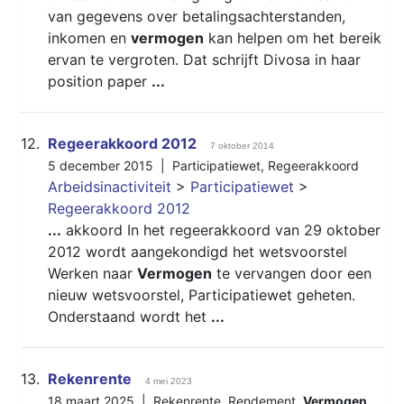
van gegevens over betalingsachterstanden,
inkomen en
vermogen
kan helpen om het bereik
ervan te vergroten. Dat schrijft Divosa in haar
position paper
...
12.
Regeerakkoord 2012
7 oktober 2014
5 december 2015 |
Participatiewet
,
Regeerakkoord
Arbeidsinactiviteit
>
Participatiewet
>
Regeerakkoord 2012
...
akkoord In het regeerakkoord van 29 oktober
2012 wordt aangekondigd het wetsvoorstel
Werken naar
Vermogen
te vervangen door een
nieuw wetsvoorstel, Participatiewet geheten.
Onderstaand wordt het
...
13.
Rekenrente
4 mei 2023
18 maart 2025 |
Rekenrente
,
Rendement
,
Vermogen
,