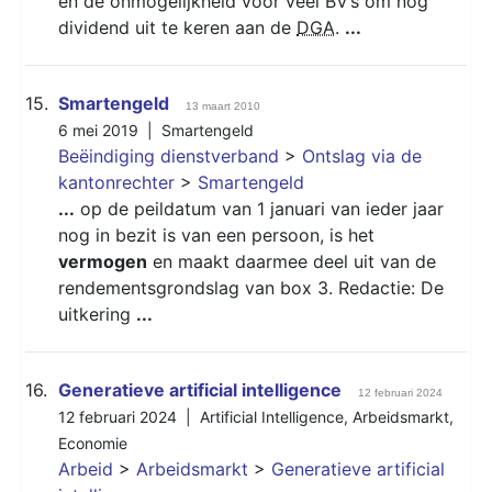
en de onmogelijkheid voor veel BV’s om nog
dividend uit te keren aan de
DGA
.
...
15.
Smartengeld
13 maart 2010
6 mei 2019 |
Smartengeld
Beëindiging dienstverband
>
Ontslag via de
kantonrechter
>
Smartengeld
...
op de peildatum van 1 januari van ieder jaar
nog in bezit is van een persoon, is het
vermogen
en maakt daarmee deel uit van de
rendementsgrondslag van box 3. Redactie: De
uitkering
...
16.
Generatieve artificial intelligence
12 februari 2024
12 februari 2024 |
Artificial Intelligence
,
Arbeidsmarkt
,
Economie
Arbeid
>
Arbeidsmarkt
>
Generatieve artificial