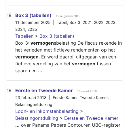
18.
Box 3 (tabellen)
19 augustus 2012
11 december 2025 |
Tabel
,
Box 3
,
2021
,
2022
,
2023
,
2024
,
2025
Tabellen
>
Box 3 (tabellen)
Box 3:
vermogen
sbelasting De fiscus rekende in
het verleden met fictieve rendementen op het
vermogen
. Er werd daarbij uitgegaan van een
fictieve verdeling van het
vermogen
tussen
sparen en
...
19.
Eerste en Tweede Kamer
10 maart 2018
23 februari 2018 |
Eerste Kamer
,
Tweede Kamer
,
Belastingontduiking
Loon- en inkomstenbelasting
>
Belastingontduiking
>
Eerste en Tweede Kamer
...
over Panama Papers Contouren UBO-register