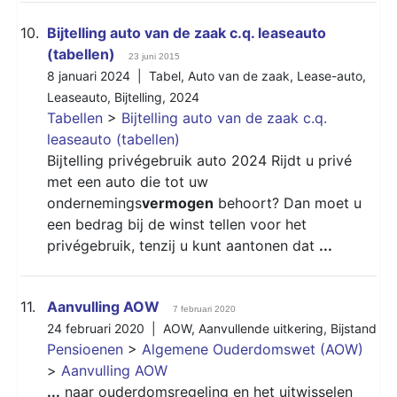
10.
Bijtelling auto van de zaak c.q. leaseauto
(tabellen)
23 juni 2015
8 januari 2024 |
Tabel
,
Auto van de zaak
,
Lease-auto
,
Leaseauto
,
Bijtelling
,
2024
Tabellen
>
Bijtelling auto van de zaak c.q.
leaseauto (tabellen)
Bijtelling privégebruik auto 2024 Rijdt u privé
met een auto die tot uw
ondernemings
vermogen
behoort? Dan moet u
een bedrag bij de winst tellen voor het
privégebruik, tenzij u kunt aantonen dat
...
11.
Aanvulling AOW
7 februari 2020
24 februari 2020 |
AOW
,
Aanvullende uitkering
,
Bijstand
Pensioenen
>
Algemene Ouderdomswet (AOW)
>
Aanvulling AOW
...
naar ouderdomsregeling en het uitwisselen