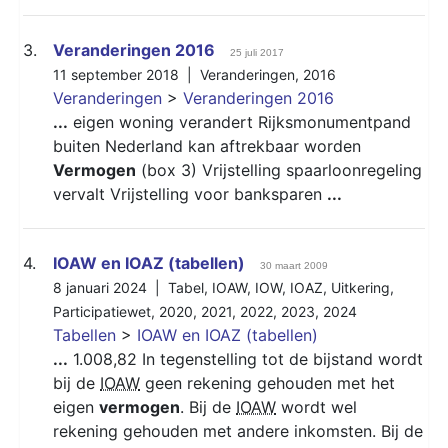
3.
Veranderingen 2016
25 juli 2017
11 september 2018 |
Veranderingen
,
2016
Veranderingen
>
Veranderingen 2016
...
eigen woning verandert Rijksmonumentpand
buiten Nederland kan aftrekbaar worden
Vermogen
(box 3) Vrijstelling spaarloonregeling
vervalt Vrijstelling voor banksparen
...
4.
IOAW en IOAZ (tabellen)
30 maart 2009
8 januari 2024 |
Tabel
,
IOAW
,
IOW
,
IOAZ
,
Uitkering
,
Participatiewet
,
2020
,
2021
,
2022
,
2023
,
2024
Tabellen
>
IOAW en IOAZ (tabellen)
...
1.008,82 In tegenstelling tot de bijstand wordt
bij de
IOAW
geen rekening gehouden met het
eigen
vermogen
. Bij de
IOAW
wordt wel
rekening gehouden met andere inkomsten. Bij de