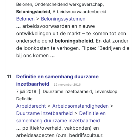
Belonen
,
Onderscheidend werkgeverschap
,
Beloningsbeleid
,
Arbeidsvoorwaardenbeleid
Belonen
>
Beloningssystemen
...
arbeidsvoorwaarden en nieuwe
ontwikkelingen uit de markt – te komen tot een
onderscheidend
beloningsbeleid
. En dat zonder
de loonkosten te verhogen. Flipse: “Bedrijven die
bij ons komen
...
11.
Definitie en samenhang duurzame
inzetbaarheid
12 november 2016
7 juli 2018 |
Duurzame inzetbaarheid
,
Levensloop
,
Definitie
Arbeidsrecht
>
Arbeidsomstandigheden
>
Duurzame inzetbaarheid
>
Definitie en
samenhang duurzame inzetbaarheid
...
politiek/overheid, vakbonden) en
arbeidsaspecten (o.m. bedrijfscultuur,