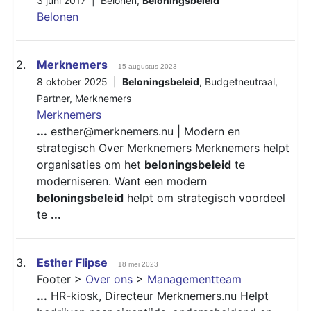
3 juni 2017 |
Belonen
,
Beloningsbeleid
Belonen
2.
Merknemers
15 augustus 2023
8 oktober 2025 |
Beloningsbeleid
,
Budgetneutraal
,
Partner
,
Merknemers
Merknemers
...
esther@merknemers.nu | Modern en
strategisch Over Merknemers Merknemers helpt
organisaties om het
beloningsbeleid
te
moderniseren. Want een modern
beloningsbeleid
helpt om strategisch voordeel
te
...
3.
Esther Flipse
18 mei 2023
Footer >
Over ons
>
Managementteam
...
HR-kiosk, Directeur Merknemers.nu Helpt