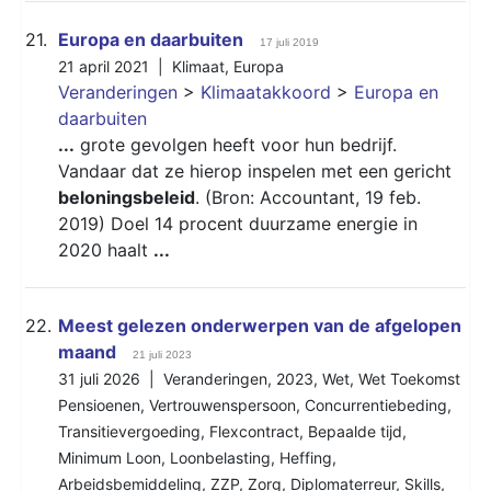
21.
Europa en daarbuiten
17 juli 2019
21 april 2021 |
Klimaat
,
Europa
Veranderingen
>
Klimaatakkoord
>
Europa en
daarbuiten
...
grote gevolgen heeft voor hun bedrijf.
Vandaar dat ze hierop inspelen met een gericht
beloningsbeleid
. (Bron: Accountant, 19 feb.
2019) Doel 14 procent duurzame energie in
2020 haalt
...
22.
Meest gelezen onderwerpen van de afgelopen
maand
21 juli 2023
31 juli 2026 |
Veranderingen
,
2023
,
Wet
,
Wet Toekomst
Pensioenen
,
Vertrouwenspersoon
,
Concurrentiebeding
,
Transitievergoeding
,
Flexcontract
,
Bepaalde tijd
,
Minimum Loon
,
Loonbelasting
,
Heffing
,
Arbeidsbemiddeling
,
ZZP
,
Zorg
,
Diplomaterreur
,
Skills
,