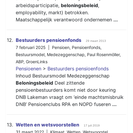
arbeidsparticipatie,
beloningsbeleid
,
employability, markt) betrokken.
Maatschappelijk verantwoord ondernemen
...
12.
Bestuurders pensioenfonds
29 maart 2013
7 februari 2025 |
Pensioen
,
Pensioenfonds
,
Bestuursmodel
,
Medezeggenschap
,
Paul Rosenmöller
,
ABP
,
GroenLinks
Pensioenen
>
Bestuurders pensioenfonds
Inhoud Bestuursmodel Medezeggenschap
Beloningsbeleid
Deel zittende
pensioenbestuurders komt niet door keuring
DNB Lakeman vraagt om ‘einde machtsmisbruik
DNB’ Pensioenclubs RPA en NOPD fuseren
...
13.
Wetten en wetsvoorstellen
17 juli 2019
31 maart 2022 |
Klimaat
,
Wetten
,
Wetsvoorstel