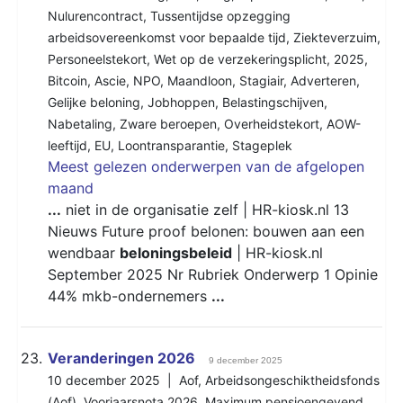
Nulurencontract
,
Tussentijdse opzegging
arbeidsovereenkomst voor bepaalde tijd
,
Ziekteverzuim
,
Personeelstekort
,
Wet op de verzekeringsplicht
,
2025
,
Bitcoin
,
Ascie
,
NPO
,
Maandloon
,
Stagiair
,
Adverteren
,
Gelijke beloning
,
Jobhoppen
,
Belastingschijven
,
Nabetaling
,
Zware beroepen
,
Overheidstekort
,
AOW-
leeftijd
,
EU
,
Loontransparantie
,
Stageplek
Meest gelezen onderwerpen van de afgelopen
maand
...
niet in de organisatie zelf | HR-kiosk.nl 13
Nieuws Future proof belonen: bouwen aan een
wendbaar
beloningsbeleid
| HR-kiosk.nl
September 2025 Nr Rubriek Onderwerp 1 Opinie
44% mkb-ondernemers
...
23.
Veranderingen 2026
9 december 2025
10 december 2025 |
Aof
,
Arbeidsongeschiktheidsfonds
(Aof)
,
Voorjaarsnota 2026
,
Maximum pensioengevend