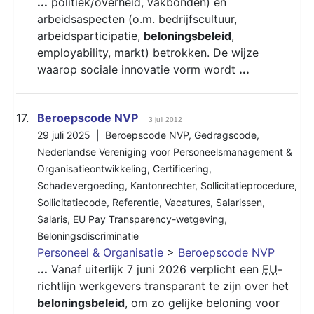
...
politiek/overheid, vakbonden) en
arbeidsaspecten (o.m. bedrijfscultuur,
arbeidsparticipatie,
beloningsbeleid
,
employability, markt) betrokken. De wijze
waarop sociale innovatie vorm wordt
...
17.
Beroepscode NVP
3 juli 2012
29 juli 2025 |
Beroepscode NVP
,
Gedragscode
,
Nederlandse Vereniging voor Personeelsmanagement &
Organisatieontwikkeling
,
Certificering
,
Schadevergoeding
,
Kantonrechter
,
Sollicitatieprocedure
,
Sollicitatiecode
,
Referentie
,
Vacatures
,
Salarissen
,
Salaris
,
EU Pay Transparency-wetgeving
,
Beloningsdiscriminatie
Personeel & Organisatie
>
Beroepscode NVP
...
Vanaf uiterlijk 7 juni 2026 verplicht een
EU
-
richtlijn werkgevers transparant te zijn over het
beloningsbeleid
, om zo gelijke beloning voor