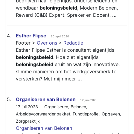
bedrijven naar eigentijds, onderscheidend en
wendbaar
beloningsbeleid
, Modern Belonen,
Reward (C&B) Expert. Spreker en Docent.
...
4.
Esther Flipse
20 april 2020
Footer >
Over ons
>
Redactie
Esther Flipse Esther is consultant eigentijds
beloningsbeleid
. Hoe ziet eigentijds
beloningsbeleid
eruit en wat zijn innovatieve,
slimme manieren om het werkgeversmerk te
versterken? Met mijn meer
...
5.
Organiseren van Belonen
12 juni 2023
17 juli 2023 |
Organiseren
,
Belonen
,
Arbeidsvoorwaardenpakket
,
Functieprofiel
,
Opgaven
,
Zorgpraktijk
Organiseren van Belonen