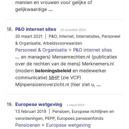
mannen en vrouwen voor gelijke of
gelijkwaardige
...
18.
P&O internet sites
22 november 2010
20 maart 2021 |
P&O
,
Internet
,
Internetsites
,
Personeel
& Organisatie
,
Arbeidsvoorwaarden
Personeel & Organisatie
>
P&O internet sites
...
en managers) Mensenrechten.nl (publicaties
over de rechten van de mens) Merknemers.nl
(modern
beloningsbeleid
en medewerker
communicatie)
MHP
(zie VCP)
Mijnpensioenoverzicht.nl (hier ziet u,
...
19.
Europese wetgeving
1 maart 2013
13 februari 2019 |
Pensioen
,
Europese richtlijnen en
verordeningen
,
PEPP
,
Europees pensioenfonds
Pensioenen
>
Europese wetgeving