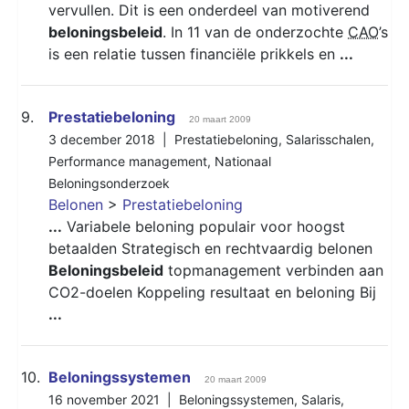
vervullen. Dit is een onderdeel van motiverend
beloningsbeleid
. In 11 van de onderzochte
CAO
’s
is een relatie tussen financiële prikkels en
...
9.
Prestatiebeloning
20 maart 2009
3 december 2018 |
Prestatiebeloning
,
Salarisschalen
,
Performance management
,
Nationaal
Beloningsonderzoek
Belonen
>
Prestatiebeloning
...
Variabele beloning populair voor hoogst
betaalden Strategisch en rechtvaardig belonen
Beloningsbeleid
topmanagement verbinden aan
CO2-doelen Koppeling resultaat en beloning Bij
...
10.
Beloningssystemen
20 maart 2009
16 november 2021 |
Beloningssystemen
,
Salaris
,