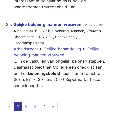
Interessant in de salarisgids is ook de
waargenomen tevredenheid van
...
25.
Gelijke beloning mannen vrouwen
22 januari 2011
4 januari 2026 |
Gelijke beloning
,
Mannen
,
Vrouwen
,
Discriminatie
,
CBS
,
CAO
,
Loonverschil
,
Loontransparantie
Arbeidsrecht
>
Gelijke behandeling
>
Gelijke
beloning mannen vrouwen
...
in de valkuilen van ongelijk belonen stappen.
Daarnaast biedt het College een checklist aan
om het
beloningsbeleid
neutraler in te richten.
(Bron: Brisk, 30 nov. 2017) Supermarkt Tesco
aangeklaagd
...
(current)
«
1
2
3
4
»