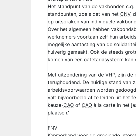
Het standpunt van de vakbonden c.q. w
standpunten, zoals dat van het
CNV
zi
op uitspraken van individuele vakbon
Over het algemeen hebben vakbondsbe
werknemers voortaan zelf hun arbeids
mogelijke aantasting van de solidari
huiverig gemaakt. Ook de steeds grot
komen van een cafetariasysteem kan
Met uitzondering van de VHP, zijn de
terughoudend. De huidige stand van z
arbeidsvoorwaarden worden gedoogd e
valt bijvoorbeeld af te leiden uit het 
keuze-
CAO
of
CAO
à la carte in het 
plaatsen.’
FNV
Kenmerkend voor de groeiende interess