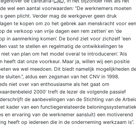
tegenover de cafetaria-
CAO
’, in het bijzonder niet als het
elde wel een aantal voorwaarden: “De werknemers moeten
e is geen plicht. Verder mag de werkgever geen druk
 dagen te kopen om zo het gebrek aan menskracht voor ee
p de verkoop van vrije dagen een rem zetten’ en ‘de
p in aanmerking komen’. De bond ziet voor zichzelf ‘een
n vast te stellen en regelmatig de ontwikkelingen te
iet van plan om het model overal te introduceren’. ‘Als
n heeft dat onze voorkeur. Maar ja, willen wij een positie
eten we wel meedoen. Dit biedt namelijk mogelijkheden d
te sluiten.”, aldus een zegsman van het CNV in 1998.
eds niet over van enthousiasme als het gaat om
rwaardenbeleid 2000’ treft de lezer de volgende passief
rschrijft de aanbevelingen van de Stichting van de Arbei
et kader van een functiegerelateerde beloningssystematie
ties en ervaring van de werknemer aansluit) een motiverend
ing heeft op iedereen die in de onderneming werkzaam is”.