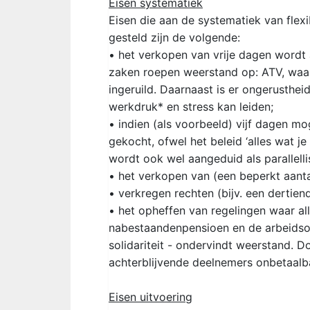
Eisen systematiek
Eisen die aan de systematiek van fl
gesteld zijn de volgende:
• het verkopen van vrije dagen word
zaken roepen weerstand op: ATV, waar
ingeruild. Daarnaast is er ongerusthe
werkdruk* en stress kan leiden;
• indien (als voorbeeld) vijf dagen 
gekocht, ofwel het beleid ‘alles wat j
wordt ook wel aangeduid als parallell
• het verkopen van (een beperkt aantal
• verkregen rechten (bijv. een derti
• het opheffen van regelingen waar al
nabestaandenpensioen en de arbeidson
solidariteit - ondervindt weerstand. 
achterblijvende deelnemers onbetaalb
Eisen uitvoering