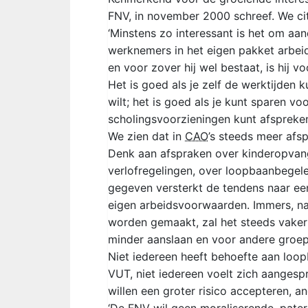
FNV, in november 2000 schreef. We ci
‘Minstens zo interessant is het om a
werknemers in het eigen pakket arbe
en voor zover hij wel bestaat, is hij 
Het is goed als je zelf de werktijden k
wilt; het is goed als je kunt sparen voo
scholingsvoorzieningen kunt afspreke
We zien dat in
CAO
’s steeds meer af
Denk aan afspraken over kinderopvang
verlofregelingen, over loopbaanbegele
gegeven versterkt de tendens naar een
eigen arbeidsvoorwaarden. Immers, n
worden gemaakt, zal het steeds vaker
minder aanslaan en voor andere groepe
Niet iedereen heeft behoefte aan loop
VUT, niet iedereen voelt zich aange
willen een groter risico accepteren, and