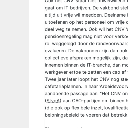
Ook het CNV ‘staat niet onwelwillend 
gaat om IT-bedrijven. De vakbond st
altijd uit vrije wil meedoen. Deelnam
uitoefenen op het personeel om vrije
deel weg te nemen. Ook wil het CNV ‘o
pensioenregeling mag niet voor verkoo
rol weggelegd door de randvoorwaarde
evalueren. De vakbonden zijn dan ook n
collectieve afspraken mogelijk zijn, da
innemen binnen de IT-branche, dan mo
werkgever ertoe te zetten een cao af 
Twee jaar later loopt het CNV nog ste
cafetariaplannen. In haar ‘Arbeidsvoo
aandoende passage aan: “Het CNV onde
(
StvdA
) aan CAO-partijen om binnen h
(die ook op flexibele inzet, kwalifica
beloningsbeleid te voeren dat betrekk