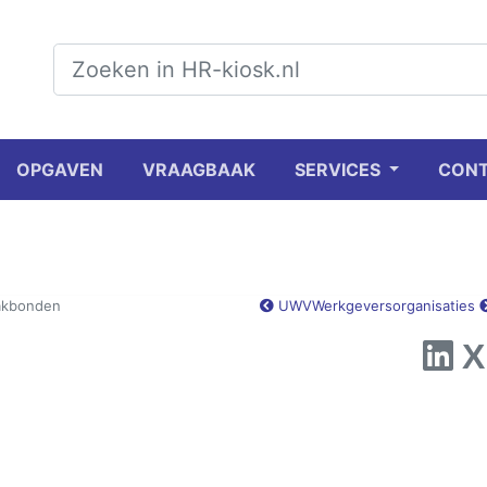
OPGAVEN
VRAAGBAAK
SERVICES
CON
akbonden
UWV
Werkgeversorganisaties