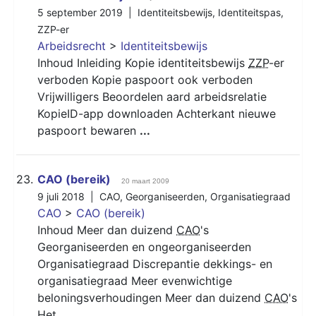
5 september 2019 |
Identiteitsbewijs
,
Identiteitspas
,
ZZP-er
Arbeidsrecht
>
Identiteitsbewijs
Inhoud Inleiding Kopie identiteitsbewijs
ZZP
-er
verboden Kopie paspoort ook verboden
Vrijwilligers Beoordelen aard arbeidsrelatie
KopieID-app downloaden Achterkant nieuwe
paspoort bewaren
...
23.
CAO (bereik)
20 maart 2009
9 juli 2018 |
CAO
,
Georganiseerden
,
Organisatiegraad
CAO
>
CAO (bereik)
Inhoud Meer dan duizend
CAO
's
Georganiseerden en ongeorganiseerden
Organisatiegraad Discrepantie dekkings- en
organisatiegraad Meer evenwichtige
beloningsverhoudingen Meer dan duizend
CAO
's
Het
...