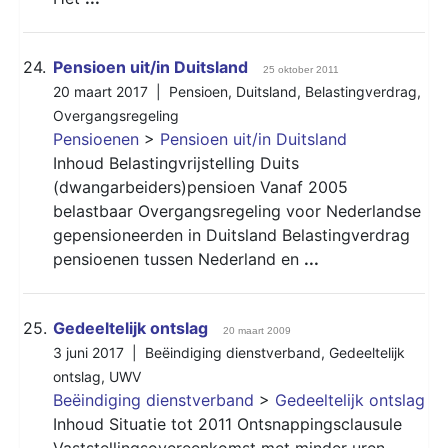
24.
Pensioen uit/in Duitsland
25 oktober 2011
20 maart 2017 |
Pensioen
,
Duitsland
,
Belastingverdrag
,
Overgangsregeling
Pensioenen
>
Pensioen uit/in Duitsland
Inhoud Belastingvrijstelling Duits
(dwangarbeiders)pensioen Vanaf 2005
belastbaar Overgangsregeling voor Nederlandse
gepensioneerden in Duitsland Belastingverdrag
pensioenen tussen Nederland en
...
25.
Gedeeltelijk ontslag
20 maart 2009
3 juni 2017 |
Beëindiging dienstverband
,
Gedeeltelijk
ontslag
,
UWV
Beëindiging dienstverband
>
Gedeeltelijk ontslag
Inhoud Situatie tot 2011 Ontsnappingsclausule
Vaststellingsovereenkomst met minder uren