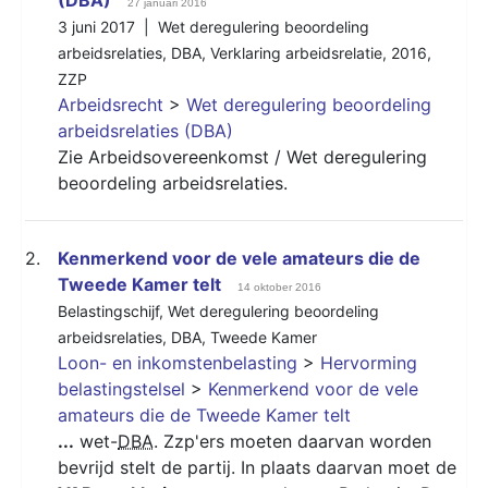
27 januari 2016
3 juni 2017 |
Wet deregulering beoordeling
arbeidsrelaties
,
DBA
,
Verklaring arbeidsrelatie
,
2016
,
ZZP
Arbeidsrecht
>
Wet deregulering beoordeling
arbeidsrelaties (DBA)
Zie Arbeidsovereenkomst / Wet deregulering
beoordeling arbeidsrelaties.
2.
Kenmerkend voor de vele amateurs die de
Tweede Kamer telt
14 oktober 2016
Belastingschijf
,
Wet deregulering beoordeling
arbeidsrelaties
,
DBA
,
Tweede Kamer
Loon- en inkomstenbelasting
>
Hervorming
belastingstelsel
>
Kenmerkend voor de vele
amateurs die de Tweede Kamer telt
...
wet-
DBA
. Zzp'ers moeten daarvan worden
bevrijd stelt de partij. In plaats daarvan moet de