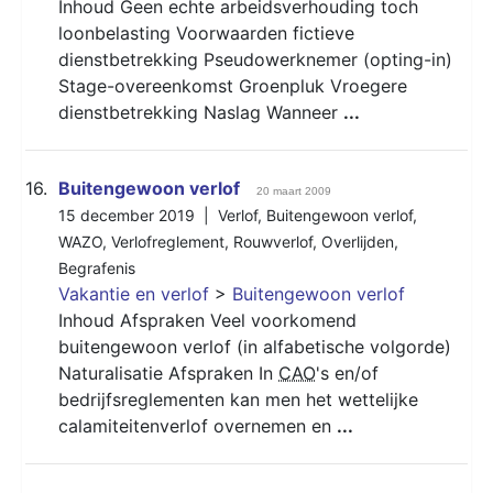
Inhoud Geen echte arbeidsverhouding toch
loonbelasting Voorwaarden fictieve
dienstbetrekking Pseudowerknemer (opting-in)
Stage-overeenkomst Groenpluk Vroegere
dienstbetrekking Naslag Wanneer
...
16.
Buitengewoon verlof
20 maart 2009
15 december 2019 |
Verlof
,
Buitengewoon verlof
,
WAZO
,
Verlofreglement
,
Rouwverlof
,
Overlijden
,
Begrafenis
Vakantie en verlof
>
Buitengewoon verlof
Inhoud Afspraken Veel voorkomend
buitengewoon verlof (in alfabetische volgorde)
Naturalisatie Afspraken In
CAO
's en/of
bedrijfsreglementen kan men het wettelijke
calamiteitenverlof overnemen en
...