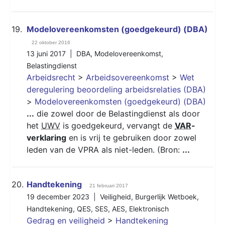
19.
Modelovereenkomsten (goedgekeurd) (DBA)
22 oktober 2016
13 juni 2017 |
DBA
,
Modelovereenkomst
,
Belastingdienst
Arbeidsrecht
>
Arbeidsovereenkomst
>
Wet
deregulering beoordeling arbeidsrelaties (DBA)
>
Modelovereenkomsten (goedgekeurd) (DBA)
...
die zowel door de Belastingdienst als door
het
UWV
is goedgekeurd, vervangt de
VAR
-
verklaring
en is vrij te gebruiken door zowel
leden van de VPRA als niet-leden. (Bron:
...
20.
Handtekening
21 februari 2017
19 december 2023 |
Veiligheid
,
Burgerlijk Wetboek
,
Handtekening
,
QES
,
SES
,
AES
,
Elektronisch
Gedrag en veiligheid
>
Handtekening