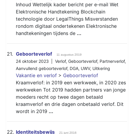
Inhoud Wettelijk kader bericht per e-mail Wet
Elektronische Handtekening Blockchain
technologie door LegalThings Misverstanden
rondom digitaal ondertekenen Elektronische
handtekeningen tijdens de
...
21.
Geboorteverlof
11 augustus 2019
24 oktober 2023 |
Verlof
,
Geboorteverlof
,
Partnerverlof
,
Aanvullend geboorteverlof
,
DGA
,
UWV
,
Uitkering
Vakantie en verlof
>
Geboorteverlof
Kraamverlof: in 2019 een werkweek, in 2020 zes
werkweken Tot 2019 hadden partners van jonge
moeders recht op twee dagen betaald
kraamverlof en drie dagen onbetaald verlof. Dit
wordt in 2019
...
22.
Identiteitsbewijs
21 juni 2016