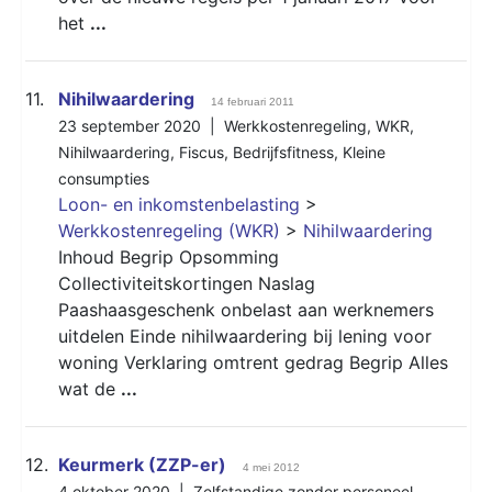
het
...
11.
Nihilwaardering
14 februari 2011
23 september 2020 |
Werkkostenregeling
,
WKR
,
Nihilwaardering
,
Fiscus
,
Bedrijfsfitness
,
Kleine
consumpties
Loon- en inkomstenbelasting
>
Werkkostenregeling (WKR)
>
Nihilwaardering
Inhoud Begrip Opsomming
Collectiviteitskortingen Naslag
Paashaasgeschenk onbelast aan werknemers
uitdelen Einde nihilwaardering bij lening voor
woning Verklaring omtrent gedrag Begrip Alles
wat de
...
12.
Keurmerk (ZZP-er)
4 mei 2012
4 oktober 2020 |
Zelfstandige zonder personeel
,