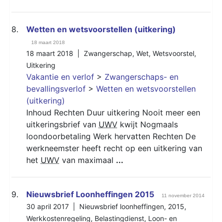
8.
Wetten en wetsvoorstellen (uitkering)
18 maart 2018
18 maart 2018 |
Zwangerschap
,
Wet
,
Wetsvoorstel
,
Uitkering
Vakantie en verlof
>
Zwangerschaps- en
bevallingsverlof
>
Wetten en wetsvoorstellen
(uitkering)
Inhoud Rechten Duur uitkering Nooit meer een
uitkeringsbrief van
UWV
kwijt Nogmaals
loondoorbetaling Werk hervatten Rechten De
werkneemster heeft recht op een uitkering van
het
UWV
van maximaal
...
9.
Nieuwsbrief Loonheffingen 2015
11 november 2014
30 april 2017 |
Nieuwsbrief loonheffingen
,
2015
,
Werkkostenregeling
,
Belastingdienst
,
Loon- en