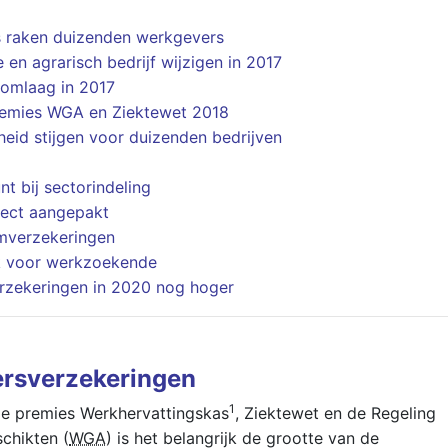
 raken duizenden werkgevers
 en agrarisch bedrijf wijzigen in 2017
 omlaag in 2017
remies WGA en Ziektewet 2018
id stijgen voor duizenden bedrijven
nt bij sectorindeling
rect aangepakt
imverzekeringen
k voor werkzoekende
rzekeringen in 2020 nog hoger
rsverzekeringen
1
de premies Werkhervattingskas
, Ziektewet en de Regeling
schikten (
WGA
) is het belangrijk de grootte van de