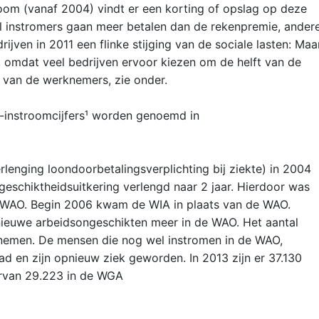
om (vanaf 2004) vindt er een korting of opslag op deze
el instromers gaan meer betalen dan de rekenpremie, ander
ijven in 2011 een flinke stijging van de sociale lasten: Maa
 omdat veel bedrijven ervoor kiezen om de helft van de
n van de werknemers, zie onder.
instroomcijfers¹ worden genoemd in
lenging loondoorbetalingsverplichting bij ziekte) in 2004
eschiktheidsuitkering verlengd naar 2 jaar. Hierdoor was
e WAO. Begin 2006 kwam de WIA in plaats van de WAO.
ieuwe arbeidsongeschikten meer in de WAO. Het aantal
fnemen. De mensen die nog wel instromen in de WAO,
 en zijn opnieuw ziek geworden. In 2013 zijn er 37.130
rvan 29.223 in de WGA