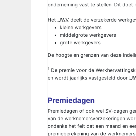
onderneming vast te stellen. Dit doe
Het
UWV
deelt de verzekerde werkgeve
kleine werkgevers
middelgrote werkgevers
grote werkgevers
De hoogte en grenzen van deze indelin
1
De premie voor de Werkhervattingskas
en wordt jaarlijks vastgesteld door
U
Premiedagen
Premiedagen of ook wel
SV
-dagen ge
van de werknemersverzekeringen wordt 
ondanks het feit dat een maand en ee
premieberekening van de werknemersv