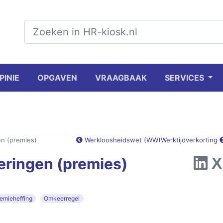
PINIE
OPGAVEN
VRAAGBAAK
SERVICES
n (premies)
Werkloosheidswet (WW)
Werktijdverkorting
ringen (premies)
emieheffing
Omkeerregel