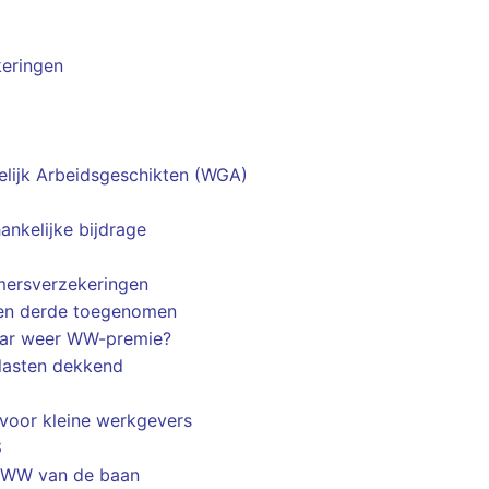
eringen
elijk Arbeidsgeschikten (WGA)
nkelijke bijdrage
mersverzekeringen
een derde toegenomen
aar weer WW-premie?
 lasten dekkend
 voor kleine werkgevers
6
 WW van de baan