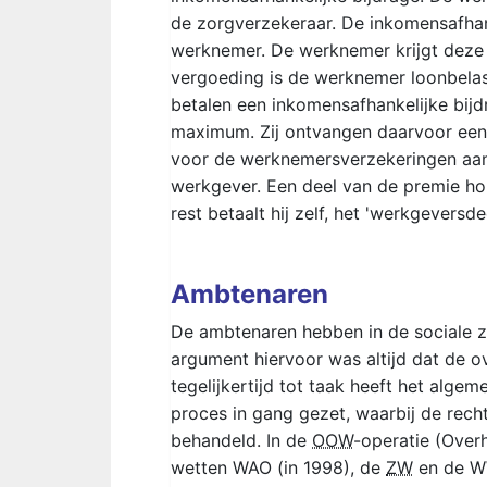
de zorgverzekeraar. De inkomensafhan
werknemer. De werknemer krijgt deze
vergoeding is de werknemer loonbela
betalen een inkomensafhankelijke bijd
maximum. Zij ontvangen daarvoor een 
voor de werknemersverzekeringen aan 
werkgever. Een deel van de premie ho
rest betaalt hij zelf, het 'werkgeversdee
Ambtenaren
De ambtenaren hebben in de sociale ze
argument hiervoor was altijd dat de ov
tegelijkertijd tot taak heeft het alge
proces in gang gezet, waarbij de rec
behandeld. In de
OOW
-operatie (Over
wetten WAO (in 1998), de
ZW
en de WW