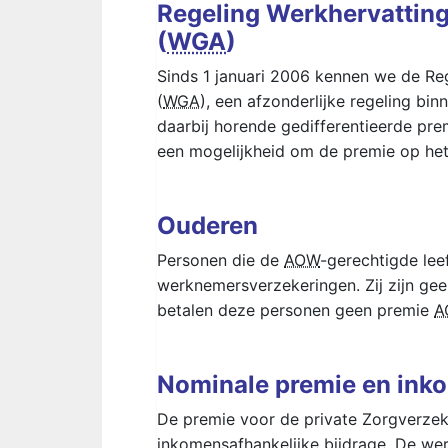
Regeling Werkhervatting
(
WGA
)
Sinds 1 januari 2006 kennen we de Reg
(
WGA
), een afzonderlijke regeling b
daarbij horende gedifferentieerde pre
een mogelijkheid om de premie op het 
Ouderen
Personen die de
AOW
-gerechtigde lee
werknemersverzekeringen. Zij zijn ge
betalen deze personen geen premie
A
Nominale premie en inko
De premie voor de private Zorgverzek
inkomensafhankelijke bijdrage. De we