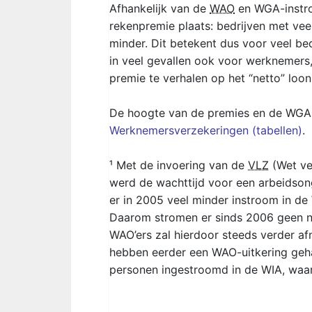
Afhankelijk van de
WAO
en WGA-instro
rekenpremie plaats: bedrijven met ve
minder. Dit betekent dus voor veel bedr
in veel gevallen ook voor werknemers,
premie te verhalen op het “netto” loo
De hoogte van de premies en de WGA-
Werknemersverzekeringen (tabellen)
.
¹ Met de invoering van de
VLZ
(Wet ver
werd de wachttijd voor een arbeidsong
er in 2005 veel minder instroom in d
Daarom stromen er sinds 2006 geen n
WAO’ers zal hierdoor steeds verder a
hebben eerder een WAO-uitkering gehad
personen ingestroomd in de WIA, waa