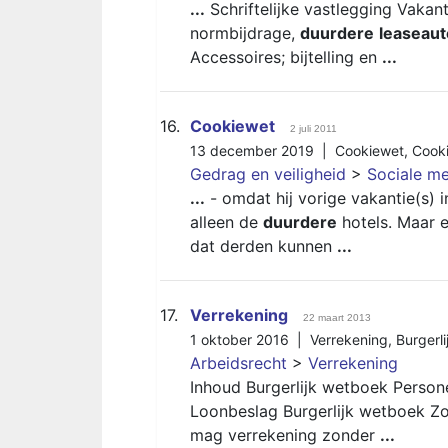
...
Schriftelijke vastlegging Vakant
normbijdrage,
duurdere
leaseaut
Accessoires; bijtelling en
...
16.
Cookiewet
2 juli 2011
13 december 2019 |
Cookiewet
,
Cook
Gedrag en veiligheid
>
Sociale m
...
- omdat hij vorige vakantie(s) 
alleen de
duurdere
hotels. Maar e
dat derden kunnen
...
17.
Verrekening
22 maart 2013
1 oktober 2016 |
Verrekening
,
Burgerl
Arbeidsrecht
>
Verrekening
Inhoud Burgerlijk wetboek Perso
Loonbeslag Burgerlijk wetboek Zo
mag verrekening zonder
...