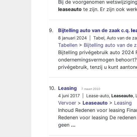
Bij de voorgenomen wetswijziging 
leaseauto
te zijn. Er zijn ook wer
9.
Bijtelling auto van de zaak c.q.
le
8 januari 2024 |
Tabel
,
Auto van de z
Tabellen
>
Bijtelling auto van de 
Bijtelling privégebruik auto 2024 
ondernemingsvermogen behoort? D
privégebruik, tenzij u kunt aanto
10.
Leasing
7 maart 2010
4 juni 2017 |
Lease-auto
,
Leaseauto
,
Vervoer
>
Leaseauto
>
Leasing
Inhoud Redenen voor leasing Fina
Redenen voor leasing De redenen 
geen
...