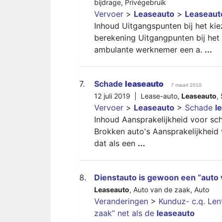
bijdrage
,
Privégebruik
Vervoer
>
Leaseauto
>
Leaseaut
Inhoud Uitgangspunten bij het k
berekening Uitgangpunten bij het
ambulante werknemer een a.
...
7.
Schade
leaseauto
7 maart 2010
12 juli 2019 |
Lease-auto
,
Leaseauto
,
Vervoer
>
Leaseauto
>
Schade
l
Inhoud Aansprakelijkheid voor sc
Brokken auto's Aansprakelijkheid
dat als een
...
8.
Dienstauto is gewoon een “auto 
Leaseauto
,
Auto van de zaak
,
Auto
Veranderingen
>
Kunduz- c.q. Le
zaak” net als de
leaseauto