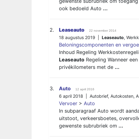
gewenste subrubriek om toegang t
ook bedoeld Auto
...
2.
Leaseauto
22 november 2014
18 augustus 2019 |
Leaseauto
,
Werkk
Beloningscomponenten en vergoe
Inhoud Regeling Werkkostenregel
Leaseauto
Regeling Wanneer een 
privékilometers met de
...
3.
Auto
12 april 2016
6 april 2018 |
Autobrief
,
Autokosten
,
A
Vervoer
>
Auto
In subparagraaf Auto wordt aand
uitstoot, verkeersboetes, overvol
gewenste subrubriek om
...