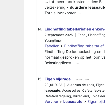
...
tot meer loonkosten leiden: B
verzekering •
duurdere
leaseaut
Totale loonkosten
...
14.
Eindheffing tabeltarief en enkelv
2 september 2025 |
Tabel
,
Eindheffin
Youngtimer
Tabellen
>
Eindheffing tabeltarief
Eindheffing De loonbelasting en 
normaal gesproken op het loon v
Belastingdienst –
...
15.
Eigen bijdrage
7 maart 2010
29 juli 2023 |
Auto van de zaak
,
Eigen
leaseauto
,
Accessoires
,
Cafetariasyst
Cafetariaregeling
,
Buitenland
,
Tolgelde
Vervoer
>
Leaseauto
>
Eigen bij