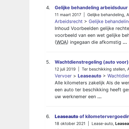
4.
Gelijke behandeling arbeidsduur
11 maart 2017 |
Gelijke behandeling
,
A
Arbeidsrecht
>
Gelijke behandeli
Inhoud Voorbeelden gelijke rechte
voorbeeld van een wet gelijke be
(
WOA
) ingegaan die afkomstig
...
5.
Wachtdienstregeling (auto voor)
12 juli 2019 |
Ter beschikking stellen
,
Vervoer
>
Leaseauto
>
Wachtdien
Alle kilometers zakelijk Als de 
een auto ter beschikking heeft ge
uw werknemer een
...
6.
Leaseauto
of kilometervergoedi
18 oktober 2021 |
Lease-auto
,
Leasea