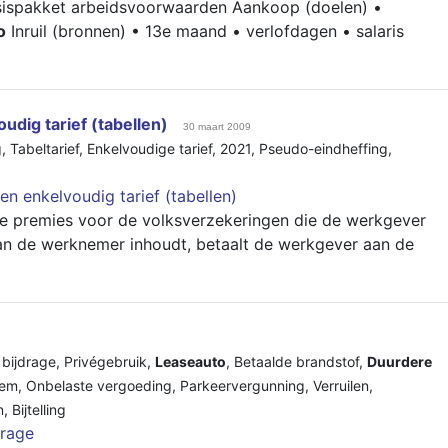
asispakket arbeidsvoorwaarden Aankoop (doelen) •
o
Inruil (bronnen) • 13e maand • verlofdagen • salaris
oudig tarief (tabellen)
30 maart 2009
g
,
Tabeltarief
,
Enkelvoudige tarief
,
2021
,
Pseudo-eindheffing
,
 en enkelvoudig tarief (tabellen)
de premies voor de volksverzekeringen die de werkgever
an de werknemer inhoudt, betaalt de werkgever aan de
 bijdrage
,
Privégebruik
,
Leaseauto
,
Betaalde brandstof
,
Duurdere
eem
,
Onbelaste vergoeding
,
Parkeervergunning
,
Verruilen
,
n
,
Bijtelling
drage