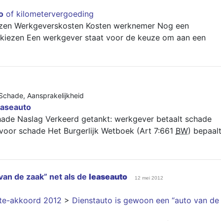
o
of kilometervergoeding
iezen Werkgeverskosten Kosten werknemer Nog een
 kiezen Een werkgever staat voor de keuze om aan een
Schade
,
Aansprakelijkheid
easeauto
hade Naslag Verkeerd getankt: werkgever betaalt schade
 voor schade Het Burgerlijk Wetboek (Art 7:661
BW
) bepaal
van de zaak” net als de
leaseauto
12 mei 2012
nte-akkoord 2012
>
Dienstauto is gewoon een “auto van de