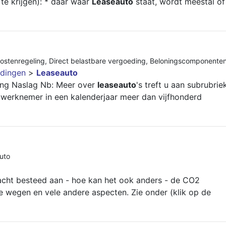
e krijgen): * daar waar
Leaseauto
staat, wordt meestal of
ostenregeling
,
Direct belastbare vergoeding
,
Beloningscomponente
dingen
>
Leaseauto
ing Naslag Nb: Meer over
leaseauto
's treft u aan subrubrie
werknemer in een kalenderjaar meer dan vijfhonderd
uto
acht besteed aan - hoe kan het ook anders - de CO2
le wegen en vele andere aspecten. Zie onder (klik op de