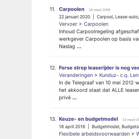
11.
Carpoolen
20 maart 2009
22 januari 2020 |
Carpool
,
Lease-auto
Vervoer
>
Carpoolen
Inhoud Carpoolregeling afgeschaf
werkgever Carpoolen op basis va
Naslag
...
12.
Forse strop leaserijder is nog ve
Veranderingen
>
Kunduz- c.q. Le
In de Telegraaf van 10 mei 2012 
het akkoord staat dat ALLE lease
privé
...
13.
Keuze- en budgetmodel
13 maart 2
18 april 2016 |
Budgetmodel
,
Budgets
Flexibele arbeidsvoorwaarden
>
W