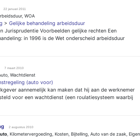
22 januari 2011
rbeidsduur
,
WOA
ng
>
Gelijke behandeling arbeidsduur
n Jurisprudentie Voorbeelden gelijke rechten Een
handeling: in 1996 is de Wet onderscheid arbeidsduur
7 maart 2010
Auto
,
Wachtdienst
stregeling (auto voor)
werkgever aannemelijk kan maken dat hij aan de werknemer
steld voor een wachtdienst (een roulatiesysteem waarbij
ng
2 augustus 2010
uto
,
Kilometervergoeding
,
Kosten
,
Bijtelling
,
Auto van de zaak
,
Eigen