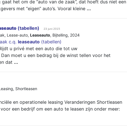
gaat het om de “auto van de zaak”, dat hoeft dus niet een
kgevers met “eigen” auto’s. Vooral kleine
...
aseauto
(tabellen)
23 juni 2015
aak
,
Lease-auto
,
Leaseauto
,
Bijtelling
,
2024
zaak c.q.
leaseauto
(tabellen)
Rijdt u privé met een auto die tot uw
an moet u een bedrag bij de winst tellen voor het
nen dat
...
Leasing
,
Shortleasen
nciële en operationele leasing Veranderingen Shortleasen
voor een bedrijf om een auto te leasen zijn onder meer: