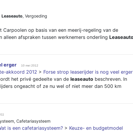
,
Leaseauto
,
Vergoeding
t Carpoolen op basis van een meerij-regeling van de
n alleen afspraken tussen werknemers onderling
Leaseaut
el erger
10 mei 2012
nte-akkoord 2012
>
Forse strop leaserijder is nog veel erger
wordt het privé gedeelte van de
leaseauto
beschreven. In
rijders ongeacht of ze nu wel of niet meer dan 500 km
011
ysteem
,
Cafetariasysteem
at is een cafetariasysteem?
>
Keuze- en budgetmodel