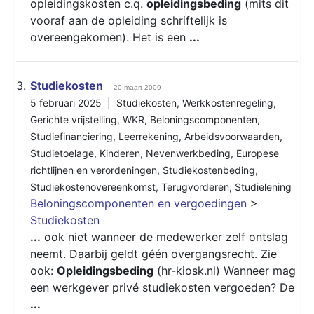
opleidingskosten c.q.
opleidingsbeding
(mits dit
vooraf aan de opleiding schriftelijk is
overeengekomen). Het is een
...
3.
Studiekosten
20 maart 2009
5 februari 2025 |
Studiekosten
,
Werkkostenregeling
,
Gerichte vrijstelling
,
WKR
,
Beloningscomponenten
,
Studiefinanciering
,
Leerrekening
,
Arbeidsvoorwaarden
,
Studietoelage
,
Kinderen
,
Nevenwerkbeding
,
Europese
richtlijnen en verordeningen
,
Studiekostenbeding
,
Studiekostenovereenkomst
,
Terugvorderen
,
Studielening
Beloningscomponenten en vergoedingen
>
Studiekosten
...
ook niet wanneer de medewerker zelf ontslag
neemt. Daarbij geldt géén overgangsrecht. Zie
ook:
Opleidingsbeding
(hr-kiosk.nl) Wanneer mag
een werkgever privé studiekosten vergoeden? De
...