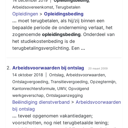
14 december 2019 |
Opleidingsbeding
,
Arbeidsovereenkomst
,
Terugbetalen
Opleidingen
>
Opleidingsbeding
...
moet terugbetalen, als hij/zij binnen een
bepaalde periode de onderneming verlaat, het
zogenoemde
opleidingsbeding
. Onderdeel van
het studiekostenbeding is de
terugbetalingsverplichting. Een
...
2.
Arbeidsvoorwaarden bij ontslag
20 maart 2009
14 oktober 2018 |
Ontslag
,
Arbeidsvoorwaarden
,
Ontslagvergoeding
,
Transitievergoeding
,
Opzegtermijn
,
Kantonrechtersformule
,
UWV
,
Opvolgend
werkgeverschap
,
Ontslagaanzegging
Beëindiging dienstverband
>
Arbeidsvoorwaarden
bij ontslag
...
teveel opgenomen vakantiedagen;
voorschotten, nog niet terugbetaalde lening;