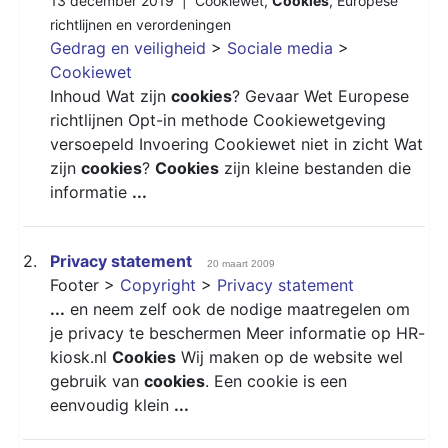
13 december 2019 |
Cookiewet
,
Cookies
,
Europese
richtlijnen en verordeningen
Gedrag en veiligheid
>
Sociale media
>
Cookiewet
Inhoud Wat zijn
cookies
? Gevaar Wet Europese
richtlijnen Opt-in methode Cookiewetgeving
versoepeld Invoering Cookiewet niet in zicht Wat
zijn
cookies
?
Cookies
zijn kleine bestanden die
informatie
...
2.
Privacy statement
20 maart 2009
Footer >
Copyright
>
Privacy statement
...
en neem zelf ook de nodige maatregelen om
je privacy te beschermen Meer informatie op HR-
kiosk.nl
Cookies
Wij maken op de website wel
gebruik van
cookies
. Een cookie is een
eenvoudig klein
...