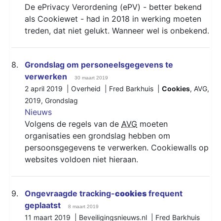
De ePrivacy Verordening (ePV) - better bekend
als Cookiewet - had in 2018 in werking moeten
treden, dat niet gelukt. Wanneer wel is onbekend.
8.
Grondslag om personeelsgegevens te
verwerken
30 maart 2019
2 april 2019 | Overheid | Fred Barkhuis |
Cookies
,
AVG
,
2019
,
Grondslag
Nieuws
Volgens de regels van de
AVG
moeten
organisaties een grondslag hebben om
persoonsgegevens te verwerken. Cookiewalls op
websites voldoen niet hieraan.
9.
Ongevraagde tracking-
cookies
frequent
geplaatst
8 maart 2019
11 maart 2019 | Beveiligingsnieuws.nl | Fred Barkhuis