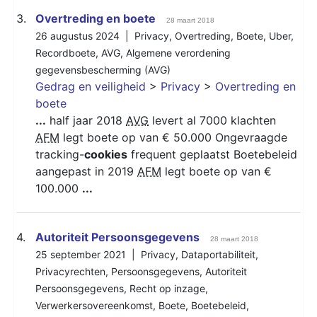
3.
Overtreding en boete
28 maart 2018
26 augustus 2024 |
Privacy
,
Overtreding
,
Boete
,
Uber
,
Recordboete
,
AVG
,
Algemene verordening
gegevensbescherming (AVG)
Gedrag en veiligheid
>
Privacy
>
Overtreding en
boete
...
half jaar 2018
AVG
levert al 7000 klachten
AFM
legt boete op van € 50.000 Ongevraagde
tracking-
cookies
frequent geplaatst Boetebeleid
aangepast in 2019
AFM
legt boete op van €
100.000
...
4.
Autoriteit Persoonsgegevens
28 maart 2018
25 september 2021 |
Privacy
,
Dataportabiliteit
,
Privacyrechten
,
Persoonsgegevens
,
Autoriteit
Persoonsgegevens
,
Recht op inzage
,
Verwerkersovereenkomst
,
Boete
,
Boetebeleid
,