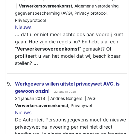
|
Verwerkersovereenkomst
,
Algemene verordening
gegevensbescherming (AVG)
,
Privacy protocol
,
Privacyprotocol
Nieuws
...
dat u er niet meer achteloos aan voorbij kunt
gaan. Hoe zijn die regels nu? En hebt u al een
“
Verwerkersovereenkomst
” gemaakt? Of
profiteert u van het model dat wij beschikbaar
stellen?
...
9.
Werkgevers willen uitstel privacywet AVG, is
gewoon onzin!
22 januari 2018
24 januari 2018 | Andries Bongers |
AVG
,
Verwerkersovereenkomst
,
Privacywet
Nieuws
De Autoriteit Persoonsgegevens moet de nieuwe
privacywet na invoering per mei niet direct
handhaven. In plaats daarvan moeten ze inzetten