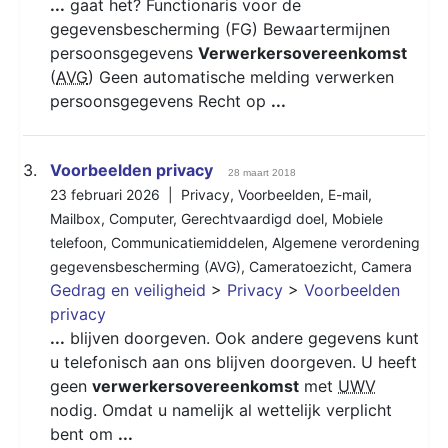
...
gaat het? Functionaris voor de
gegevensbescherming (FG) Bewaartermijnen
persoonsgegevens
Verwerkersovereenkomst
(
AVG
) Geen automatische melding verwerken
persoonsgegevens Recht op
...
3.
Voorbeelden privacy
28 maart 2018
23 februari 2026 |
Privacy
,
Voorbeelden
,
E-mail
,
Mailbox
,
Computer
,
Gerechtvaardigd doel
,
Mobiele
telefoon
,
Communicatiemiddelen
,
Algemene verordening
gegevensbescherming (AVG)
,
Cameratoezicht
,
Camera
Gedrag en veiligheid
>
Privacy
>
Voorbeelden
privacy
...
blijven doorgeven. Ook andere gegevens kunt
u telefonisch aan ons blijven doorgeven. U heeft
geen
verwerkersovereenkomst
met
UWV
nodig. Omdat u namelijk al wettelijk verplicht
bent om
...