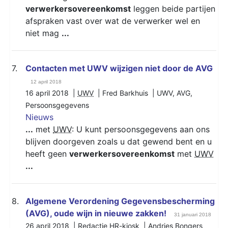
verwerkersovereenkomst
leggen beide partijen
afspraken vast over wat de verwerker wel en
niet mag
...
7.
Contacten met UWV wijzigen niet door de AVG
12 april 2018
16 april 2018 |
UWV
| Fred Barkhuis |
UWV
,
AVG
,
Persoonsgegevens
Nieuws
...
met
UWV
: U kunt persoonsgegevens aan ons
blijven doorgeven zoals u dat gewend bent en u
heeft geen
verwerkersovereenkomst
met
UWV
...
8.
Algemene Verordening Gegevensbescherming
(AVG), oude wijn in nieuwe zakken!
31 januari 2018
26 april 2018 | Redactie HR-kiosk | Andries Bongers