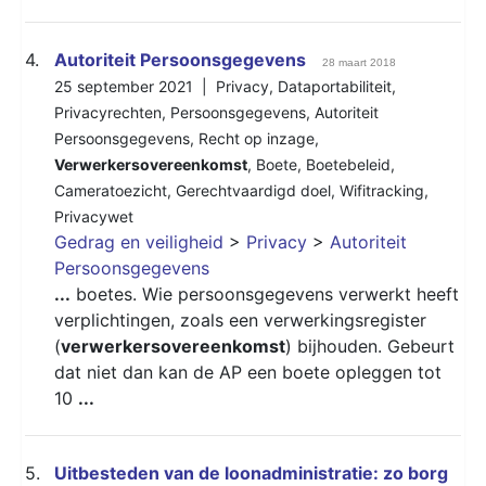
4.
Autoriteit Persoonsgegevens
28 maart 2018
25 september 2021 |
Privacy
,
Dataportabiliteit
,
Privacyrechten
,
Persoonsgegevens
,
Autoriteit
Persoonsgegevens
,
Recht op inzage
,
Verwerkersovereenkomst
,
Boete
,
Boetebeleid
,
Cameratoezicht
,
Gerechtvaardigd doel
,
Wifitracking
,
Privacywet
Gedrag en veiligheid
>
Privacy
>
Autoriteit
Persoonsgegevens
...
boetes. Wie persoonsgegevens verwerkt heeft
verplichtingen, zoals een verwerkingsregister
(
verwerkersovereenkomst
) bijhouden. Gebeurt
dat niet dan kan de AP een boete opleggen tot
10
...
5.
Uitbesteden van de loonadministratie: zo borg