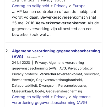
23 januari 2021 |
Privacy
,
Europa
Gedrag en veiligheid
>
Privacy
>
Europa
...
AP kunnen controleren of aan de meldplicht
wordt voldaan. Bewerkersovereenkomst vanaf
25 mei 2018
Verwerkersovereenkomst
. Als de
gegevensverwerking zijn uitbesteed aan een
bewerker (ook wel
...
2.
Algemene verordening gegevensbescherming
(AVG)
28 maart 2018
24 juli 2020 |
Privacy
,
Algemene verordening
gegevensbescherming (AVG)
,
AVG
,
Privacyprotocol
,
Privacy protocol
,
Verwerkersovereenkomst
,
Sollicitant
,
Bewaartermijn
,
Gegevensoverdraagbaarheid
,
Dataportabiliteit
,
Dwangsom
,
Personeelsdossier
,
Museumkaart
,
Boete
,
Gegevensbescherming
Gedrag en veiligheid
>
Privacy
>
Algemene
verordening gegevensbescherming (AVG)