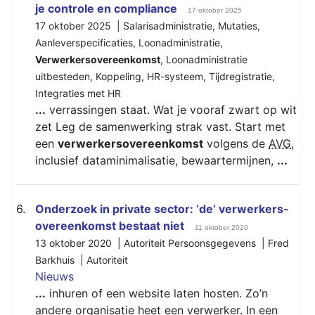
je controle en compliance
17 oktober 2025
17 oktober 2025 |
Salarisadministratie
,
Mutaties
,
Aanleverspecificaties
,
Loonadministratie
,
Verwerkersovereenkomst
,
Loonadministratie
uitbesteden
,
Koppeling
,
HR-systeem
,
Tijdregistratie
,
Integraties met HR
...
verrassingen staat. Wat je vooraf zwart op wit
zet Leg de samenwerking strak vast. Start met
een
verwerkersovereenkomst
volgens de
AVG
,
inclusief dataminimalisatie, bewaartermijnen,
...
6.
Onderzoek in private sector: ‘de’ verwerkers-
overeenkomst bestaat niet
11 oktober 2020
13 oktober 2020 | Autoriteit Persoonsgegevens | Fred
Barkhuis |
Autoriteit
Nieuws
...
inhuren of een website laten hosten. Zo’n
andere organisatie heet een verwerker. In een