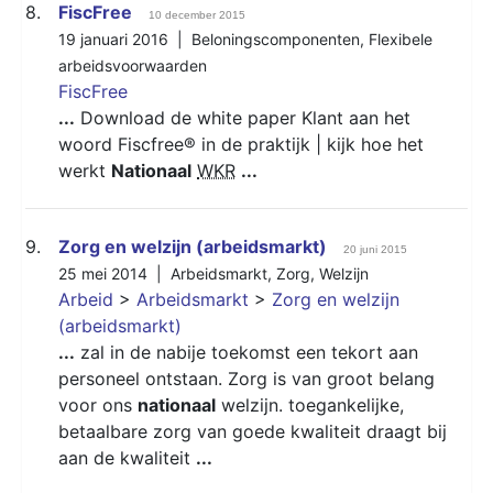
8.
FiscFree
10 december 2015
19 januari 2016 |
Beloningscomponenten
,
Flexibele
arbeidsvoorwaarden
FiscFree
...
Download de white paper Klant aan het
woord Fiscfree® in de praktijk | kijk hoe het
werkt
Nationaal
WKR
...
9.
Zorg en welzijn (arbeidsmarkt)
20 juni 2015
25 mei 2014 |
Arbeidsmarkt
,
Zorg
,
Welzijn
Arbeid
>
Arbeidsmarkt
>
Zorg en welzijn
(arbeidsmarkt)
...
zal in de nabije toekomst een tekort aan
personeel ontstaan. Zorg is van groot belang
voor ons
nationaal
welzijn. toegankelijke,
betaalbare zorg van goede kwaliteit draagt bij
aan de kwaliteit
...