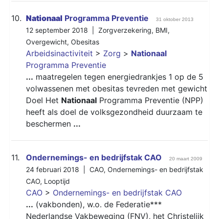
10.
Nationaal
Programma Preventie
31 oktober 2013
12 september 2018 |
Zorgverzekering
,
BMI
,
Overgewicht
,
Obesitas
Arbeidsinactiviteit
>
Zorg
>
Nationaal
Programma Preventie
...
maatregelen tegen energiedrankjes 1 op de 5
volwassenen met obesitas tevreden met gewicht
Doel Het
Nationaal
Programma Preventie (NPP)
heeft als doel de volksgezondheid duurzaam te
beschermen
...
11.
Ondernemings- en bedrijfstak CAO
20 maart 2009
24 februari 2018 |
CAO
,
Ondernemings- en bedrijfstak
CAO
,
Looptijd
CAO
>
Ondernemings- en bedrijfstak CAO
...
(vakbonden), w.o. de Federatie***
Nederlandse Vakbeweging (
FNV
), het Christelijk