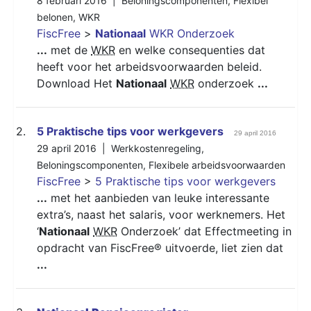
8 februari 2016 |
Beloningscomponenten
,
Flexibel
belonen
,
WKR
FiscFree
>
Nationaal
WKR Onderzoek
...
met de
WKR
en welke consequenties dat
heeft voor het arbeidsvoorwaarden beleid.
Download Het
Nationaal
WKR
onderzoek
...
2.
5 Praktische tips voor werkgevers
29 april 2016
29 april 2016 |
Werkkostenregeling
,
Beloningscomponenten
,
Flexibele arbeidsvoorwaarden
FiscFree
>
5 Praktische tips voor werkgevers
...
met het aanbieden van leuke interessante
extra’s, naast het salaris, voor werknemers. Het
‘
Nationaal
WKR
Onderzoek’ dat Effectmeeting in
opdracht van FiscFree® uitvoerde, liet zien dat
...