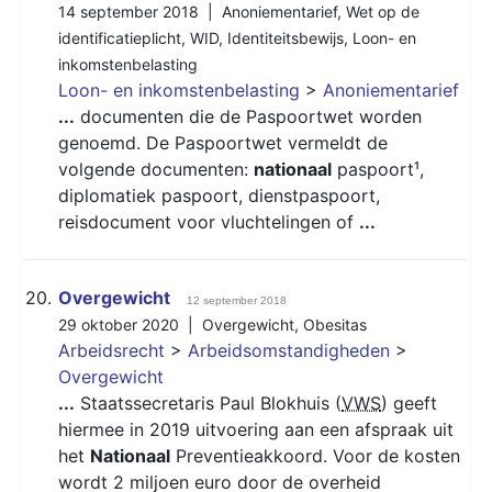
14 september 2018 |
Anoniementarief
,
Wet op de
identificatieplicht
,
WID
,
Identiteitsbewijs
,
Loon- en
inkomstenbelasting
Loon- en inkomstenbelasting
>
Anoniementarief
...
documenten die de Paspoortwet worden
genoemd. De Paspoortwet vermeldt de
volgende documenten:
nationaal
paspoort¹,
diplomatiek paspoort, dienstpaspoort,
reisdocument voor vluchtelingen of
...
20.
Overgewicht
12 september 2018
29 oktober 2020 |
Overgewicht
,
Obesitas
Arbeidsrecht
>
Arbeidsomstandigheden
>
Overgewicht
...
Staatssecretaris Paul Blokhuis (
VWS
) geeft
hiermee in 2019 uitvoering aan een afspraak uit
het
Nationaal
Preventieakkoord. Voor de kosten
wordt 2 miljoen euro door de overheid