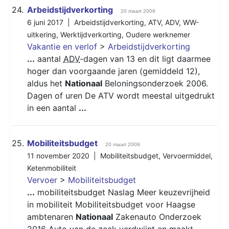
24.
Arbeidstijdverkorting
20 maart 2009
6 juni 2017 |
Arbeidstijdverkorting
,
ATV
,
ADV
,
WW-
uitkering
,
Werktijdverkorting
,
Oudere werknemer
Vakantie en verlof
>
Arbeidstijdverkorting
...
aantal
ADV
-dagen van 13 en dit ligt daarmee
hoger dan voorgaande jaren (gemiddeld 12),
aldus het
Nationaal
Beloningsonderzoek 2006.
Dagen of uren De ATV wordt meestal uitgedrukt
in een aantal
...
25.
Mobiliteitsbudget
20 maart 2009
11 november 2020 |
Mobiliteitsbudget
,
Vervoermiddel
,
Ketenmobiliteit
Vervoer
>
Mobiliteitsbudget
...
mobiliteitsbudget Naslag Meer keuzevrijheid
in mobiliteit Mobiliteitsbudget voor Haagse
ambtenaren
Nationaal
Zakenauto Onderzoek
2016 Auto van de zaak verdwijnt en maakt