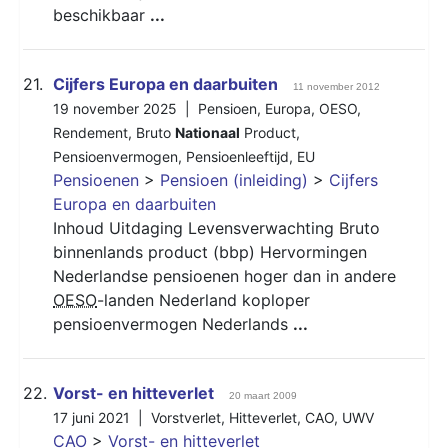
beschikbaar
...
21.
Cijfers Europa en daarbuiten
11 november 2012
19 november 2025 |
Pensioen
,
Europa
,
OESO
,
Rendement
,
Bruto
Nationaal
Product
,
Pensioenvermogen
,
Pensioenleeftijd
,
EU
Pensioenen
>
Pensioen (inleiding)
>
Cijfers
Europa en daarbuiten
Inhoud Uitdaging Levensverwachting Bruto
binnenlands product (bbp) Hervormingen
Nederlandse pensioenen hoger dan in andere
OESO
-landen Nederland koploper
pensioenvermogen Nederlands
...
22.
Vorst- en hitteverlet
20 maart 2009
17 juni 2021 |
Vorstverlet
,
Hitteverlet
,
CAO
,
UWV
CAO
>
Vorst- en hitteverlet