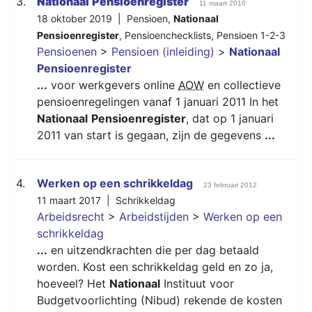
3.
Nationaal
Pensioenregister
11 maart 2010
18 oktober 2019 |
Pensioen
,
Nationaal
Pensioenregister
,
Pensioenchecklists
,
Pensioen 1-2-3
Pensioenen
>
Pensioen (inleiding)
>
Nationaal
Pensioenregister
...
voor werkgevers online
AOW
en collectieve
pensioenregelingen vanaf 1 januari 2011 In het
Nationaal
Pensioenregister
, dat op 1 januari
2011 van start is gegaan, zijn de gegevens
...
4.
Werken op een schrikkeldag
23 februari 2012
11 maart 2017 |
Schrikkeldag
Arbeidsrecht
>
Arbeidstijden
>
Werken op een
schrikkeldag
...
en uitzendkrachten die per dag betaald
worden. Kost een schrikkeldag geld en zo ja,
hoeveel? Het
Nationaal
Instituut voor
Budgetvoorlichting (Nibud) rekende de kosten