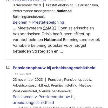
3 december 2018 |
Prestatiebeloning
,
Salarisschalen
,
Performance management
,
Nationaal
Beloningsonderzoek
Belonen
>
Prestatiebeloning
...
Meetsysteem
SMART
Open salarisschalen
Vakbondseisen Crisis heeft geen effect op
variabel belonen
Nationaal
Beloningsonderzoek
Variabele beloning populair voor hoogst
betaalden Strategisch en
...
14.
Pensioenopbouw bij arbeidsongeschiktheid
20 maart 2009
23 november 2023 |
Pensioen
,
Pensioenopbouw
,
Arbeidsongeschiktheid
,
Premievrijstelling
,
Nieuwe
Pensioenstelsel
,
Nieuwe pensioenwet
Pensioenen
>
Pensioenopbouw bij
arbeidsongeschiktheid