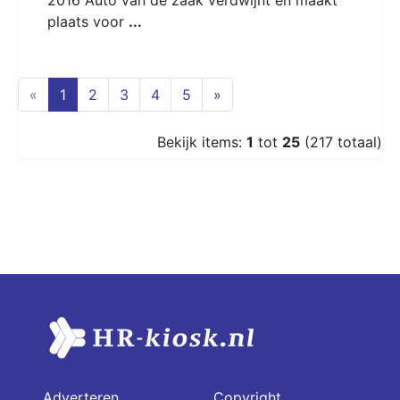
plaats voor
...
(current)
«
1
2
3
4
5
»
Bekijk items:
1
tot
25
(217 totaal)
Adverteren
Copyright