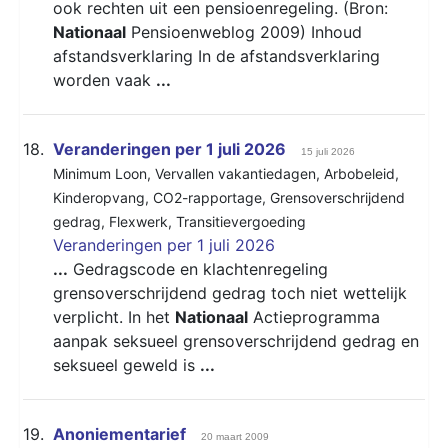
ook rechten uit een pensioenregeling. (Bron:
Nationaal
Pensioenweblog 2009) Inhoud
afstandsverklaring In de afstandsverklaring
worden vaak
...
18.
Veranderingen per 1 juli 2026
15 juli 2026
Minimum Loon
,
Vervallen vakantiedagen
,
Arbobeleid
,
Kinderopvang
,
CO2-rapportage
,
Grensoverschrijdend
gedrag
,
Flexwerk
,
Transitievergoeding
Veranderingen per 1 juli 2026
...
Gedragscode en klachtenregeling
grensoverschrijdend gedrag toch niet wettelijk
verplicht. In het
Nationaal
Actieprogramma
aanpak seksueel grensoverschrijdend gedrag en
seksueel geweld is
...
19.
Anoniementarief
20 maart 2009