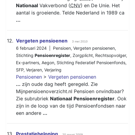
Nationaal
Vakverbond (
CNV
) en De Unie. Het
aantal is groeiende. Telde Nederland in 1989 ca
...
12.
Vergeten pensioenen
3 mei 2010
6 februari 2024 |
Pensioen
,
Vergeten pensioenen
,
Stichting
Pensioenregister
,
Zorgplicht
,
Rechtsopvolger
,
Ex-partners
,
Aegon
,
Stichting Federatief Pensioenfonds
,
SFP
,
Verjaren
,
Verjaring
Pensioenen
>
Vergeten pensioenen
...
zijn oude dag heeft geregeld. Zie
Mijnpensioenoverzicht.nl Pensioen onvindbaar?
Zie subrubriek
Nationaal
Pensioenregister
. Ook
zijn in de loop van de tijd Pensioenfondsen naar
een andere
...
13.
Prestatiebeloning
20 maart 2009