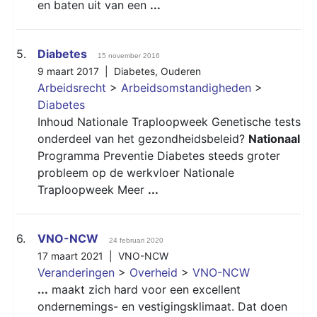
en baten uit van een
...
5.
Diabetes
15 november 2016
9 maart 2017 |
Diabetes
,
Ouderen
Arbeidsrecht
>
Arbeidsomstandigheden
>
Diabetes
Inhoud Nationale Traploopweek Genetische tests
onderdeel van het gezondheidsbeleid?
Nationaal
Programma Preventie Diabetes steeds groter
probleem op de werkvloer Nationale
Traploopweek Meer
...
6.
VNO-NCW
24 februari 2020
17 maart 2021 |
VNO-NCW
Veranderingen
>
Overheid
>
VNO-NCW
...
maakt zich hard voor een excellent
ondernemings- en vestigingsklimaat. Dat doen