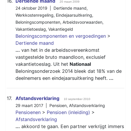
16.
Dertiende maand
20 maart 2009
24 oktober 2019 |
Dertiende maand
,
Werkkostenregeling
,
Eindejaarsuitkering
,
Beloningscomponenten
,
Arbeidsvoorwaarden
,
Vakantietoeslag
,
Vakantiegeld
Beloningscomponenten en vergoedingen
>
Dertiende maand
...
van het in de arbeidsovereenkomst
vastgestelde bruto maandloon, exclusief
vakantietoeslag. Uit het
Nationaal
Beloningsonderzoek 2014 bleek dat 18% van de
deelnemers een eindejaarsuitkering heeft.
...
17.
Afstandsverklaring
10 september 2010
29 maart 2017 |
Pensioen
,
Afstandsverklaring
Pensioenen
>
Pensioen (inleiding)
>
Afstandsverklaring
...
akkoord te gaan. Een partner verkrijgt immers