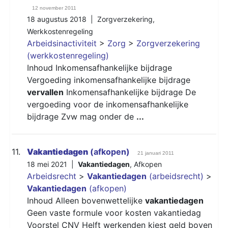
12 november 2011
18 augustus 2018 |
Zorgverzekering
,
Werkkostenregeling
Arbeidsinactiviteit
>
Zorg
>
Zorgverzekering
(werkkostenregeling)
Inhoud Inkomensafhankelijke bijdrage
Vergoeding inkomensafhankelijke bijdrage
vervallen
Inkomensafhankelijke bijdrage De
vergoeding voor de inkomensafhankelijke
bijdrage Zvw mag onder de
...
11.
Vakantiedagen
(afkopen)
21 januari 2011
18 mei 2021 |
Vakantiedagen
,
Afkopen
Arbeidsrecht
>
Vakantiedagen
(arbeidsrecht)
>
Vakantiedagen
(afkopen)
Inhoud Alleen bovenwettelijke
vakantiedagen
Geen vaste formule voor kosten vakantiedag
Voorstel
CNV
Helft werkenden kiest geld boven