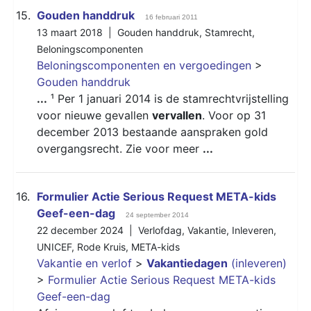
15.
Gouden handdruk
16 februari 2011
13 maart 2018 |
Gouden handdruk
,
Stamrecht
,
Beloningscomponenten
Beloningscomponenten en vergoedingen
>
Gouden handdruk
...
¹ Per 1 januari 2014 is de stamrechtvrijstelling
voor nieuwe gevallen
vervallen
. Voor op 31
december 2013 bestaande aanspraken gold
overgangsrecht. Zie voor meer
...
16.
Formulier Actie Serious Request META-kids
Geef-een-dag
24 september 2014
22 december 2024 |
Verlofdag
,
Vakantie
,
Inleveren
,
UNICEF
,
Rode Kruis
,
META-kids
Vakantie en verlof
>
Vakantiedagen
(inleveren)
>
Formulier Actie Serious Request META-kids
Geef-een-dag