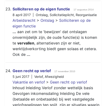
23.
Solliciteren op de eigen functie
17 augustus 2014
8 april 2017 |
Ontslag
,
Sollicitatieplicht
,
Reorganisatie
Arbeidsrecht
>
Ontslag
>
Solliciteren op de
eigen functie
...
aan zet om te 'bewijzen' dat ontslagen
onvermijdelijk zijn, de oude functie(s) is komen
te
vervallen
, alternatieven zijn er niet,
werktijdverkorting biedt geen solaas et cetera.
Ook de
...
24.
Geen recht op verlof
17 november 2010
5 juni 2017 |
Verlof
,
Afwezigheid
Vakantie en verlof
>
Geen recht op verlof
Inhoud Inleiding Verlof zonder wettelijk basis
Gevolgen inkomensdaling Inleiding De vele
(betaalde en onbetaalde) bij wet vastgelegde
verlofregelingen ten spijt, zijn er situaties waarin