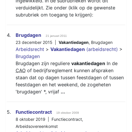
ingewikkeld. In de subrubrieken wordt dit
verduidelijkt. Zie onder (klik op de gewenste
subrubriek om toegang te krijgen):
4.
Brugdagen
21 januari 2011
23 december 2015 |
Vakantiedagen
,
Brugdagen
Arbeidsrecht
>
Vakantiedagen
(arbeidsrecht)
>
Brugdagen
Brugdagen zijn reguliere
vakantiedagen
In de
CAO
of bedrijfsreglement kunnen afspraken
staan dat op dagen tussen feestdagen of tussen
feestdagen en het weekend, de zogeheten
'brugdagen' *, vrijaf
...
5.
Functiecontract
19 oktober 2009
8 oktober 2019 |
Functiecontract
,
Arbeidsovereenkomst