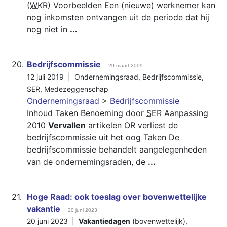
(
WKR
) Voorbeelden Een (nieuwe) werknemer kan
nog inkomsten ontvangen uit de periode dat hij
nog niet in
...
20.
Bedrijfscommissie
20 maart 2009
12 juli 2019 |
Ondernemingsraad
,
Bedrijfscommissie
,
SER
,
Medezeggenschap
Ondernemingsraad
>
Bedrijfscommissie
Inhoud Taken Benoeming door
SER
Aanpassing
2010
Vervallen
artikelen OR verliest de
bedrijfscommissie uit het oog Taken De
bedrijfscommissie behandelt aangelegenheden
van de ondernemingsraden, de
...
21.
Hoge Raad: ook toeslag over bovenwettelijke
vakantie
20 juni 2023
20 juni 2023 |
Vakantiedagen
(bovenwettelijk)
,