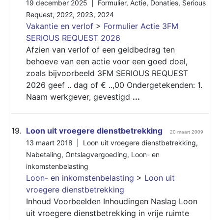
19 december 2025 |
Formulier
,
Actie
,
Donaties
,
Serious
Request
,
2022
,
2023
,
2024
Vakantie en verlof
>
Formulier Actie 3FM
SERIOUS REQUEST 2026
Afzien van verlof of een geldbedrag ten
behoeve van een actie voor een goed doel,
zoals bijvoorbeeld 3FM SERIOUS REQUEST
2026 geef .. dag of € ..,00 Ondergetekenden: 1.
Naam werkgever, gevestigd
...
19.
Loon uit vroegere dienstbetrekking
20 maart 2009
13 maart 2018 |
Loon uit vroegere dienstbetrekking
,
Nabetaling
,
Ontslagvergoeding
,
Loon- en
inkomstenbelasting
Loon- en inkomstenbelasting
>
Loon uit
vroegere dienstbetrekking
Inhoud Voorbeelden Inhoudingen Naslag Loon
uit vroegere dienstbetrekking in vrije ruimte