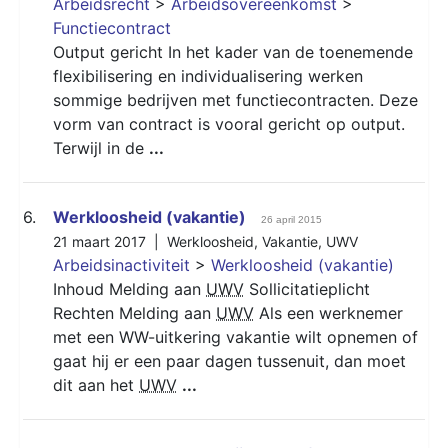
Arbeidsrecht
>
Arbeidsovereenkomst
>
Functiecontract
Output gericht In het kader van de toenemende
flexibilisering en individualisering werken
sommige bedrijven met functiecontracten. Deze
vorm van contract is vooral gericht op output.
Terwijl in de
...
6.
Werkloosheid (vakantie)
26 april 2015
21 maart 2017 |
Werkloosheid
,
Vakantie
,
UWV
Arbeidsinactiviteit
>
Werkloosheid (vakantie)
Inhoud Melding aan
UWV
Sollicitatieplicht
Rechten Melding aan
UWV
Als een werknemer
met een WW-uitkering vakantie wilt opnemen of
gaat hij er een paar dagen tussenuit, dan moet
dit aan het
UWV
...