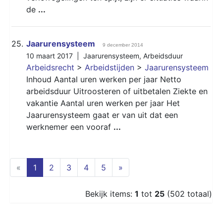
de
...
25.
Jaarurensysteem
9 december 2014
10 maart 2017 |
Jaarurensysteem
,
Arbeidsduur
Arbeidsrecht
>
Arbeidstijden
>
Jaarurensysteem
Inhoud Aantal uren werken per jaar Netto
arbeidsduur Uitroosteren of uitbetalen Ziekte en
vakantie Aantal uren werken per jaar Het
Jaarurensysteem gaat er van uit dat een
werknemer een vooraf
...
(current)
«
1
2
3
4
5
»
Bekijk items:
1
tot
25
(502 totaal)