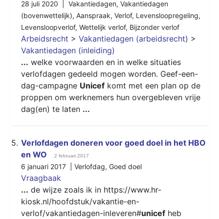
28 juli 2020 |
Vakantiedagen
,
Vakantiedagen
(bovenwettelijk)
,
Aanspraak
,
Verlof
,
Levensloopregeling
,
Levensloopverlof
,
Wettelijk verlof
,
Bijzonder verlof
Arbeidsrecht
>
Vakantiedagen (arbeidsrecht)
>
Vakantiedagen (inleiding)
...
welke voorwaarden en in welke situaties
verlofdagen gedeeld mogen worden. Geef-een-
dag-campagne
Unicef
komt met een plan op de
proppen om werknemers hun overgebleven vrije
dag(en) te laten
...
5.
Verlofdagen doneren voor goed doel in het HBO
en WO
2 februari 2017
6 januari 2017 |
Verlofdag
,
Goed doel
Vraagbaak
...
de wijze zoals ik in https://www.hr-
kiosk.nl/hoofdstuk/vakantie-en-
verlof/vakantiedagen-inleveren#
unicef
heb