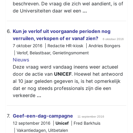
beschreven. De vraag die zich wel aandient, is of
de Universiteiten daar wel een
...
6.
Kun je verlof uit voorgaande perioden nog
verruilen, verkopen of er vanaf zien?
6 oktober 2016
7 oktober 2016 | Redactie HR-kiosk | Andries Bongers
|
Verlof
,
Belastbaar
,
Genietingsmoment
Nieuws
Deze vraag werd vandaag ineens weer actueel
door de actie van
UNICEF
. Hoewel het antwoord
al 10 jaar geleden gegeven is, is het opmerkelijk
dat er nog steeds professionals zijn die een
verkeerde
...
7.
Geef-een-dag-campagne
11 september 2016
12 september 2016 |
Unicef
| Fred Barkhuis
|
Vakantiedagen
,
Uitbetalen