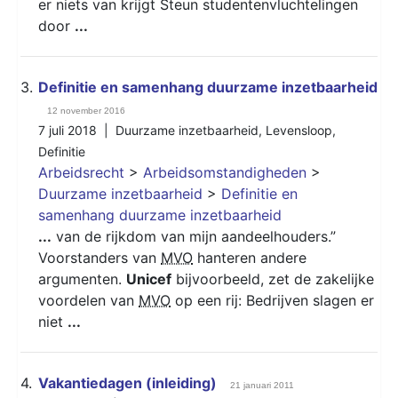
er niets van krijgt Steun studentenvluchtelingen
door
...
3.
Definitie en samenhang duurzame inzetbaarheid
12 november 2016
7 juli 2018 |
Duurzame inzetbaarheid
,
Levensloop
,
Definitie
Arbeidsrecht
>
Arbeidsomstandigheden
>
Duurzame inzetbaarheid
>
Definitie en
samenhang duurzame inzetbaarheid
...
van de rijkdom van mijn aandeelhouders.”
Voorstanders van
MVO
hanteren andere
argumenten.
Unicef
bijvoorbeeld, zet de zakelijke
voordelen van
MVO
op een rij: Bedrijven slagen er
niet
...
4.
Vakantiedagen (inleiding)
21 januari 2011