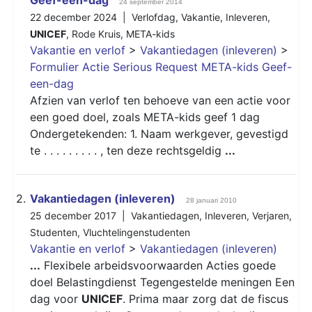
24 september 2014
22 december 2024 |
Verlofdag
,
Vakantie
,
Inleveren
,
UNICEF
,
Rode Kruis
,
META-kids
Vakantie en verlof
>
Vakantiedagen (inleveren)
>
Formulier Actie Serious Request META-kids Geef-
een-dag
Afzien van verlof ten behoeve van een actie voor
een goed doel, zoals META-kids geef 1 dag
Ondergetekenden: 1. Naam werkgever, gevestigd
te . . . . . . . . . , ten deze rechtsgeldig
...
2.
Vakantiedagen (inleveren)
28 januari 2010
25 december 2017 |
Vakantiedagen
,
Inleveren
,
Verjaren
,
Studenten
,
Vluchtelingenstudenten
Vakantie en verlof
>
Vakantiedagen (inleveren)
...
Flexibele arbeidsvoorwaarden Acties goede
doel Belastingdienst Tegengestelde meningen Een
dag voor
UNICEF
. Prima maar zorg dat de fiscus