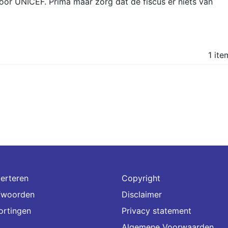
or UNICEF. Prima maar zorg dat de fiscus er niets van
1 ite
erteren
Copyright
fwoorden
Disclaimer
ortingen
Privacy statement
Algemene Voorwaarden