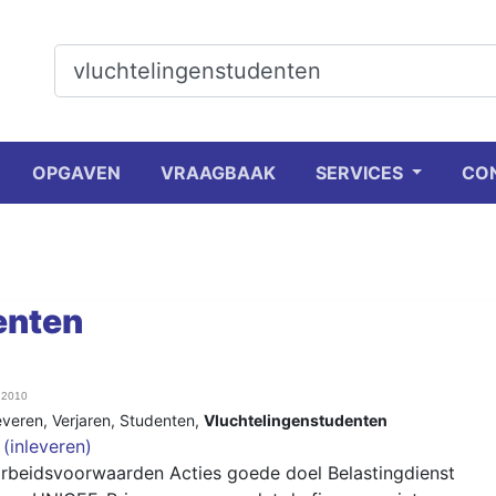
OPGAVEN
VRAAGBAAK
SERVICES
CO
enten
i 2010
everen
,
Verjaren
,
Studenten
,
Vluchtelingenstudenten
(inleveren)
arbeidsvoorwaarden Acties goede doel Belastingdienst