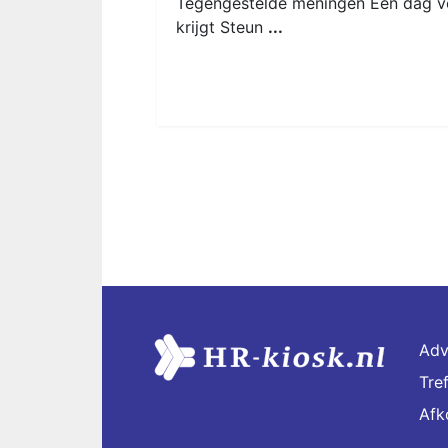
Tegengestelde meningen Een dag vo
krijgt Steun
...
Adv
Tre
Afk