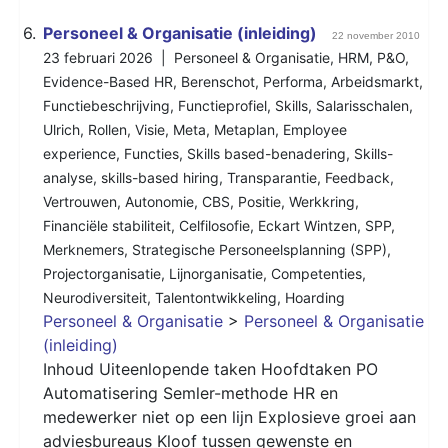
6.
Personeel & Organisatie (inleiding)
22 november 2010
23 februari 2026 |
Personeel & Organisatie
,
HRM
,
P&O
,
Evidence-Based HR
,
Berenschot
,
Performa
,
Arbeidsmarkt
,
Functiebeschrijving
,
Functieprofiel
,
Skills
,
Salarisschalen
,
Ulrich
,
Rollen
,
Visie
,
Meta
,
Metaplan
,
Employee
experience
,
Functies
,
Skills based-benadering
,
Skills-
analyse
,
skills-based hiring
,
Transparantie
,
Feedback
,
Vertrouwen
,
Autonomie
,
CBS
,
Positie
,
Werkkring
,
Financiële stabiliteit
,
Celfilosofie
,
Eckart Wintzen
,
SPP
,
Merknemers
,
Strategische Personeelsplanning (SPP)
,
Projectorganisatie
,
Lijnorganisatie
,
Competenties
,
Neurodiversiteit
,
Talentontwikkeling
,
Hoarding
Personeel & Organisatie
>
Personeel & Organisatie
(inleiding)
Inhoud Uiteenlopende taken Hoofdtaken PO
Automatisering Semler-methode HR en
medewerker niet op een lijn Explosieve groei aan
adviesbureaus Kloof tussen gewenste en