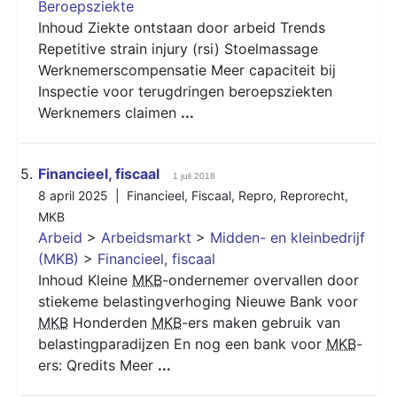
Beroepsziekte
Inhoud Ziekte ontstaan door arbeid Trends
Repetitive strain injury (rsi) Stoelmassage ​
Werknemerscompensatie Meer capaciteit bij
Inspectie voor terugdringen beroepsziekten
Werknemers claimen
...
5.
Financieel, fiscaal
1 juli 2018
8 april 2025 |
Financieel
,
Fiscaal
,
Repro
,
Reprorecht
,
MKB
Arbeid
>
Arbeidsmarkt
>
Midden- en kleinbedrijf
(MKB)
>
Financieel, fiscaal
Inhoud Kleine
MKB
-ondernemer overvallen door
stiekeme belastingverhoging Nieuwe Bank voor
MKB
Honderden
MKB
-ers maken gebruik van
belastingparadijzen En nog een bank voor
MKB
-
ers: Qredits Meer
...