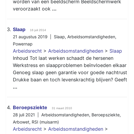
worden van een beeldscherm Beeldschermwerk
veroorzaakt ook
...
3.
Slaap
16 juli 2014
21 augustus 2019 |
Slaap
,
Arbeidsomstandigheden
,
Powernap
Arbeidsrecht
>
Arbeidsomstandigheden
>
Slaap
Inhoud Tot laat werken schaadt de hersenen
Werkstress en slaapproblemen beïnvloeden elkaar
Genoeg slaap geen garantie voor goede nachtrust
Drukke baan en toch levenskrachtig blijven? Geeft
...
4.
Beroepsziekte
31 maart 2010
28 juli 2021 |
Arbeidsomstandigheden
,
Beroepsziekte
,
Arbowet
,
RSI (muisarm)
Arbeidsrecht
>
Arbeidsomstandigheden
>