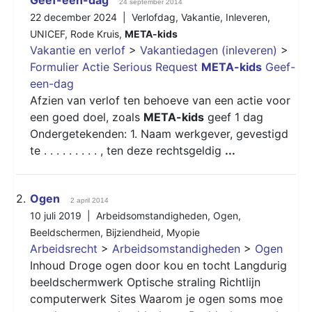
24 september 2014
22 december 2024 |
Verlofdag
,
Vakantie
,
Inleveren
,
UNICEF
,
Rode Kruis
,
META-kids
Vakantie en verlof
>
Vakantiedagen (inleveren)
>
Formulier Actie Serious Request
META-kids
Geef-
een-dag
Afzien van verlof ten behoeve van een actie voor
een goed doel, zoals
META-kids
geef 1 dag
Ondergetekenden: 1. Naam werkgever, gevestigd
te . . . . . . . . . , ten deze rechtsgeldig
...
2.
Ogen
2 april 2014
10 juli 2019 |
Arbeidsomstandigheden
,
Ogen
,
Beeldschermen
,
Bijziendheid
,
Myopie
Arbeidsrecht
>
Arbeidsomstandigheden
>
Ogen
Inhoud Droge ogen door kou en tocht Langdurig
beeldschermwerk Optische straling Richtlijn
computerwerk Sites Waarom je ogen soms moe