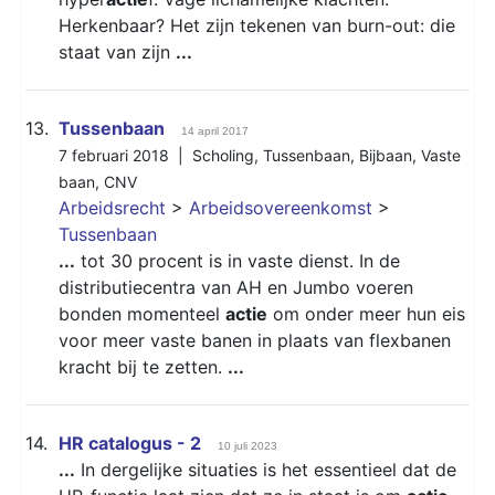
Herkenbaar? Het zijn tekenen van burn-out: die
staat van zijn
...
13.
Tussenbaan
14 april 2017
7 februari 2018 |
Scholing
,
Tussenbaan
,
Bijbaan
,
Vaste
baan
,
CNV
Arbeidsrecht
>
Arbeidsovereenkomst
>
Tussenbaan
...
tot 30 procent is in vaste dienst. In de
distributiecentra van AH en Jumbo voeren
bonden momenteel
actie
om onder meer hun eis
voor meer vaste banen in plaats van flexbanen
kracht bij te zetten.
...
14.
HR catalogus - 2
10 juli 2023
...
In dergelijke situaties is het essentieel dat de