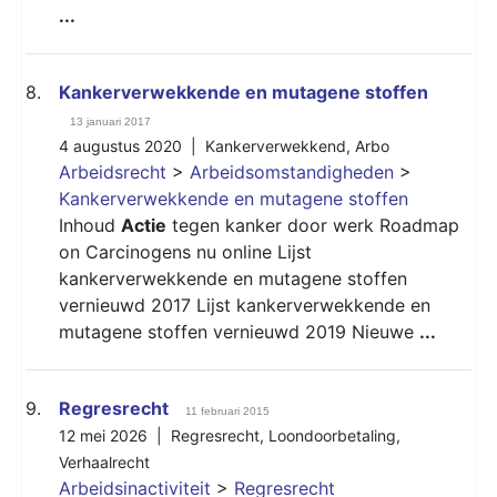
...
8.
Kankerverwekkende en mutagene stoffen
13 januari 2017
4 augustus 2020 |
Kankerverwekkend
,
Arbo
Arbeidsrecht
>
Arbeidsomstandigheden
>
Kankerverwekkende en mutagene stoffen
Inhoud
Actie
tegen kanker door werk Roadmap
on Carcinogens nu online Lijst
kankerverwekkende en mutagene stoffen
vernieuwd 2017 Lijst kankerverwekkende en
mutagene stoffen vernieuwd 2019 Nieuwe
...
9.
Regresrecht
11 februari 2015
12 mei 2026 |
Regresrecht
,
Loondoorbetaling
,
Verhaalrecht
Arbeidsinactiviteit
>
Regresrecht