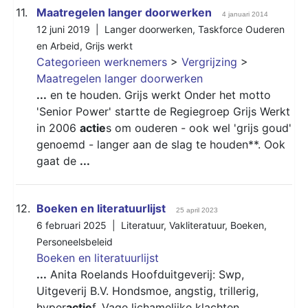
11.
Maatregelen langer doorwerken
4 januari 2014
12 juni 2019 |
Langer doorwerken
,
Taskforce Ouderen
en Arbeid
,
Grijs werkt
Categorieen werknemers
>
Vergrijzing
>
Maatregelen langer doorwerken
...
en te houden. Grijs werkt Onder het motto
'Senior Power' startte de Regiegroep Grijs Werkt
in 2006
actie
s om ouderen - ook wel 'grijs goud'
genoemd - langer aan de slag te houden**. Ook
gaat de
...
12.
Boeken en literatuurlijst
25 april 2023
6 februari 2025 |
Literatuur
,
Vakliteratuur
,
Boeken
,
Personeelsbeleid
Boeken en literatuurlijst
...
Anita Roelands Hoofduitgeverij: Swp,
Uitgeverij B.V. Hondsmoe, angstig, trillerig,
hyper
actie
f. Vage lichamelijke klachten.