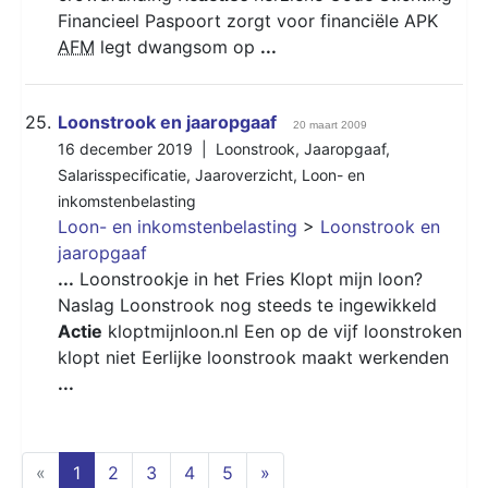
Financieel Paspoort zorgt voor financiële APK
AFM
legt dwangsom op
...
25.
Loonstrook en jaaropgaaf
20 maart 2009
16 december 2019 |
Loonstrook
,
Jaaropgaaf
,
Salarisspecificatie
,
Jaaroverzicht
,
Loon- en
inkomstenbelasting
Loon- en inkomstenbelasting
>
Loonstrook en
jaaropgaaf
...
Loonstrookje in het Fries Klopt mijn loon?
Naslag Loonstrook nog steeds te ingewikkeld
Actie
kloptmijnloon.nl Een op de vijf loonstroken
klopt niet Eerlijke loonstrook maakt werkenden
...
(current)
«
1
2
3
4
5
»