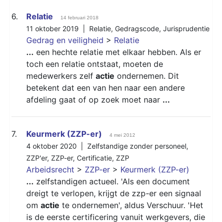
6.
Relatie
14 februari 2018
11 oktober 2019 |
Relatie
,
Gedragscode
,
Jurisprudentie
Gedrag en veiligheid
>
Relatie
...
een hechte relatie met elkaar hebben. Als er
toch een relatie ontstaat, moeten de
medewerkers zelf
actie
ondernemen. Dit
betekent dat een van hen naar een andere
afdeling gaat of op zoek moet naar
...
7.
Keurmerk (ZZP-er)
4 mei 2012
4 oktober 2020 |
Zelfstandige zonder personeel
,
ZZP'er
,
ZZP-er
,
Certificatie
,
ZZP
Arbeidsrecht
>
ZZP-er
>
Keurmerk (ZZP-er)
...
zelfstandigen actueel. 'Als een document
dreigt te verlopen, krijgt de zzp-er een signaal
om
actie
te ondernemen', aldus Verschuur. 'Het
is de eerste certificering vanuit werkgevers, die