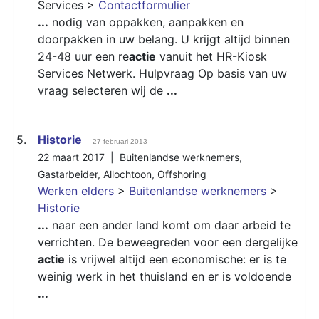
Services >
Contactformulier
...
nodig van oppakken, aanpakken en
doorpakken in uw belang. U krijgt altijd binnen
24-48 uur een re
actie
vanuit het HR-Kiosk
Services Netwerk. Hulpvraag Op basis van uw
vraag selecteren wij de
...
5.
Historie
27 februari 2013
22 maart 2017 |
Buitenlandse werknemers
,
Gastarbeider
,
Allochtoon
,
Offshoring
Werken elders
>
Buitenlandse werknemers
>
Historie
...
naar een ander land komt om daar arbeid te
verrichten. De beweegreden voor een dergelijke
actie
is vrijwel altijd een economische: er is te
weinig werk in het thuisland en er is voldoende
...