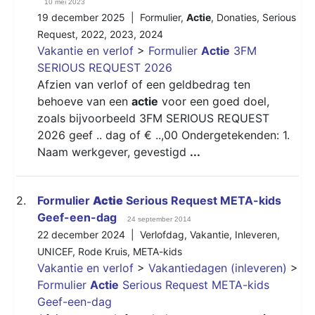
10 mei 2023
19 december 2025 |
Formulier
,
Actie
,
Donaties
,
Serious
Request
,
2022
,
2023
,
2024
Vakantie en verlof
>
Formulier
Actie
3FM
SERIOUS REQUEST 2026
Afzien van verlof of een geldbedrag ten
behoeve van een
actie
voor een goed doel,
zoals bijvoorbeeld 3FM SERIOUS REQUEST
2026 geef .. dag of € ..,00 Ondergetekenden: 1.
Naam werkgever, gevestigd
...
2.
Formulier
Actie
Serious Request META-kids
Geef-een-dag
24 september 2014
22 december 2024 |
Verlofdag
,
Vakantie
,
Inleveren
,
UNICEF
,
Rode Kruis
,
META-kids
Vakantie en verlof
>
Vakantiedagen (inleveren)
>
Formulier
Actie
Serious Request META-kids
Geef-een-dag