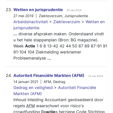
23.
Wetten en jurisprudentie
26 mei 2019
27 mei 2019 |
Ziekteverzuim
,
Jurisprudentie
Arbeidsinactiviteit
>
Ziekteverzuim
>
Wetten en
jurisprudentie
...
diverse afspraken maken. Onderstaand vindt
u het hele stappenplan (Bron: BG magazine).
Week
Actie
1 6 8 13-42 42 44 50 87 89 87-91 91
91-104 104 Ziekmelding werknemer
Probleemanalyse
...
24.
Autoriteit Financiële Markten (AFM)
22 mei 2019
14 januari 2021 |
AFM
,
Gedrag
Gedrag en veiligheid
>
Autoriteit Financiële
Markten (AFM)
Inhoud Inleiding Accountant geobsedeerd door
regels
AFM
waarschuwt voor risico's
crowdfunding Re
actie
s herziene Code Stichting