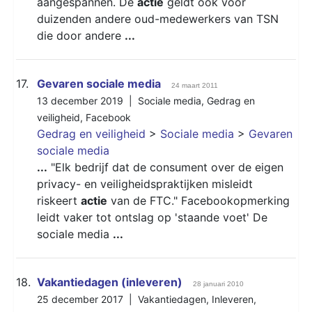
aangespannen. De
actie
geldt ook voor
duizenden andere oud-medewerkers van TSN
die door andere
...
17.
Gevaren sociale media
24 maart 2011
13 december 2019 |
Sociale media
,
Gedrag en
veiligheid
,
Facebook
Gedrag en veiligheid
>
Sociale media
>
Gevaren
sociale media
...
"Elk bedrijf dat de consument over de eigen
privacy- en veiligheidspraktijken misleidt
riskeert
actie
van de FTC." Facebookopmerking
leidt vaker tot ontslag op 'staande voet' De
sociale media
...
18.
Vakantiedagen (inleveren)
28 januari 2010
25 december 2017 |
Vakantiedagen
,
Inleveren
,