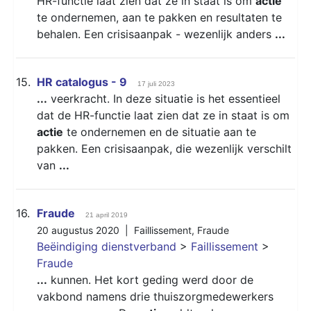
HR-functie laat zien dat ze in staat is om
actie
te ondernemen, aan te pakken en resultaten te
behalen. Een crisisaanpak - wezenlijk anders
...
15.
HR catalogus - 9
17 juli 2023
...
veerkracht. In deze situatie is het essentieel
dat de HR-functie laat zien dat ze in staat is om
actie
te ondernemen en de situatie aan te
pakken. Een crisisaanpak, die wezenlijk verschilt
van
...
16.
Fraude
21 april 2019
20 augustus 2020 |
Faillissement
,
Fraude
Beëindiging dienstverband
>
Faillissement
>
Fraude
...
kunnen. Het kort geding werd door de
vakbond namens drie thuiszorgmedewerkers