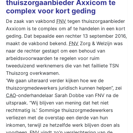
thuiszorgaanbieder Axxicom te
complex voor kort geding
De zaak van vakbond
FNV
tegen thuiszorgaanbieder
Axxicom is te complex om af te handelen in een kort
geding. Dat bepaalde een rechter 13 september 2016,
maakt de vakbond bekend.
FNV
Zorg & Welzijn was
naar de rechter gestapt om een behoud van
arbeidsvoorwaarden te regelen voor ruim
tweeduizend werknemers die van het failliete TSN
Thuiszorg overkwamen.
'We gaan uiteraard verder kijken hoe we de
thuiszorgmedewerkers juridisch kunnen helpen”, zei
CAO
-onderhandelaar Sarah Dobbe van FNV na de
uitspraak. “Wij blijven van mening dat het niet
rechtmatig is.' Sommige thuiszorgmedewerkers
verliezen met de overstap een derde van hun
inkomen, terwijl ze hetzelfde werk blijven doen als
voorheen. FNV vindt zo’n verslechtering van de