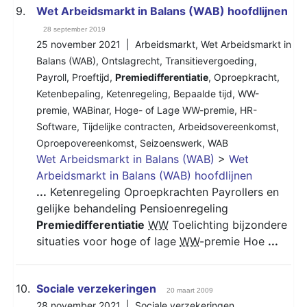
9.
Wet Arbeidsmarkt in Balans (WAB) hoofdlijnen
28 september 2019
25 november 2021 |
Arbeidsmarkt
,
Wet Arbeidsmarkt in
Balans (WAB)
,
Ontslagrecht
,
Transitievergoeding
,
Payroll
,
Proeftijd
,
Premiedifferentiatie
,
Oproepkracht
,
Ketenbepaling
,
Ketenregeling
,
Bepaalde tijd
,
WW-
premie
,
WABinar
,
Hoge- of Lage WW-premie
,
HR-
Software
,
Tijdelijke contracten
,
Arbeidsovereenkomst
,
Oproepovereenkomst
,
Seizoenswerk
,
WAB
Wet Arbeidsmarkt in Balans (WAB)
>
Wet
Arbeidsmarkt in Balans (WAB) hoofdlijnen
...
Ketenregeling Oproepkrachten Payrollers en
gelijke behandeling Pensioenregeling
Premiedifferentiatie
WW
Toelichting bijzondere
situaties voor hoge of lage
WW
-premie Hoe
...
10.
Sociale verzekeringen
20 maart 2009
28 november 2021 |
Sociale verzekeringen
,