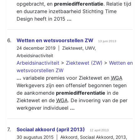
opgebracht, en
premiedifferentiatie
. Relatie tijd
en duurzame inzetbaarheid Stichting Time
Design heeft in 2015
...
6.
Wetten en wetsvoorstellen ZW
13 juni 2013
24 december 2019 |
Ziektewet
,
UWV
,
Arbeidsinactiviteit
Arbeidsinactiviteit
>
Ziektewet (ZW)
>
Wetten en
wetsvoorstellen ZW
...
variabele premies voor Ziektewet en
WGA
Werkgevers zijn een offensief begonnen tegen
de aankomende
premiedifferentiatie
in de
Ziektewet en de
WGA
. De invoering van de per
werkgever individueel
...
7.
Sociaal akkoord (april 2013)
12 april 2013
30 augustus 2015 |
Akkoord
,
Sociaal Akkoord
,
2013
,