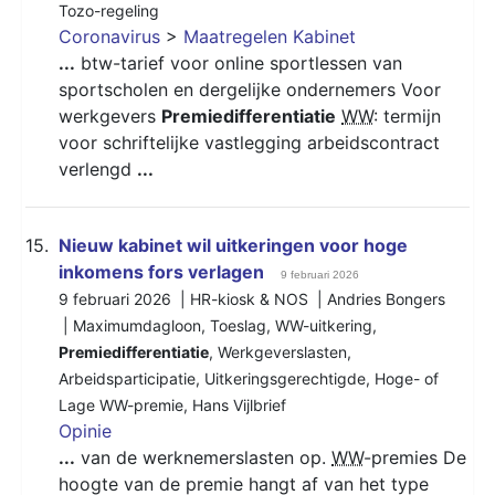
Tozo-regeling
Coronavirus
>
Maatregelen Kabinet
...
btw-tarief voor online sportlessen van
sportscholen en dergelijke ondernemers Voor
werkgevers
Premiedifferentiatie
WW
: termijn
voor schriftelijke vastlegging arbeidscontract
verlengd
...
15.
Nieuw kabinet wil uitkeringen voor hoge
inkomens fors verlagen
9 februari 2026
9 februari 2026 | HR-kiosk & NOS | Andries Bongers
|
Maximumdagloon
,
Toeslag
,
WW-uitkering
,
Premiedifferentiatie
,
Werkgeverslasten
,
Arbeidsparticipatie
,
Uitkeringsgerechtigde
,
Hoge- of
Lage WW-premie
,
Hans Vijlbrief
Opinie
...
van de werknemerslasten op.
WW
-premies De
hoogte van de premie hangt af van het type