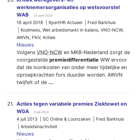
werknemersorganisaties op wetsvoorstel
WAB
15 april 2018
16 april 2018 | XpertHR Actueel | Fred Barkhuis
|
Koolmees
,
Wet arbeidsmarkt in balans
,
VNO-NCW
,
AWVN
,
FNV
,
Kritiek
Nieuws
Volgens
VNO-NCW
en MKB-Nederland zorgt de
voorgestelde
premiedifferentiatie
WW ervoor
dat de loonkosten van onder meer tijdelijke en
oproepkrachten fors duurder worden. AWVN
twijfelt of de
...
21.
Acties tegen variabele premies Ziektewet en
WGA
3 juli 2013
4 juli 2013 | SC Online & Loonzaken | Fred Barkhuis
|
Arbeidsinactiviteit
Nieuws