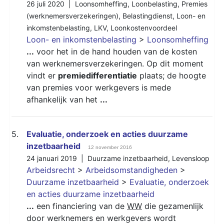
26 juli 2020 |
Loonsomheffing
,
Loonbelasting
,
Premies
(werknemersverzekeringen)
,
Belastingdienst
,
Loon- en
inkomstenbelasting
,
LKV
,
Loonkostenvoordeel
Loon- en inkomstenbelasting
>
Loonsomheffing
...
voor het in de hand houden van de kosten
van werknemersverzekeringen. Op dit moment
vindt er
premiedifferentiatie
plaats; de hoogte
van premies voor werkgevers is mede
afhankelijk van het
...
5.
Evaluatie, onderzoek en acties duurzame
inzetbaarheid
12 november 2016
24 januari 2019 |
Duurzame inzetbaarheid
,
Levensloop
Arbeidsrecht
>
Arbeidsomstandigheden
>
Duurzame inzetbaarheid
>
Evaluatie, onderzoek
en acties duurzame inzetbaarheid
...
een financiering van de
WW
die gezamenlijk
door werknemers en werkgevers wordt