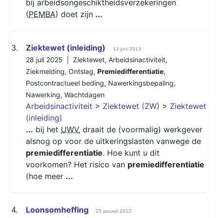
bij arbeidsongeschiktheidsverzekeringen
(
PEMBA
) doet zijn
...
3.
Ziektewet (inleiding)
13 juni 2013
28 juli 2025 |
Ziektewet
,
Arbeidsinactiviteit
,
Ziekmelding
,
Ontslag
,
Premiedifferentiatie
,
Postcontractueel beding
,
Nawerkingsbepaling
,
Nawerking
,
Wachtdagen
Arbeidsinactiviteit
>
Ziektewet (ZW)
>
Ziektewet
(inleiding)
...
bij het
UWV
, draait de (voormalig) werkgever
alsnog op voor de uitkeringslasten vanwege de
premiedifferentiatie
. Hoe kunt u dit
voorkomen? Het risico van
premiedifferentiatie
(hoe meer
...
4.
Loonsomheffing
25 januari 2012