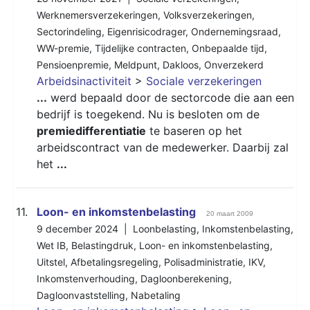
Werknemersverzekeringen
,
Volksverzekeringen
,
Sectorindeling
,
Eigenrisicodrager
,
Ondernemingsraad
,
WW-premie
,
Tijdelijke contracten
,
Onbepaalde tijd
,
Pensioenpremie
,
Meldpunt
,
Dakloos
,
Onverzekerd
Arbeidsinactiviteit
>
Sociale verzekeringen
...
werd bepaald door de sectorcode die aan een
bedrijf is toegekend. Nu is besloten om de
premiedifferentiatie
te baseren op het
arbeidscontract van de medewerker. Daarbij zal
het
...
11.
Loon- en inkomstenbelasting
20 maart 2009
9 december 2024 |
Loonbelasting
,
Inkomstenbelasting
,
Wet IB
,
Belastingdruk
,
Loon- en inkomstenbelasting
,
Uitstel
,
Afbetalingsregeling
,
Polisadministratie
,
IKV
,
Inkomstenverhouding
,
Dagloonberekening
,
Dagloonvaststelling
,
Nabetaling