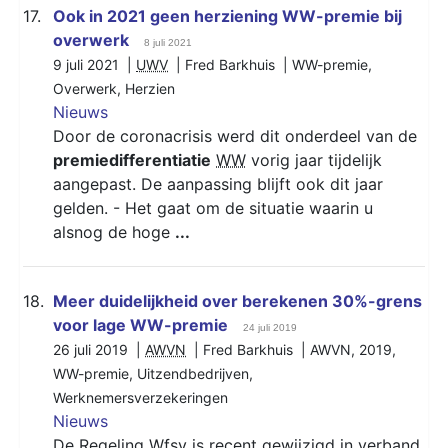
17.
Ook in 2021 geen herziening WW-premie bij
overwerk
8 juli 2021
9 juli 2021 |
UWV
| Fred Barkhuis |
WW-premie
,
Overwerk
,
Herzien
Nieuws
Door de coronacrisis werd dit onderdeel van de
premiedifferentiatie
WW
vorig jaar tijdelijk
aangepast. De aanpassing blijft ook dit jaar
gelden. - Het gaat om de situatie waarin u
alsnog de hoge
...
18.
Meer duidelijkheid over berekenen 30%-grens
voor lage WW-premie
24 juli 2019
26 juli 2019 |
AWVN
| Fred Barkhuis |
AWVN
,
2019
,
WW-premie
,
Uitzendbedrijven
,
Werknemersverzekeringen
Nieuws
De Regeling Wfsv is recent gewijzigd in verband