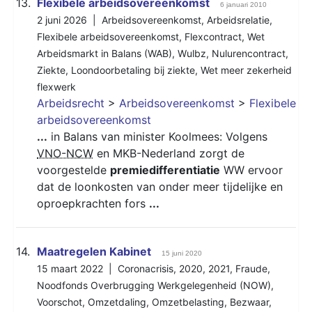
13.
Flexibele arbeidsovereenkomst
6 januari 2010
2 juni 2026 |
Arbeidsovereenkomst
,
Arbeidsrelatie
,
Flexibele arbeidsovereenkomst
,
Flexcontract
,
Wet
Arbeidsmarkt in Balans (WAB)
,
Wulbz
,
Nulurencontract
,
Ziekte
,
Loondoorbetaling bij ziekte
,
Wet meer zekerheid
flexwerk
Arbeidsrecht
>
Arbeidsovereenkomst
>
Flexibele
arbeidsovereenkomst
...
in Balans van minister Koolmees: Volgens
VNO-NCW
en MKB-Nederland zorgt de
voorgestelde
premiedifferentiatie
WW ervoor
dat de loonkosten van onder meer tijdelijke en
oproepkrachten fors
...
14.
Maatregelen Kabinet
15 juni 2020
15 maart 2022 |
Coronacrisis
,
2020
,
2021
,
Fraude
,
Noodfonds Overbrugging Werkgelegenheid (NOW)
,
Voorschot
,
Omzetdaling
,
Omzetbelasting
,
Bezwaar
,