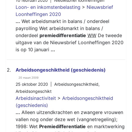
10 februari 2020 |
Nieuwsbrief loonheffingen
Loon- en inkomstenbelasting
>
Nieuwsbrief
Loonheffingen 2020
...
Wet arbeidsmarkt in balans / onderdeel
payrolling Wet arbeidsmarkt in balans /
onderdeel
premiedifferentiatie
WW
De tweede
uitgave van de Nieuwsbrief Loonheffingen 2020
is op 10 januari
...
2.
Arbeidsongeschiktheid (geschiedenis)
20 maart 2009
25 oktober 2020 |
Arbeidsongeschiktheid
,
Arbeidsongeschikt
Arbeidsinactiviteit
>
Arbeidsongeschiktheid
(geschiedenis)
...
Alleen uitzendkrachten en zwangere vrouwen
vallen nog onder deze wet (vangnetregeling);
1998: Wet
Premiedifferentiatie
en marktwerking