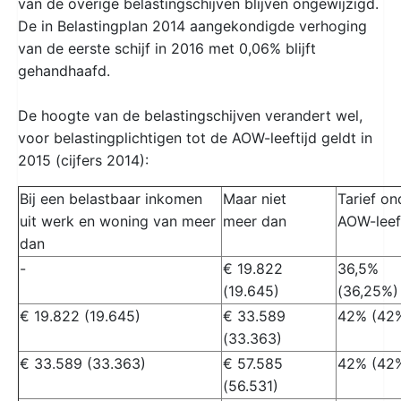
van de overige belastingschijven blijven ongewijzigd.
De in Belastingplan 2014 aangekondigde verhoging
van de eerste schijf in 2016 met 0,06% blijft
gehandhaafd.
De hoogte van de belastingschijven verandert wel,
voor belastingplichtigen tot de AOW-leeftijd geldt in
2015 (cijfers 2014):
Bij een belastbaar inkomen
Maar niet
Tarief on
uit werk en woning van meer
meer dan
AOW-leef
dan
-
€ 19.822
36,5%
(19.645)
(36,25%)
€ 19.822 (19.645)
€ 33.589
42% (42
(33.363)
€ 33.589 (33.363)
€ 57.585
42% (42
(56.531)