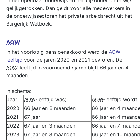
in het openbaar onderwijs en het bijzonder onderwijs
gelijkgetrokken. Dan geldt voor alle medewerkers in
de onderwijssectoren het private arbeidsrecht uit het
Burgerlijk Wetboek.
AOW
In het voorlopig pensioenakkoord werd de
AOW-
leeftijd
voor de jaren 2020 en 2021 bevroren. De
AOW
-leeftijd in voornoemde jaren blijft 66 jaar en 4
maanden.
In schema:
Jaar
AOW
-leeftijd was;
AOW
-leeftijd wordt
2020
66 jaar en 8 maanden
66 jaar en 4 maand
2021
67 jaar
66 jaar en 4 maand
2022
67 jaar en 3 maanden
66 jaar en 7 maand
2023
67 jaar en 3 maanden
66 jaar en 10 maan