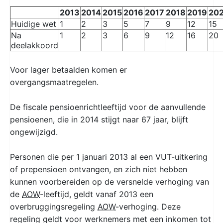
2013
2014
2015
2016
2017
2018
2019
20
Huidige wet
1
2
3
5
7
9
12
15
Na
1
2
3
6
9
12
16
20
deelakkoord
Voor lager betaalden komen er
overgangsmaatregelen.
De fiscale pensioenrichtleeftijd voor de aanvullende
pensioenen, die in 2014 stijgt naar 67 jaar, blijft
ongewijzigd.
Personen die per 1 januari 2013 al een VUT-uitkering
of prepensioen ontvangen, en zich niet hebben
kunnen voorbereiden op de versnelde verhoging van
de
AOW
-leeftijd, geldt vanaf 2013 een
overbruggingsregeling
AOW
-verhoging. Deze
regeling geldt voor werknemers met een inkomen tot