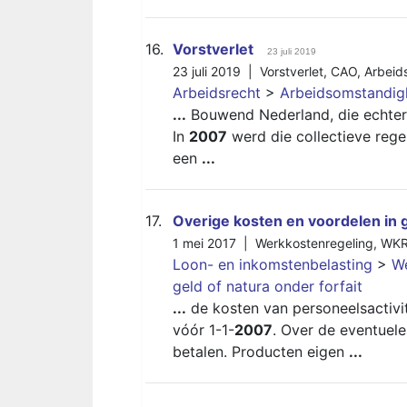
16.
Vorstverlet
23 juli 2019
23 juli 2019 |
Vorstverlet
,
CAO
,
Arbeid
Arbeidsrecht
>
Arbeidsomstandi
...
Bouwend Nederland, die echter n
In
2007
werd die collectieve rege
een
...
17.
Overige kosten en voordelen in g
1 mei 2017 |
Werkkostenregeling
,
WK
Loon- en inkomstenbelasting
>
We
geld of natura onder forfait
...
de kosten van personeelsactiv
vóór 1-1-
2007
. Over de eventuel
betalen. Producten eigen
...