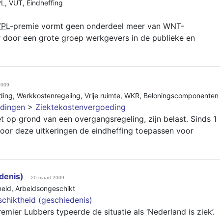
PL
,
VUT
,
Eindheffing
VPL
-premie vormt geen onderdeel meer van WNT-
r door een grote groep werkgevers in de publieke en
2009
ding
,
Werkkostenregeling
,
Vrije ruimte
,
WKR
,
Beloningscomponenten
dingen
>
Ziektekostenvergoeding
 op grond van een overgangsregeling, zijn belast. Sinds 1
or deze uitkeringen de eindheffing toepassen voor
denis)
20 maart 2009
heid
,
Arbeidsongeschikt
chiktheid (geschiedenis)
mier Lubbers typeerde de situatie als ‘Nederland is ziek’.