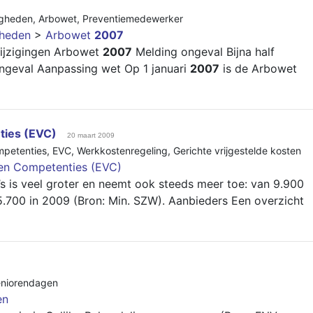
igheden
,
Arbowet
,
Preventiemedewerker
gheden
>
Arbowet
2007
ijzigingen Arbowet
2007
Melding ongeval Bijna half
ngeval Aanpassing wet Op 1 januari
2007
is de Arbowet
ties (EVC)
20 maart 2009
mpetenties
,
EVC
,
Werkkostenregeling
,
Gerichte vrijgestelde kosten
en Competenties (EVC)
’s is veel groter en neemt ook steeds meer toe: van 9.900
.700 in 2009 (Bron: Min. SZW). Aanbieders Een overzicht
niorendagen
en