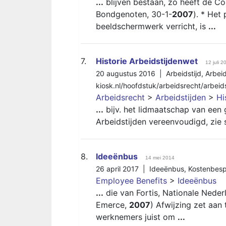
...
blijven bestaan, zo heeft de C
Bondgenoten, 30-1-
2007
). * Het
beeldschermwerk verricht, is
...
7.
Historie Arbeidstijdenwet
12 juli 2
20 augustus 2016 |
Arbeidstijd
,
Arbei
kiosk.nl/hoofdstuk/arbeidsrecht/arbeids
Arbeidsrecht
>
Arbeidstijden
>
Hi
...
bijv. het lidmaatschap van een 
Arbeidstijden vereenvoudigd, zie 
8.
Ideeënbus
14 mei 2014
26 april 2017 |
Ideeënbus
,
Kostenbesp
Employee Benefits
>
Ideeënbus
...
die van Fortis, Nationale Neder
Emerce,
2007
) Afwijzing zet aan
werknemers juist om
...