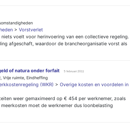
somstandigheden
gheden
>
Vorstverlet
iets voelt voor herinvoering van een collectieve regeling.
ling afgeschaft, waardoor de brancheorganisatie vorst als
eld of natura onder forfait
5 februari 2011
R
,
Vrije ruimte
,
Eindheffing
rkkostenregeling (WKR)
>
Overige kosten en voordelen in
iteiten weer gemaximeerd op € 454 per werknemer, zoals
e meerkosten moet de werknemer dus loonbelasting