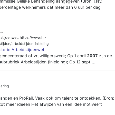
ommissie Gelijke Behandeling aangegeven (Bron:
FNV
 percentage werknemers dat meer dan 6 uur per dag
010
dstijdenwet
,
https://www.hr-
tijden/arbeidstijden-inleiding
storie Arbeidstijdenwet
gemeenteraad of vrijwilligerswerk; Op 1 april
2007
zijn de
subrubriek Arbeidstijden (inleiding); Op 12 sept
...
aring
landen en ProRail. Vaak ook om talent te ontdekken. (Bron:
 tot meer ideeën Het afwijzen van een idee motiveert