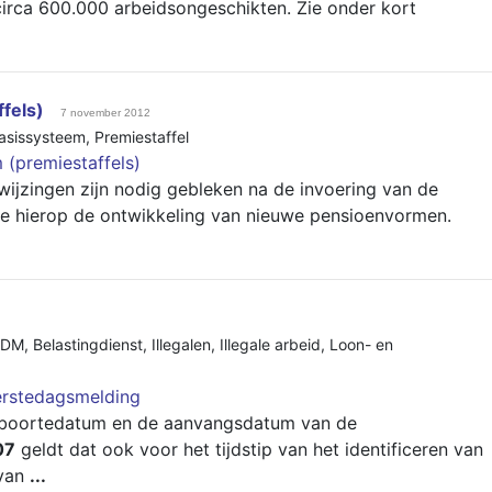
 circa 600.000 arbeidsongeschikten. Zie onder kort
fels)
7 november 2012
asissysteem
,
Premiestaffel
 (premiestaffels)
ijzingen zijn nodig gebleken na de invoering van de
ie hierop de ontwikkeling van nieuwe pensioenvormen.
EDM
,
Belastingdienst
,
Illegalen
,
Illegale arbeid
,
Loon- en
erstedagsmelding
eboortedatum en de aanvangsdatum van de
07
geldt dat ook voor het tijdstip van het identificeren van
 van
...