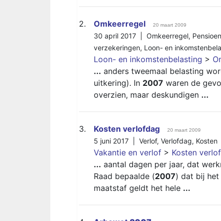
2.
Omkeerregel
20 maart 2009
30 april 2017 |
Omkeerregel
,
Pensioen
verzekeringen
,
Loon- en inkomstenbela
Loon- en inkomstenbelasting
>
O
...
anders tweemaal belasting word
uitkering). In
2007
waren de gevo
overzien, maar deskundigen
...
3.
Kosten verlofdag
20 maart 2009
5 juni 2017 |
Verlof
,
Verlofdag
,
Kosten
Vakantie en verlof
>
Kosten verlo
...
aantal dagen per jaar, dat wer
Raad bepaalde (
2007
) dat bij he
maatstaf geldt het hele
...