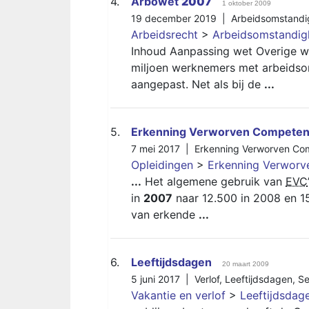
4.
Arbowet
2007
1 oktober 2009
19 december 2019 |
Arbeidsomstand
Arbeidsrecht
>
Arbeidsomstandi
Inhoud Aanpassing wet Overige w
miljoen werknemers met arbeidso
aangepast. Net als bij de
...
5.
Erkenning Verworven Competen
7 mei 2017 |
Erkenning Verworven Co
Opleidingen
>
Erkenning Verworv
...
Het algemene gebruik van
EVC
in
2007
naar 12.500 in 2008 en 15
van erkende
...
6.
Leeftijdsdagen
20 maart 2009
5 juni 2017 |
Verlof
,
Leeftijdsdagen
,
Se
Vakantie en verlof
>
Leeftijdsdag