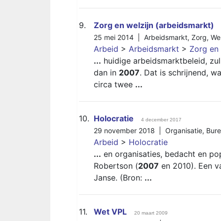
9.
Zorg en welzijn (arbeidsmarkt)
25 mei 2014 |
Arbeidsmarkt
,
Zorg
,
Wel
Arbeid
>
Arbeidsmarkt
>
Zorg en 
...
huidige arbeidsmarktbeleid, zul
dan in
2007
. Dat is schrijnend, 
circa twee
...
10.
Holocratie
4 december 2017
29 november 2018 |
Organisatie
,
Bure
Arbeid
>
Holocratie
...
en organisaties, bedacht en po
Robertson (
2007
en 2010). Een va
Janse. (Bron:
...
11.
Wet VPL
20 maart 2009