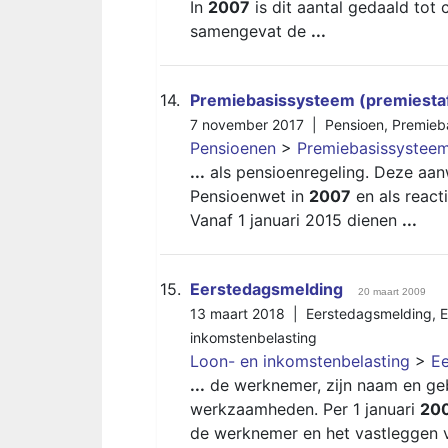
In
2007
is dit aantal gedaald tot
samengevat de
...
14.
Premiebasissysteem (premiestaf
7 november 2017 |
Pensioen
,
Premieb
Pensioenen
>
Premiebasissysteem
...
als pensioenregeling. Deze aanw
Pensioenwet in
2007
en als react
Vanaf 1 januari 2015 dienen
...
15.
Eerstedagsmelding
20 maart 2009
13 maart 2018 |
Eerstedagsmelding
,
inkomstenbelasting
Loon- en inkomstenbelasting
>
E
...
de werknemer, zijn naam en g
werkzaamheden. Per 1 januari
20
de werknemer en het vastleggen