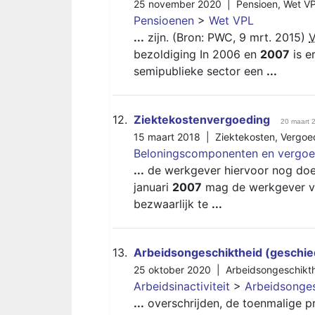
25 november 2020 |
Pensioen
,
Wet V
Pensioenen
>
Wet VPL
...
zijn. (Bron: PWC, 9 mrt. 2015)
bezoldiging In 2006 en
2007
is e
semipublieke sector een
...
12.
Ziektekostenvergoeding
20 maart 
15 maart 2018 |
Ziektekosten
,
Vergoe
Beloningscomponenten en vergoe
...
de werkgever hiervoor nog doet
januari
2007
mag de werkgever vo
bezwaarlijk te
...
13.
Arbeidsongeschiktheid (geschie
25 oktober 2020 |
Arbeidsongeschikt
Arbeidsinactiviteit
>
Arbeidsonges
...
overschrijden, de toenmalige pre