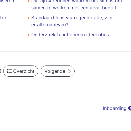
liseren
​​​​​​​Dit zijn 4 redenen waarom het slim is om
samen te werken met een afval bedrijf
tor
Standaard leaseauto geen optie, zijn
er alternatieven?
Onderzoek functioneren ideeënbus
Overzicht
Volgende
Inboarding