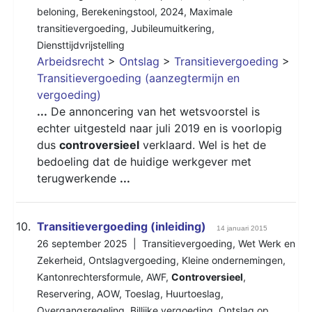
beloning
,
Berekeningstool
,
2024
,
Maximale
transitievergoeding
,
Jubileumuitkering
,
Diensttijdvrijstelling
Arbeidsrecht
>
Ontslag
>
Transitievergoeding
>
Transitievergoeding (aanzegtermijn en
vergoeding)
...
De annoncering van het wetsvoorstel is
echter uitgesteld naar juli 2019 en is voorlopig
dus
controversieel
verklaard. Wel is het de
bedoeling dat de huidige werkgever met
terugwerkende
...
10.
Transitievergoeding (inleiding)
14 januari 2015
26 september 2025 |
Transitievergoeding
,
Wet Werk en
Zekerheid
,
Ontslagvergoeding
,
Kleine ondernemingen
,
Kantonrechtersformule
,
AWF
,
Controversieel
,
Reservering
,
AOW
,
Toeslag
,
Huurtoeslag
,
Overgangsregeling
,
Billijke vergoeding
,
Ontslag op