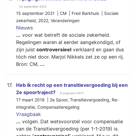
14 september 2021
15 september 2021 | CM | Fred Barkhuis |
Sociale
zekerheid
,
2022
,
Veranderingen
Nieuws
...
voor wat betreft de sociale zekerheid.
Regelingen waren al eerder aangekondigd, of
zijn juist
controversieel
verklaard en gaan dus
tóch niet door. Marjol Nikkels zet ze op een rij.
Bron: CM,
...
17.
Heb ik recht op een transitievergoeding bij een
2e spoortraject?
8 augustus 2017
17 maart 2018 |
2e Spoor
,
Transitievergoeding
,
Re-
integratie
,
Compensatieregeling
Vraagbaak
...
volgen. Dat wetsvoorstel voor compensatie
van de Transitievergoeding (per 1-1-2019) is
echter “
controversieel
” verklaard. M.a.w. dit