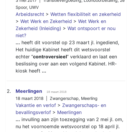
3 mei 2017 |
Transitievergoeding
,
Loondoorbetaling
,
2e
Spoor
,
UWV
Arbeidsrecht
>
Wetten flexibiliteit en zekerheid
>
Wet Werk en Zekerheid
>
Wet Werk en
Zekerheid (Inleiding)
>
Wat ontspoort er nou
niet?
...
heeft dit voorstel op 23 maart jl. ingediend,
Het huidige Kabinet heeft dit wetsvoorstel
echter “
controversieel
” verklaard en laat een
beslissing over aan een volgend Kabinet. HR-
kiosk heeft
...
2.
Meerlingen
18 maart 2018
18 maart 2018 |
Zwangerschap
,
Meerling
Vakantie en verlof
>
Zwangerschaps- en
bevallingsverlof
>
Meerlingen
...
invulling aan zijn toezegging van 2 mei jl. om,
nu het voornoemde wetsvoorstel op 18 april jl.