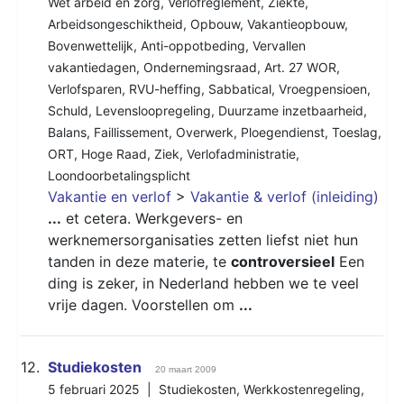
Wet arbeid en zorg
,
Verlofreglement
,
Ziekte
,
Arbeidsongeschiktheid
,
Opbouw
,
Vakantieopbouw
,
Bovenwettelijk
,
Anti-oppotbeding
,
Vervallen
vakantiedagen
,
Ondernemingsraad
,
Art. 27 WOR
,
Verlofsparen
,
RVU-heffing
,
Sabbatical
,
Vroegpensioen
,
Schuld
,
Levensloopregeling
,
Duurzame inzetbaarheid
,
Balans
,
Faillissement
,
Overwerk
,
Ploegendienst
,
Toeslag
,
ORT
,
Hoge Raad
,
Ziek
,
Verlofadministratie
,
Loondoorbetalingsplicht
Vakantie en verlof
>
Vakantie & verlof (inleiding)
...
et cetera. Werkgevers- en
werknemersorganisaties zetten liefst niet hun
tanden in deze materie, te
controversieel
Een
ding is zeker, in Nederland hebben we te veel
vrije dagen. Voorstellen om
...
12.
Studiekosten
20 maart 2009
5 februari 2025 |
Studiekosten
,
Werkkostenregeling
,