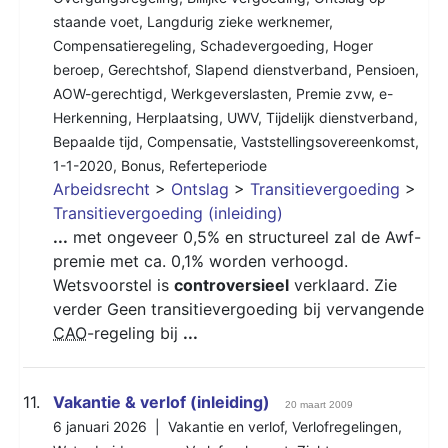
staande voet
,
Langdurig zieke werknemer
,
Compensatieregeling
,
Schadevergoeding
,
Hoger
beroep
,
Gerechtshof
,
Slapend dienstverband
,
Pensioen
,
AOW-gerechtigd
,
Werkgeverslasten
,
Premie zvw
,
e-
Herkenning
,
Herplaatsing
,
UWV
,
Tijdelijk dienstverband
,
Bepaalde tijd
,
Compensatie
,
Vaststellingsovereenkomst
,
1-1-2020
,
Bonus
,
Referteperiode
Arbeidsrecht
>
Ontslag
>
Transitievergoeding
>
Transitievergoeding (inleiding)
...
met ongeveer 0,5% en structureel zal de Awf-
premie met ca. 0,1% worden verhoogd.
Wetsvoorstel is
controversieel
verklaard. Zie
verder Geen transitievergoeding bij vervangende
CAO
-regeling bij
...
11.
Vakantie & verlof (inleiding)
20 maart 2009
6 januari 2026 |
Vakantie en verlof
,
Verlofregelingen
,