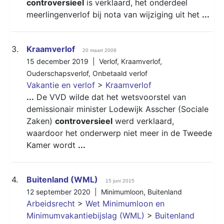
controversieel
is verklaard, het onderdeel
meerlingenverlof bij nota van wijziging uit het
...
3.
Kraamverlof
20 maart 2009
15 december 2019 |
Verlof
,
Kraamverlof
,
Ouderschapsverlof
,
Onbetaald verlof
Vakantie en verlof
>
Kraamverlof
...
De VVD wilde dat het wetsvoorstel van
demissionair minister Lodewijk Asscher (Sociale
Zaken)
controversieel
werd verklaard,
waardoor het onderwerp niet meer in de Tweede
Kamer wordt
...
4.
Buitenland (WML)
15 juni 2015
12 september 2020 |
Minimumloon
,
Buitenland
Arbeidsrecht
>
Wet Minimumloon en
Minimumvakantiebijslag (WML)
>
Buitenland