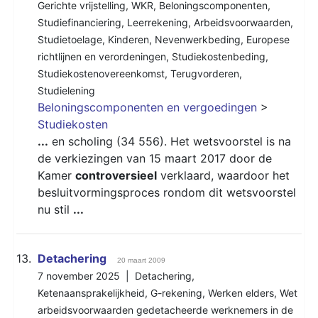
Gerichte vrijstelling
,
WKR
,
Beloningscomponenten
,
Studiefinanciering
,
Leerrekening
,
Arbeidsvoorwaarden
,
Studietoelage
,
Kinderen
,
Nevenwerkbeding
,
Europese
richtlijnen en verordeningen
,
Studiekostenbeding
,
Studiekostenovereenkomst
,
Terugvorderen
,
Studielening
Beloningscomponenten en vergoedingen
>
Studiekosten
...
en scholing (34 556). Het wetsvoorstel is na
de verkiezingen van 15 maart 2017 door de
Kamer
controversieel
verklaard, waardoor het
besluitvormingsproces rondom dit wetsvoorstel
nu stil
...
13.
Detachering
20 maart 2009
7 november 2025 |
Detachering
,
Ketenaansprakelijkheid
,
G-rekening
,
Werken elders
,
Wet
arbeidsvoorwaarden gedetacheerde werknemers in de