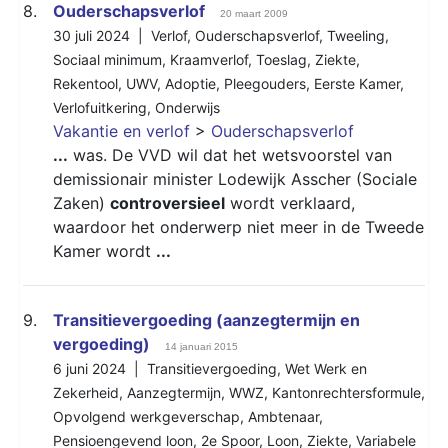
8.
Ouderschapsverlof
20 maart 2009
30 juli 2024 |
Verlof
,
Ouderschapsverlof
,
Tweeling
,
Sociaal minimum
,
Kraamverlof
,
Toeslag
,
Ziekte
,
Rekentool
,
UWV
,
Adoptie
,
Pleegouders
,
Eerste Kamer
,
Verlofuitkering
,
Onderwijs
Vakantie en verlof
>
Ouderschapsverlof
...
was. De VVD wil dat het wetsvoorstel van
demissionair minister Lodewijk Asscher (Sociale
Zaken)
controversieel
wordt verklaard,
waardoor het onderwerp niet meer in de Tweede
Kamer wordt
...
9.
Transitievergoeding (aanzegtermijn en
vergoeding)
14 januari 2015
6 juni 2024 |
Transitievergoeding
,
Wet Werk en
Zekerheid
,
Aanzegtermijn
,
WWZ
,
Kantonrechtersformule
,
Opvolgend werkgeverschap
,
Ambtenaar
,
Pensioengevend loon
,
2e Spoor
,
Loon
,
Ziekte
,
Variabele