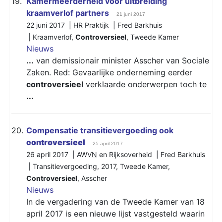
19.
Kamermeerderheid voor uitbreiding
kraamverlof partners
21 juni 2017
22 juni 2017 | HR Praktijk | Fred Barkhuis
|
Kraamverlof
,
Controversieel
,
Tweede Kamer
Nieuws
...
van demissionair minister Asscher van Sociale
Zaken. Red: Gevaarlijke onderneming eerder
controversieel
verklaarde onderwerpen toch te
...
20.
Compensatie transitievergoeding ook
controversieel
25 april 2017
26 april 2017 |
AWVN
en Rijksoverheid | Fred Barkhuis
|
Transitievergoeding
,
2017
,
Tweede Kamer
,
Controversieel
,
Asscher
Nieuws
In de vergadering van de Tweede Kamer van 18
april 2017 is een nieuwe lijst vastgesteld waarin