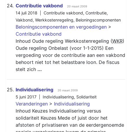
24.
Contributie vakbond
20 maart 2009
14 juli 2018 |
Contributie vakbond
,
Contributie
,
Vakbond
,
Werkkostenregeling
,
Beloningscomponenten
Beloningscomponenten en vergoedingen
>
Contributie vakbond
Inhoud Oude regeling Werkkostenregeling (
WKR
)
Oude regeling Onbelast (voor 1-1-2015) Een
vergoeding voor de contributie aan een vakbond
behoort niet tot het belastbare loon. De fiscus
stelt zich
...
25.
Individualisering
20 maart 2009
5 juni 2017 |
Individualisering
,
Solidariteit
Veranderingen
>
Individualisering
Inhoud Keuzes Individualisering versus
solidariteit Keuzes Mede of juist door het
afstoten of privatiseren van de eerdergenoemde
sociale verzekeringen kwam de primaire