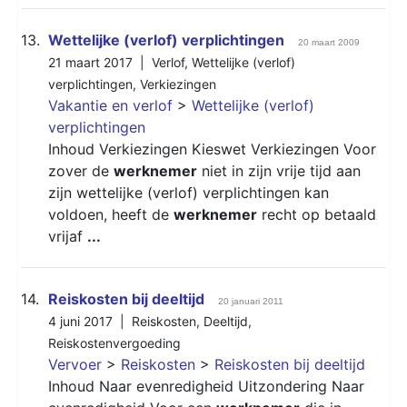
13.
Wettelijke (verlof) verplichtingen
20 maart 2009
21 maart 2017 |
Verlof
,
Wettelijke (verlof)
verplichtingen
,
Verkiezingen
Vakantie en verlof
>
Wettelijke (verlof)
verplichtingen
Inhoud Verkiezingen Kieswet Verkiezingen Voor
zover de
werknemer
niet in zijn vrije tijd aan
zijn wettelijke (verlof) verplichtingen kan
voldoen, heeft de
werknemer
recht op betaald
vrijaf
...
14.
Reiskosten bij deeltijd
20 januari 2011
4 juni 2017 |
Reiskosten
,
Deeltijd
,
Reiskostenvergoeding
Vervoer
>
Reiskosten
>
Reiskosten bij deeltijd
Inhoud Naar evenredigheid Uitzondering Naar