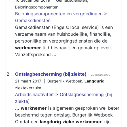
10 december 2019 |
Gemaksdiensten
,
Beloningscomponenten
Beloningscomponenten en vergoedingen
>
Gemaksdiensten
Gemaksdiensten (Engels: local service) is een
verzamelnaam van huishoudelijke, financiële,
persoonlijke en verzorgingsdiensten die de
werknemer
tijd bespaart en gemak oplevert.
Vanzelfsprekend
...
2.
Ontslagbescherming (bij ziekte)
20 maart 2009
21 maart 2017 |
Burgerlijk Wetboek
,
Langdurig
ziekteverzuim
Arbeidsinactiviteit
>
Ontslagbescherming (bij
ziekte)
...
werknemer
is algemeen gesproken wel beter
beschermd tegen ontslag. Burgerlijk Wetboek
Omdat een
langdurig
zieke
werknemer
zijn