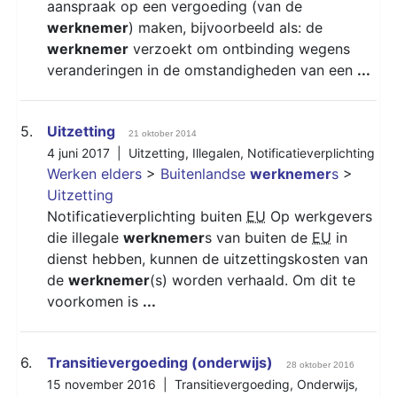
aanspraak op een vergoeding (van de
werknemer
) maken, bijvoorbeeld als: de
werknemer
verzoekt om ontbinding wegens
veranderingen in de omstandigheden van een
...
5.
Uitzetting
21 oktober 2014
4 juni 2017 |
Uitzetting
,
Illegalen
,
Notificatieverplichting
Werken elders
>
Buitenlandse
werknemer
s
>
Uitzetting
Notificatieverplichting buiten
EU
Op werkgevers
die illegale
werknemer
s van buiten de
EU
in
dienst hebben, kunnen de uitzettingskosten van
de
werknemer
(s) worden verhaald. Om dit te
voorkomen is
...
6.
Transitievergoeding (onderwijs)
28 oktober 2016
15 november 2016 |
Transitievergoeding
,
Onderwijs
,