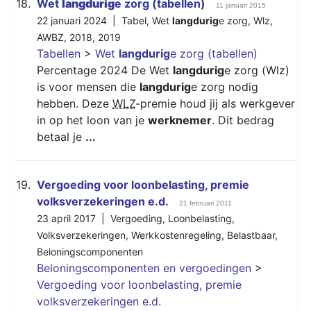
18.
Wet
langdurig
e zorg (tabellen)
11 januari 2015
22 januari 2024 |
Tabel
,
Wet
langdurig
e zorg
,
Wlz
,
AWBZ
,
2018
,
2019
Tabellen
>
Wet
langdurig
e zorg (tabellen)
Percentage 2024 De Wet
langdurig
e zorg (Wlz)
is voor mensen die
langdurig
e zorg nodig
hebben. Deze
WLZ
-premie houd jij als werkgever
in op het loon van je
werknemer
. Dit bedrag
betaal je
...
19.
Vergoeding voor loonbelasting, premie
volksverzekeringen e.d.
21 februari 2011
23 april 2017 |
Vergoeding
,
Loonbelasting
,
Volksverzekeringen
,
Werkkostenregeling
,
Belastbaar
,
Beloningscomponenten
Beloningscomponenten en vergoedingen
>
Vergoeding voor loonbelasting, premie
volksverzekeringen e.d.