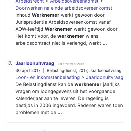
Arbeidsrecht
>
Arbeidsovereenkomst
>
Doorwerken na einde arbeidsovereenkomst
Inhoud
Werknemer
werkt gewoon door
Jurisprudentie Arbeidsovereenkomst vanaf
AOW
-leeftijd
Werknemer
werkt gewoon door
Het komt voor, de
werknemer
wiens
arbeidscontract niet is verlengd, werkt
...
17.
Jaarloonuitvraag
30 november 2016
30 april 2017 |
Belastingdienst
,
2017
,
Jaarloonuitvraag
Loon- en inkomstenbelasting
>
Jaarloonuitvraag
De Belastingdienst kan de
werknemer
jaarlijks
vragen om loongegevens uit het voorgaande
kalenderjaar aan te leveren. De regeling is
destijds in 2006 ingevoerd. Redenen waren toen
problemen met de
...