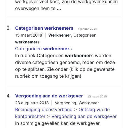
werkgever veel kost, zou de werkgever kunnen
overwegen hem te
...
3.
Categorieen
werknemer
s
4 januari 2014
15 maart 2018 |
Werknemer
,
Categorieen
werknemer
s
Categorieen
werknemer
s
In rubriek Categorieen
werknemer
s worden
diverse categorieen genoemd, reden om deze
op te splitsen. Zie onder (klik op de gewenste
rubriek om toegang te krijgen):
4.
Vergoeding aan de werkgever
13 maart 2010
23 augustus 2018 |
Vergoeding
,
Werkgever
Beëindiging dienstverband
>
Ontslag via de
kantonrechter
>
Vergoeding aan de werkgever
In sommige gevallen kan de werkgever