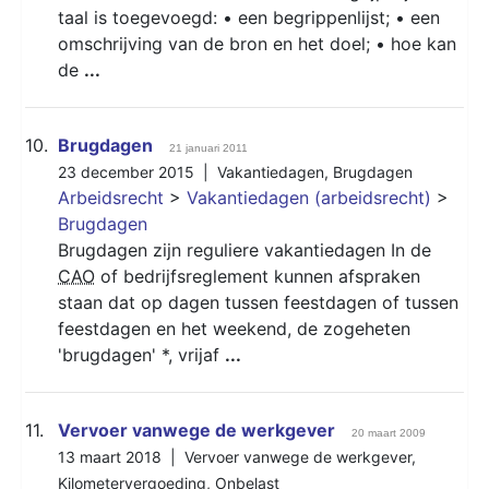
taal is toegevoegd: • een begrippenlijst; • een
omschrijving van de bron en het doel; • hoe kan
de
...
10.
Brugdagen
21 januari 2011
23 december 2015 |
Vakantiedagen
,
Brugdagen
Arbeidsrecht
>
Vakantiedagen (arbeidsrecht)
>
Brugdagen
Brugdagen zijn reguliere vakantiedagen In de
CAO
of bedrijfsreglement kunnen afspraken
staan dat op dagen tussen feestdagen of tussen
feestdagen en het weekend, de zogeheten
'brugdagen' *, vrijaf
...
11.
Vervoer vanwege de werkgever
20 maart 2009
13 maart 2018 |
Vervoer vanwege de werkgever
,
Kilometervergoeding
,
Onbelast