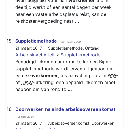
evenredigheid Voor een
werknemer
die in
deeltijd werkt of een aantal dagen per week
naar een vaste arbeidsplaats reist, kan de
reiskostenvergoeding naar
...
15.
Suppletiemethode
20 maart 2009
21 maart 2017 |
Suppletiemethode
,
Ontslag
Arbeidsinactiviteit
>
Suppletiemethode
Benodigd inkomen om rond te komen Bij de
suppletiemethode wordt ervan uitgegaan dat
een ex-
werknemer
, als aanvulling op zijn
WW
-
of
IOAW
-uitkering, een bepaald inkomen moet
hebben om van rond te
...
16.
Doorwerken na einde arbeidsovereenkomst
2 april 2016
21 maart 2017 |
Arbeidsovereenkomst
,
Doorwerken