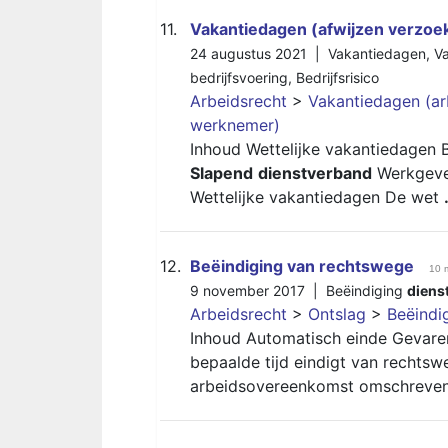
11.
Vakantiedagen (afwijzen verzo
24 augustus 2021 |
Vakantiedagen
,
Va
bedrijfsvoering
,
Bedrijfsrisico
Arbeidsrecht
>
Vakantiedagen (ar
werknemer)
Inhoud Wettelijke vakantiedagen 
Slapend
dienstverband
Werkgever
Wettelijke vakantiedagen De wet
12.
Beëindiging van rechtswege
10 
9 november 2017 |
Beëindiging
diens
Arbeidsrecht
>
Ontslag
>
Beëindi
Inhoud Automatisch einde Gevare
bepaalde tijd eindigt van rechts
arbeidsovereenkomst omschreve