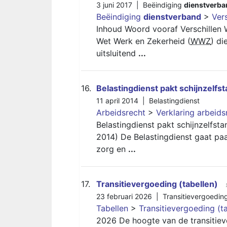
3 juni 2017 |
Beëindiging
dienstverba
Beëindiging
dienstverband
>
Ver
Inhoud Woord vooraf Verschillen
Wet Werk en Zekerheid (
WWZ
) di
uitsluitend
...
16.
Belastingdienst pakt schijnzelfs
11 april 2014 |
Belastingdienst
Arbeidsrecht
>
Verklaring arbeids
Belastingdienst pakt schijnzelfsta
2014) De Belastingdienst gaat paa
zorg en
...
17.
Transitievergoeding (tabellen)
23 februari 2026 |
Transitievergoedin
Tabellen
>
Transitievergoeding (t
2026 De hoogte van de transitiev