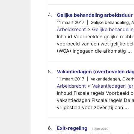
4.
Gelijke behandeling arbeidsduur
11 maart 2017 |
Gelijke behandeling
,
A
Arbeidsrecht
>
Gelijke behandeli
Inhoud Voorbeelden gelijke rechte
voorbeeld van een wet gelijke be
(
WOA
) ingegaan die afkomstig
...
5.
Vakantiedagen (overhevelen da
11 maart 2017 |
Vakantiedagen
,
Overh
Arbeidsrecht
>
Vakantiedagen (ar
Inhoud Fiscale regels Voorbeeld 
vakantiedagen Fiscale regels De 
vrijgesteld voor zover zij aan
...
6.
Exit-regeling
8 april 2010