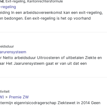
nd
,
Exit-regeling
,
Kantonrechtersformule
-regeling
leiding In een arbeidsovereenkomst kan een exit-regeling,
en bedongen. Een exit-regeling is het op voorhand
eidsduur
arurensysteem
r Netto arbeidsduur Uitroosteren of uitbetalen Ziekte en
aar Het Jaarurensysteem gaat er van uit dat een
iviteit
ZW)
>
Premie ZW
termijn eigenrisicodragerschap Ziektewet in 2014 Geen