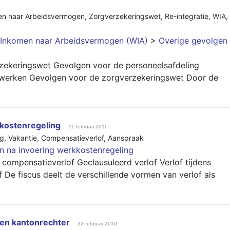
en naar Arbeidsvermogen
,
Zorgverzekeringswet
,
Re-integratie
,
WIA
,
 Inkomen naar Arbeidsvermogen (WIA)
>
Overige gevolgen
zekeringswet Gevolgen voor de personeelsafdeling
s werken Gevolgen voor de zorgverzekeringswet Door de
kkostenregeling
21 februari 2011
ng
,
Vakantie
,
Compensatieverlof
,
Aanspraak
en na invoering werkkostenregeling
n compensatieverlof Geclausuleerd verlof Verlof tijdens
f De fiscus deelt de verschillende vormen van verlof als
 en kantonrechter
22 februari 2010