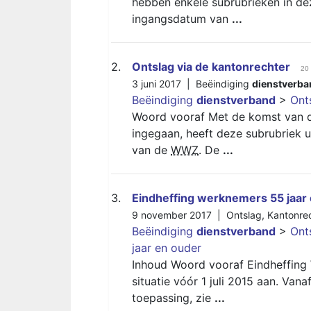
hebben enkele subrubrieken in dez
ingangsdatum van
...
2.
Ontslag via de kantonrechter
20
3 juni 2017 |
Beëindiging
dienstverba
Beëindiging
dienstverband
>
Ont
Woord vooraf Met de komst van d
ingegaan, heeft deze subrubriek 
van de
WWZ
. De
...
3.
Eindheffing werknemers 55 jaar
9 november 2017 |
Ontslag
,
Kantonre
Beëindiging
dienstverband
>
Ont
jaar en ouder
Inhoud Woord vooraf Eindheffing 
situatie vóór 1 juli 2015 aan. Vana
toepassing, zie
...