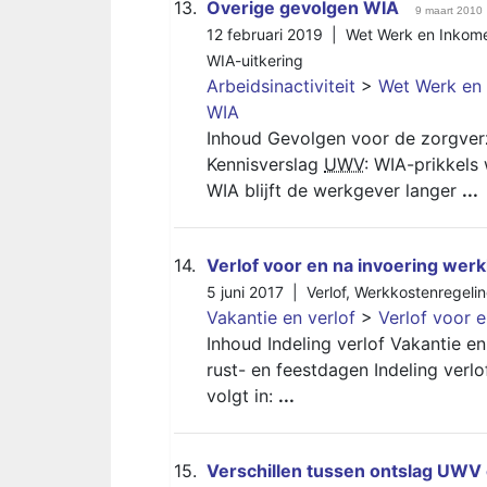
13.
Overige gevolgen WIA
9 maart 2010
12 februari 2019 |
Wet Werk en Inkom
WIA-uitkering
Arbeidsinactiviteit
>
Wet Werk en
WIA
Inhoud Gevolgen voor de zorgver
Kennisverslag
UWV
: WIA-prikkel
WIA blijft de werkgever langer
...
14.
Verlof voor en na invoering wer
5 juni 2017 |
Verlof
,
Werkkostenregeli
Vakantie en verlof
>
Verlof voor 
Inhoud Indeling verlof Vakantie­ e
rust- en feestdagen Indeling verlo
volgt in:
...
15.
Verschillen tussen ontslag UWV