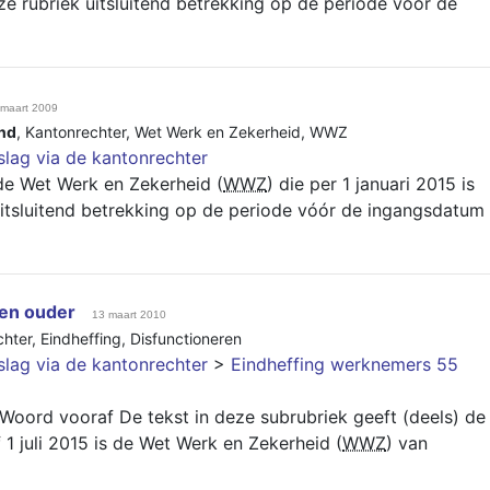
e rubriek uitsluitend betrekking op de periode vóór de
 maart 2009
nd
,
Kantonrechter
,
Wet Werk en Zekerheid
,
WWZ
slag via de kantonrechter
e Wet Werk en Zekerheid (
WWZ
) die per 1 januari 2015 is
uitsluitend betrekking op de periode vóór de ingangsdatum
 en ouder
13 maart 2010
chter
,
Eindheffing
,
Disfunctioneren
slag via de kantonrechter
>
Eindheffing werknemers 55
Woord vooraf De tekst in deze subrubriek geeft (deels) de
f 1 juli 2015 is de Wet Werk en Zekerheid (
WWZ
) van