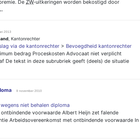
premie. De
ZW
-uitkeringen worden bekostigd door
..
ei 2013
band
,
Kantonrechter
slag via de kantonrechter
>
Bevoegdheid kantonrechter
mum bedrag Proceskosten Advocaat niet verplicht
f De tekst in deze subrubriek geeft (deels) de situatie
ploma
9 november 2010
 wegens niet behalen diploma
ontbindende voorwaarde Albert Heijn zet falende
dentie Arbeidsovereenkomst met ontbindende voorwaarde In