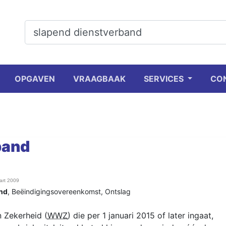
OPGAVEN
VRAAGBAAK
SERVICES
CO
band
art 2009
nd
,
Beëindigingsovereenkomst
,
Ontslag
 Zekerheid (
WWZ
) die per 1 januari 2015 of later ingaat,