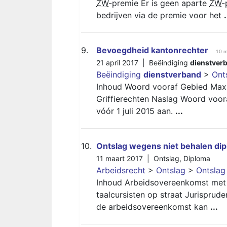
ZW
-premie Er is geen aparte
ZW
-
bedrijven via de premie voor het
.
9.
Bevoegdheid kantonrechter
10 m
21 april 2017 |
Beëindiging
dienstver
Beëindiging
dienstverband
>
Ont
Inhoud Woord vooraf Gebied Maxi
Griffierechten Naslag Woord voora
vóór 1 juli 2015 aan.
...
10.
Ontslag wegens niet behalen di
11 maart 2017 |
Ontslag
,
Diploma
Arbeidsrecht
>
Ontslag
>
Ontslag
Inhoud Arbeidsovereenkomst met 
taalcursisten op straat Jurispru
de arbeidsovereenkomst kan
...