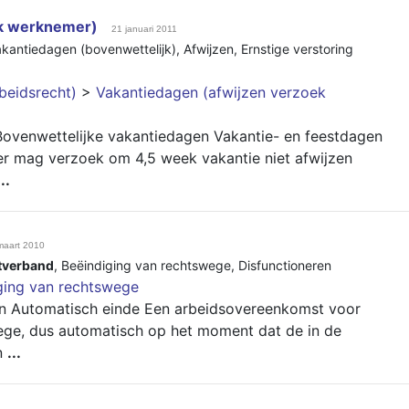
ek werknemer)
21 januari 2011
kantiedagen (bovenwettelijk)
,
Afwijzen
,
Ernstige verstoring
beidsrecht)
>
Vakantiedagen (afwijzen verzoek
Bovenwettelijke vakantiedagen Vakantie- en feestdagen
 mag verzoek om 4,5 week vakantie niet afwijzen
...
maart 2010
tverband
,
Beëindiging van rechtswege
,
Disfunctioneren
ging van rechtswege
n Automatisch einde Een arbeidsovereenkomst voor
wege, dus automatisch op het moment dat de in de
n
...