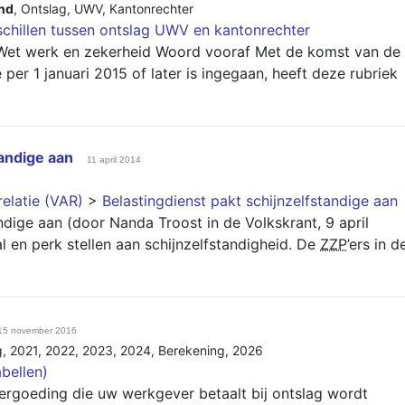
nd
,
Ontslag
,
UWV
,
Kantonrechter
schillen tussen ontslag UWV en kantonrechter
 Wet werk en zekerheid Woord vooraf Met de komst van de
e per 1 januari 2015 of later is ingegaan, heeft deze rubriek
tandige aan
11 april 2014
relatie (VAR)
>
Belastingdienst pakt schijnzelfstandige aan
ndige aan (door Nanda Troost in de Volkskrant, 9 april
l en perk stellen aan schijnzelfstandigheid. De
ZZP
’ers in d
15 november 2016
g
,
2021
,
2022
,
2023
,
2024
,
Berekening
,
2026
abellen)
ergoeding die uw werkgever betaalt bij ontslag wordt