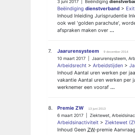
3 juni 2017 |
Beëindiging
dienstverba
Beëindiging
dienstverband
>
Exit
Inhoud Inleiding Jurisprudentie In
ook wel 'golden parachute', word
afspraken maken over
...
7.
Jaarurensysteem
9 december 2014
10 maart 2017 |
Jaarurensysteem
,
Arb
Arbeidsrecht
>
Arbeidstijden
>
Ja
Inhoud Aantal uren werken per jaa
vakantie Aantal uren werken per j
werknemer een vooraf
...
8.
Premie ZW
13 juni 2013
6 maart 2017 |
Ziektewet
,
Arbeidsinact
Arbeidsinactiviteit
>
Ziektewet (
Inhoud Geen
ZW
-premie Aanvraag