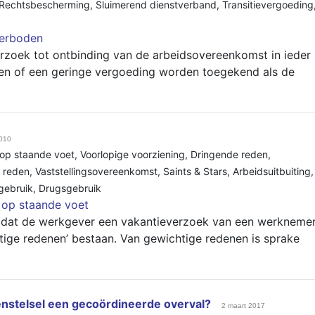
Rechtsbescherming
,
Sluimerend dienstverband
,
Transitievergoeding
erboden
verzoek tot ontbinding van de arbeidsovereenkomst in ieder
en of een geringe vergoeding worden toegekend als de
2010
 op staande voet
,
Voorlopige voorziening
,
Dringende reden
,
 reden
,
Vaststellingsovereenkomst
,
Saints & Stars
,
Arbeidsuitbuiting
,
gebruik
,
Drugsgebruik
 op staande voet
 dat de werkgever een vakantieverzoek van een werkneme
tige redenen’ bestaan. Van gewichtige redenen is sprake
enstelsel een gecoördineerde overval?
2 maart 2017