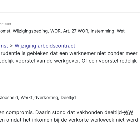
er 2009
komst
,
Wijzigingsbeding
,
WOR
,
Art. 27 WOR
,
Instemming
,
Wet
mst
>
Wijziging arbeidscontract
isprudentie is gebleken dat een werknemer niet zonder meer
delijk voorstel van de werkgever. Of een voorstel redelijk
loosheid
,
Werktijdverkorting
,
Deeltijd
een compromis. Daarin stond dat vakbonden deeltijd-
WW
een omdat het inkomen bij de verkorte werkweek niet werd