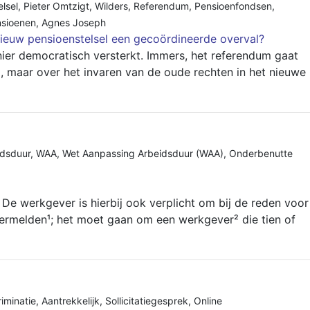
lsel
,
Pieter Omtzigt
,
Wilders
,
Referendum
,
Pensioenfondsen
,
sioenen
,
Agnes Joseph
nieuw pensioenstelsel een gecoördineerde overval?
er democratisch versterkt. Immers, het referendum gaat
 maar over het invaren van de oude rechten in het nieuwe
idsduur
,
WAA
,
Wet Aanpassing Arbeidsduur (WAA)
,
Onderbenutte
 De werkgever is hierbij ook verplicht om bij de reden voor
ermelden¹; het moet gaan om een werkgever² die tien of
riminatie
,
Aantrekkelijk
,
Sollicitatiegesprek
,
Online