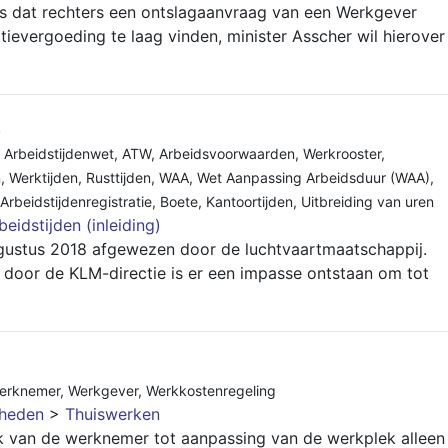
 is dat rechters een ontslagaanvraag van een Werkgever
ievergoeding te laag vinden, minister Asscher wil hierover
0
,
Arbeidstijdenwet
,
ATW
,
Arbeidsvoorwaarden
,
Werkrooster
,
n
,
Werktijden
,
Rusttijden
,
WAA
,
Wet Aanpassing Arbeidsduur (WAA)
,
Arbeidstijdenregistratie
,
Boete
,
Kantoortijden
,
Uitbreiding van uren
beidstijden (inleiding)
gustus 2018 afgewezen door de luchtvaartmaatschappij.
door de KLM-directie is er een impasse ontstaan om tot
erknemer
,
Werkgever
,
Werkkostenregeling
gheden
>
Thuiswerken
 van de werknemer tot aanpassing van de werkplek alleen