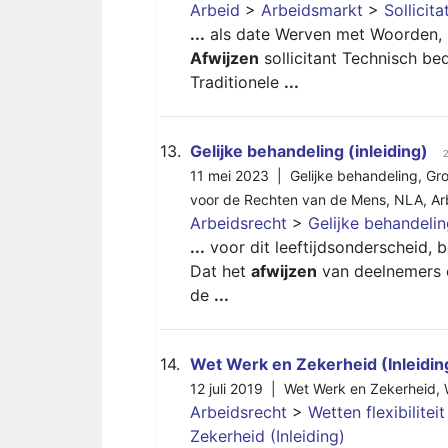
Arbeid
>
Arbeidsmarkt
>
Sollicita
...
als date Werven met Woorden, h
Afwijzen
sollicitant Technisch be
Traditionele
...
13.
Gelijke behandeling (inleiding)
2
11 mei 2023 |
Gelijke behandeling
,
Gr
voor de Rechten van de Mens
,
NLA
,
Ar
Arbeidsrecht
>
Gelijke behandeli
...
voor dit leeftijdsonderscheid, 
Dat het
afwijzen
van deelnemers o
de
...
14.
Wet Werk en Zekerheid (Inleidin
12 juli 2019 |
Wet Werk en Zekerheid
,
Arbeidsrecht
>
Wetten flexibilitei
Zekerheid (Inleiding)