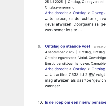
25 juli 2025 |
Ontslag
,
Opzegverbod
,
Ontslagvergunning
Arbeidsrecht
>
Ontslag
>
Opzegv
...
te helpen, zal de rechter zijn 
geval
afwijzen
. Doorgaans zal ge
werknemer iets te
...
9.
Ontslag op staande voet
10 maart 
4 september 2025 |
Ontslag
,
Ontslag
Ontbindingsverzoek
,
Verlof
,
Gewichtige
Ernstig verwijtbaar handelen
,
Cannabis
Arbeidsrecht
>
Ontslag
>
Ontslag
...
Uit artikel 7:638 lid 2
BW
volgt
mag
afwijzen
als daartoe ‘gewich
wanneer
...
10.
Is de roep om een nieuw pensio