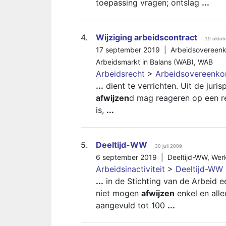
toepassing vragen; ontslag
...
4.
Wijziging arbeidscontract
19 oktob
17 september 2019 |
Arbeidsovereen
Arbeidsmarkt in Balans (WAB)
,
WAB
Arbeidsrecht
>
Arbeidsovereenko
...
dient te verrichten. Uit de jur
afwijzen
d mag reageren op een re
is,
...
5.
Deeltijd-WW
30 juli 2009
6 september 2019 |
Deeltijd-WW
,
Werk
Arbeidsinactiviteit
>
Deeltijd-WW
...
in de Stichting van de Arbeid 
niet mogen
afwijzen
enkel en all
aangevuld tot 100
...