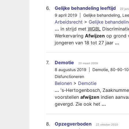
6.
Gelijke behandeling leeftijd
22 jan
9 april 2019 |
Gelijke behandeling
,
Lee
Arbeidsrecht
>
Gelijke behandeli
...
in strijd met
WGBL
Discriminati
Werkervaring
Afwijzen
op grond v
jongeren van 18 tot 27 jaar
...
7.
Demotie
20 maart 2009
8 augustus 2019 |
Demotie
,
80-90-10
Disfunctioneren
Belonen
>
Demotie
...
's-Hertogenbosch, Zaaknumme
voorstellen
afwijzen
indien aanvaa
gevergd. Zie ook het
...
8.
Opzegverboden
22 oktober 2010