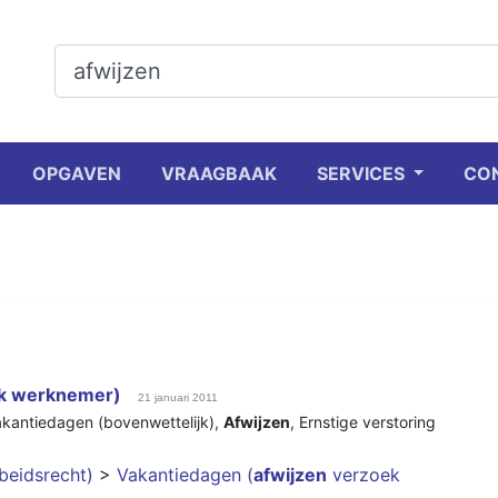
OPGAVEN
VRAAGBAAK
SERVICES
CO
k werknemer)
21 januari 2011
kantiedagen (bovenwettelijk)
,
Afwijzen
,
Ernstige verstoring
beidsrecht)
>
Vakantiedagen (
afwijzen
verzoek