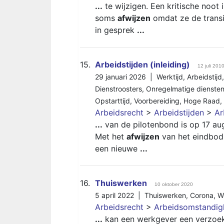
...
te wijzigen. Een kritische noot
soms
afwijzen
omdat ze de transit
in gesprek
...
15.
Arbeidstijden (inleiding)
12 juli 201
29 januari 2026 |
Werktijd
,
Arbeidstijd
Dienstroosters
,
Onregelmatige dienste
Opstarttijd
,
Voorbereiding
,
Hoge Raad
,
Arbeidsrecht
>
Arbeidstijden
>
Ar
...
van de pilotenbond is op 17 au
Met het
afwijzen
van het eindbod 
een nieuwe
...
16.
Thuiswerken
10 oktober 2020
5 april 2022 |
Thuiswerken
,
Corona
,
W
Arbeidsrecht
>
Arbeidsomstandi
...
kan een werkgever een verzoek