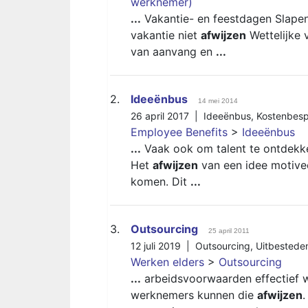
werknemer)
...
Vakantie- en feestdagen Slape
vakantie niet
afwijzen
Wettelijke 
van aanvang en
...
2.
Ideeënbus
14 mei 2014
26 april 2017 |
Ideeënbus
,
Kostenbesp
Employee Benefits
>
Ideeënbus
...
Vaak ook om talent te ontdekke
Het
afwijzen
van een idee motive
komen. Dit
...
3.
Outsourcing
25 april 2011
12 juli 2019 |
Outsourcing
,
Uitbestede
Werken elders
>
Outsourcing
...
arbeidsvoorwaarden effectief 
werknemers kunnen die
afwijzen