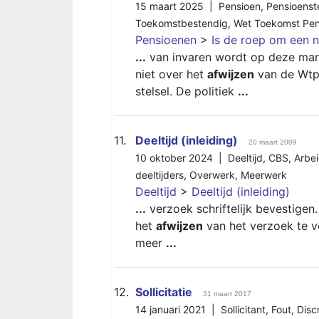
15 maart 2025 |
Pensioen
,
Pensioenste
Toekomstbestendig
,
Wet Toekomst Pen
Pensioenen
>
Is de roep om een 
...
van invaren wordt op deze mani
niet over het
afwijzen
van de Wtp,
stelsel. De politiek
...
11.
Deeltijd (inleiding)
20 maart 2009
10 oktober 2024 |
Deeltijd
,
CBS
,
Arbe
deeltijders
,
Overwerk
,
Meerwerk
Deeltijd
>
Deeltijd (inleiding)
...
verzoek schriftelijk bevestigen.
het
afwijzen
van het verzoek te v
meer
...
12.
Sollicitatie
31 maart 2017
14 januari 2021 |
Sollicitant
,
Fout
,
Disc