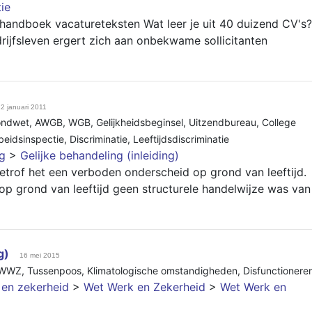
tie
andboek vacatureteksten Wat leer je uit 40 duizend CV's?
drijfsleven ergert zich aan onbekwame sollicitanten
2 januari 2011
ondwet
,
AWGB
,
WGB
,
Gelijkheidsbeginsel
,
Uitzendbureau
,
College
beidsinspectie
,
Discriminatie
,
Leeftijdsdiscriminatie
ng
>
Gelijke behandeling (inleiding)
betrof het een verboden onderscheid op grond van leeftijd.
p grond van leeftijd geen structurele handelwijze was van
g)
16 mei 2015
WWZ
,
Tussenpoos
,
Klimatologische omstandigheden
,
Disfunctionere
t en zekerheid
>
Wet Werk en Zekerheid
>
Wet Werk en