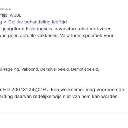
uari 2011
ftijd
,
WGBL
ng
>
Gelijke behandeling leeftijd
e jeugdloon Ervaringseis in vacaturetekst motiveren
an geen actuele vakkennis Vacatures specifiek voor
0-regeling
,
Vakbond
,
Demotie-beleid
,
Demotiebeleid
,
r HD 200.131.247_01FU. Een werknemer mag voornoemde
rding daarvan redelijkerwijs niet van hem kan worden