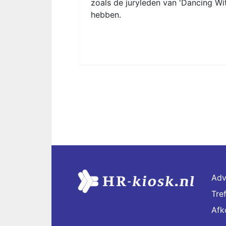
zoals de juryleden van 'Dancing W
hebben.
Adv
Tre
Afk