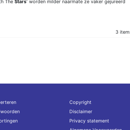
ith The
Stars
' worden milder naarmate ze vaker gejureerd
3 item
erteren
Copyright
fwoorden
Disclaimer
ortingen
Privacy statement