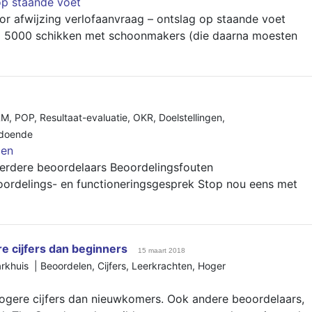
op staande voet
r afwijzing verlofaanvraag – ontslag op staande voet
€ 5000 schikken met schoonmakers (die daarna moesten
RM
,
POP
,
Resultaat-evaluatie
,
OKR
,
Doelstellingen
,
doende
len
erdere beoordelaars Beoordelingsfouten
ordelings- en functioneringsgesprek Stop nou eens met
e cijfers dan beginners
15 maart 2018
arkhuis |
Beoordelen
,
Cijfers
,
Leerkrachten
,
Hoger
hogere cijfers dan nieuwkomers. Ook andere beoordelaars,