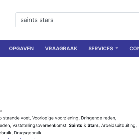
OPGAVEN
VRAAGBAAK
SERVICES
CO
10
p staande voet
,
Voorlopige voorziening
,
Dringende reden
,
reden
,
Vaststellingsovereenkomst
,
Saints
&
Stars
,
Arbeidsuitbuiting
,
bruik
,
Drugsgebruik