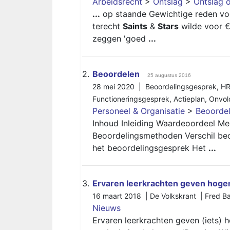
Arbeidsrecht
>
Ontslag
>
Ontslag 
...
op staande Gewichtige reden voo
terecht
Saints
&
Stars
wilde voor 
zeggen 'goed
...
2.
Beoordelen
25 augustus 2016
28 mei 2020 |
Beoordelingsgesprek
,
H
Functioneringsgesprek
,
Actieplan
,
Onvol
Personeel & Organisatie
>
Beoorde
Inhoud Inleiding Waardeoordeel Me
Beoordelingsmethoden Verschil beo
het beoordelingsgesprek Het
...
3.
Ervaren leerkrachten geven hoger
16 maart 2018 | De Volkskrant | Fred B
Nieuws
Ervaren leerkrachten geven (iets) 