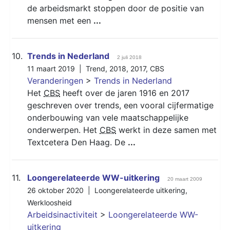
de arbeidsmarkt stoppen door de positie van
mensen met een
...
10.
Trends in Nederland
2 juli 2018
11 maart 2019 |
Trend
,
2018
,
2017
,
CBS
Veranderingen
>
Trends in Nederland
Het
CBS
heeft over de jaren 1916 en 2017
geschreven over trends, een vooral cijfermatige
onderbouwing van vele maatschappelijke
onderwerpen. Het
CBS
werkt in deze samen met
Textcetera Den Haag. De
...
11.
Loongerelateerde WW-uitkering
20 maart 2009
26 oktober 2020 |
Loongerelateerde uitkering
,
Werkloosheid
Arbeidsinactiviteit
>
Loongerelateerde WW-
uitkering