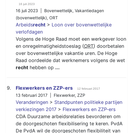
16 juli 2023
16 juli 2023 |
Bovenwettelijk
,
Vakantiedagen
(bovenwettelijk)
,
ORT
Arbeids
recht
>
Loon over bovenwettelijke
verlofdagen
Volgens de Hoge Raad moet een werkgever loon
en onregelmatigheidstoeslag (
ORT
) doorbetalen
over bovenwettelijke vakantie uren. De Hoge
Raad oordeelde dat werknemers volgens de wet
recht
hebben op
...
9.
Flexwerkers en ZZP-ers
12 februari 2017
13 februari 2017 |
Flexwerker
,
ZZP
Veranderingen
>
Standpunten politieke partijen
verkiezingen 2017
>
Flexwerkers en ZZP-ers
CDA Duurzame arbeidsrelaties bevorderen om
de doorgeschoten flexibilisering te keren. PvdA
De PvdA wil de doorgeschoten flexibiliteit van