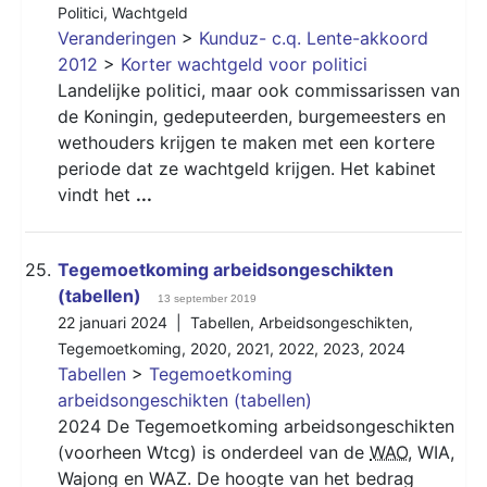
Politici
,
Wachtgeld
Veranderingen
>
Kunduz- c.q. Lente-akkoord
2012
>
Korter wachtgeld voor politici
Landelijke politici, maar ook commissarissen van
de Koningin, gedeputeerden, burgemeesters en
wethouders krijgen te maken met een kortere
periode dat ze wachtgeld krijgen. Het kabinet
vindt het
...
25.
Tegemoetkoming arbeidsongeschikten
(tabellen)
13 september 2019
22 januari 2024 |
Tabellen
,
Arbeidsongeschikten
,
Tegemoetkoming
,
2020
,
2021
,
2022
,
2023
,
2024
Tabellen
>
Tegemoetkoming
arbeidsongeschikten (tabellen)
2024 De Tegemoetkoming arbeidsongeschikten
(voorheen Wtcg) is onderdeel van de
WAO
, WIA,
Wajong en WAZ. De hoogte van het bedrag