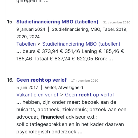
geregeld in
...
15.
Studiefinanciering MBO (tabellen)
31 december 2016
9 januari 2024 |
Studiefinanciering
,
MBO
,
Tabel
,
2019
,
2020
,
2024
Tabellen
>
Studiefinanciering MBO (tabellen)
...
beurs € 373,94 € 351,46 Lening € 185,46 €
185,46 Totaal € 837,24 € 622,05 Bron:
...
16.
Geen
recht
op verlof
17 november 2010
5 juni 2017 |
Verlof
,
Afwezigheid
Vakantie en verlof
>
Geen
recht
op verlof
...
hebben, zijn onder meer: bezoek aan de
huisarts, apotheek, ziekenhuis; bezoek aan een
advocaat,
financieel
adviseur e.d.;
sollicitatiegesprekken en in het kader daarvan
psychologisch onderzoek
...