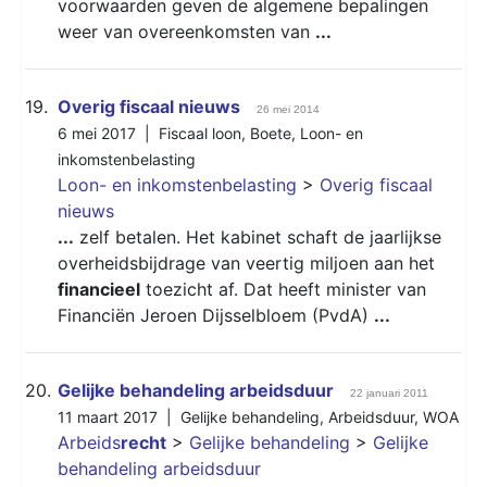
voorwaarden geven de algemene bepalingen
weer van overeenkomsten van
...
19.
Overig fiscaal nieuws
26 mei 2014
6 mei 2017 |
Fiscaal loon
,
Boete
,
Loon- en
inkomstenbelasting
Loon- en inkomstenbelasting
>
Overig fiscaal
nieuws
...
zelf betalen. Het kabinet schaft de jaarlijkse
overheidsbijdrage van veertig miljoen aan het
financieel
toezicht af. Dat heeft minister van
Financiën Jeroen Dijsselbloem (PvdA)
...
20.
Gelijke behandeling arbeidsduur
22 januari 2011
11 maart 2017 |
Gelijke behandeling
,
Arbeidsduur
,
WOA
Arbeids
recht
>
Gelijke behandeling
>
Gelijke
behandeling arbeidsduur