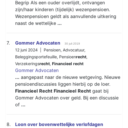
Begrip Als een ouder overlijdt, ontvangen
zijn/haar kinderen (tijdelijk) wezenpensioen.
Wezenpensioen geldt als aanvullende uitkering
naast de wettelijke
...
7.
Gommer Advocaten
30 juli 2019
12 juni 2024 |
Pensioen
,
Advocatuur
,
Beleggingsportefeuille
,
Pensioen
recht
,
Verzekerings
recht
,
Financieel
recht
Gommer Advocaten
...
aangepast naar de nieuwe wetgeving. Nieuwe
pensioendiscussies liggen hierbij op de loer.
Financieel
Recht
Financieel
Recht
gaat bij
Gommer Advocaten over geld. Bij een discussie
of
...
8.
Loon over bovenwettelijke verlofdagen