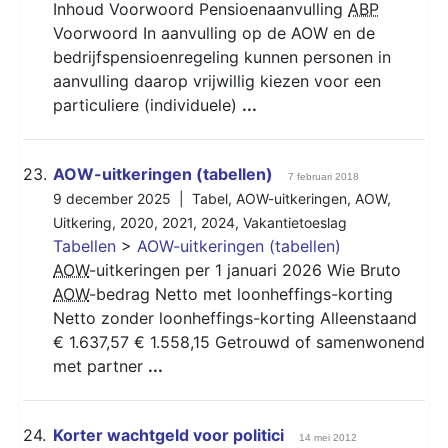
Inhoud Voorwoord Pensioenaanvulling
ABP
Voorwoord In aanvulling op de AOW en de
bedrijfspensioenregeling kunnen personen in
aanvulling daarop vrijwillig kiezen voor een
particuliere (individuele)
...
23.
AOW-uitkeringen (tabellen)
7 februari 2018
9 december 2025 |
Tabel
,
AOW-uitkeringen
,
AOW
,
Uitkering
,
2020
,
2021
,
2024
,
Vakantietoeslag
Tabellen
>
AOW-uitkeringen (tabellen)
AOW
-uitkeringen per 1 januari 2026 Wie Bruto
AOW
-bedrag Netto met loonheffings-korting
Netto zonder loonheffings-korting Alleenstaand
€ 1.637,57 € 1.558,15 Getrouwd of samenwonend
met partner
...
24.
Korter wachtgeld voor politici
14 mei 2012