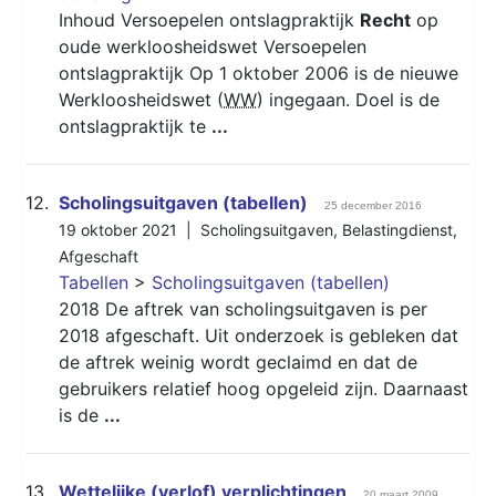
Inhoud Versoepelen ontslagpraktijk
Recht
op
oude werkloosheidswet Versoepelen
ontslagpraktijk Op 1 oktober 2006 is de nieuwe
Werkloosheidswet (
WW
) ingegaan. Doel is de
ontslagpraktijk te
...
12.
Scholingsuitgaven (tabellen)
25 december 2016
19 oktober 2021 |
Scholingsuitgaven
,
Belastingdienst
,
Afgeschaft
Tabellen
>
Scholingsuitgaven (tabellen)
2018 De aftrek van scholingsuitgaven is per
2018 afgeschaft. Uit onderzoek is gebleken dat
de aftrek weinig wordt geclaimd en dat de
gebruikers relatief hoog opgeleid zijn. Daarnaast
is de
...
13.
Wettelijke (verlof) verplichtingen
20 maart 2009