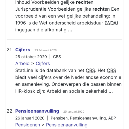
Inhoud Voorbeelden gelijke
recht
en
Jurisprudentie Voorbeelden gelijke
recht
en Een
voorbeeld van een wet gelijke behandeling: in
1996 is de Wet onderscheid arbeidsduur (
WOA
)
ingegaan die afkomstig
...
21.
Cijfers
23 februari 2020
25 oktober 2020 |
CBS
Arbeid
>
Cijfers
StatLine is de databank van het
CBS
. Het
CBS
biedt veel cijfers over de Nederlandse economie
en samenleving. Onderwerpen die passen binnen
HR-kiosk zijn: Arbeid en sociale zekerheid
...
22.
Pensioenaanvulling
25 januari 2020
26 januari 2020 |
Pensioen
,
Pensioenaanvulling
,
ABP
Pensioenen
>
Pensioenaanvulling