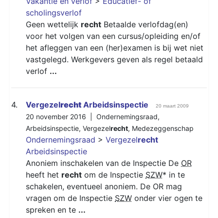
Vakantie en verlof
>
Educatief- of
scholingsverlof
Geen wettelijk
recht
Betaalde verlofdag(en)
voor het volgen van een cursus/opleiding en/of
het afleggen van een (her)examen is bij wet niet
vastgelegd. Werkgevers geven als regel betaald
verlof
...
4.
Vergezel
recht
Arbeidsinspectie
20 maart 2009
20 november 2016 |
Ondernemingsraad
,
Arbeidsinspectie
,
Vergezel
recht
,
Medezeggenschap
Ondernemingsraad
>
Vergezel
recht
Arbeidsinspectie
Anoniem inschakelen van de Inspectie De
OR
heeft het
recht
om de Inspectie
SZW
* in te
schakelen, eventueel anoniem. De OR mag
vragen om de Inspectie
SZW
onder vier ogen te
spreken en te
...