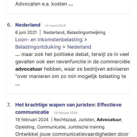
Advocaten e.a. kosten
...
6.
Nederland
10 maart 2018
6 juni 2021 |
Nederland
,
Belastingontwijking
Loon- en inkomstenbelasting
>
Belastingontduiking
>
Nederland
...
maar ook het politieke debat, terwijl ze in veel
gevallen ook een nevenfunctie in de commerciële
advocatuur
hebben, waar ze bedrijven adviseren
"over manieren om zo min mogelijk belasting te
...
7.
Het krachtige wapen van juristen: Effectieve
communicatie
19 februari 2024
19 februari 2024 |
Rechtszaal
,
Juristen
,
Advocatuur
,
Opleiding
,
Communicatie
,
Juridische training
Ontwikkel jouw communicatievaardigheden door