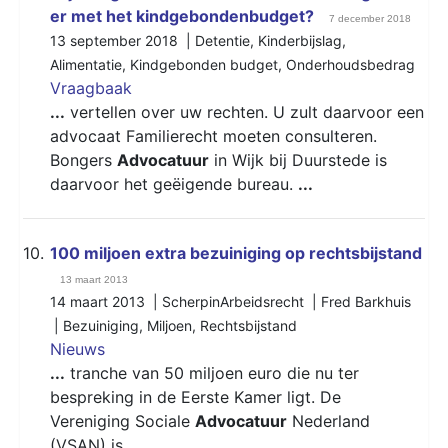
er met het kindgebondenbudget?
7 december 2018
13 september 2018 |
Detentie
,
Kinderbijslag
,
Alimentatie
,
Kindgebonden budget
,
Onderhoudsbedrag
Vraagbaak
...
vertellen over uw rechten. U zult daarvoor een
advocaat Familierecht moeten consulteren.
Bongers
Advocatuur
in Wijk bij Duurstede is
daarvoor het geëigende bureau.
...
10.
100 miljoen extra bezuiniging op rechtsbijstand
13 maart 2013
14 maart 2013 | ScherpinArbeidsrecht | Fred Barkhuis
|
Bezuiniging
,
Miljoen
,
Rechtsbijstand
Nieuws
...
tranche van 50 miljoen euro die nu ter
bespreking in de Eerste Kamer ligt. De
Vereniging Sociale
Advocatuur
Nederland
(VSAN) is
...