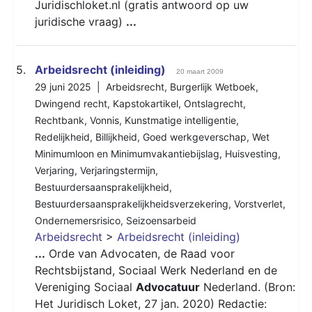
Juridischloket.nl (gratis antwoord op uw
juridische vraag)
...
5.
Arbeidsrecht (inleiding)
20 maart 2009
29 juni 2025 |
Arbeidsrecht
,
Burgerlijk Wetboek
,
Dwingend recht
,
Kapstokartikel
,
Ontslagrecht
,
Rechtbank
,
Vonnis
,
Kunstmatige intelligentie
,
Redelijkheid
,
Billijkheid
,
Goed werkgeverschap
,
Wet
Minimumloon en Minimumvakantiebijslag
,
Huisvesting
,
Verjaring
,
Verjaringstermijn
,
Bestuurdersaansprakelijkheid
,
Bestuurdersaansprakelijkheidsverzekering
,
Vorstverlet
,
Ondernemersrisico
,
Seizoensarbeid
Arbeidsrecht
>
Arbeidsrecht (inleiding)
...
Orde van Advocaten, de Raad voor
Rechtsbijstand, Sociaal Werk Nederland en de
Vereniging Sociaal
Advocatuur
Nederland. (Bron:
Het Juridisch Loket, 27 jan. 2020) Redactie: