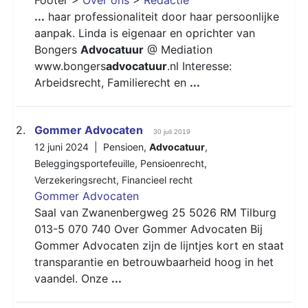
...
haar professionaliteit door haar persoonlijke
aanpak. Linda is eigenaar en oprichter van
Bongers
Advocatuur
@ Mediation
www.bongers
advocatuur
.nl Interesse:
Arbeidsrecht, Familierecht en
...
2.
Gommer Advocaten
30 juli 2019
12 juni 2024 |
Pensioen
,
Advocatuur
,
Beleggingsportefeuille
,
Pensioenrecht
,
Verzekeringsrecht
,
Financieel recht
Gommer Advocaten
Saal van Zwanenbergweg 25 5026 RM Tilburg
013-5 070 740 Over Gommer Advocaten Bij
Gommer Advocaten zijn de lijntjes kort en staat
transparantie en betrouwbaarheid hoog in het
vaandel. Onze
...