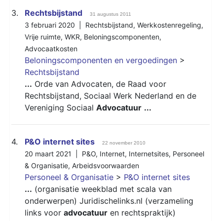
3.
Rechtsbijstand
31 augustus 2011
3 februari 2020 |
Rechtsbijstand
,
Werkkostenregeling
,
Vrije ruimte
,
WKR
,
Beloningscomponenten
,
Advocaatkosten
Beloningscomponenten en vergoedingen
>
Rechtsbijstand
...
Orde van Advocaten, de Raad voor
Rechtsbijstand, Sociaal Werk Nederland en de
Vereniging Sociaal
Advocatuur
...
4.
P&O internet sites
22 november 2010
20 maart 2021 |
P&O
,
Internet
,
Internetsites
,
Personeel
& Organisatie
,
Arbeidsvoorwaarden
Personeel & Organisatie
>
P&O internet sites
...
(organisatie weekblad met scala van
onderwerpen) Juridischelinks.nl (verzameling
links voor
advocatuur
en rechtspraktijk)