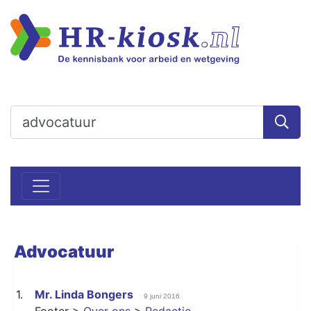
Advocatuur
1.
Mr. Linda Bongers
9 juni 2016
Footer >
Over ons
>
Redactie