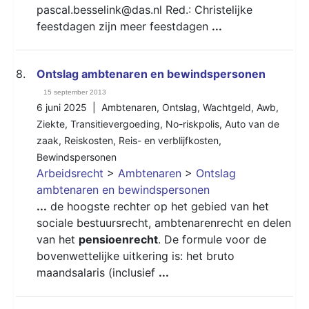
pascal.besselink@das.nl Red.: Christelijke
feestdagen zijn meer feestdagen
...
8.
Ontslag ambtenaren en bewindspersonen
15 september 2013
6 juni 2025 |
Ambtenaren
,
Ontslag
,
Wachtgeld
,
Awb
,
Ziekte
,
Transitievergoeding
,
No-riskpolis
,
Auto van de
zaak
,
Reiskosten
,
Reis- en verblijfkosten
,
Bewindspersonen
Arbeidsrecht
>
Ambtenaren
>
Ontslag
ambtenaren en bewindspersonen
...
de hoogste rechter op het gebied van het
sociale bestuursrecht, ambtenarenrecht en delen
van het
pensioenrecht
. De formule voor de
bovenwettelijke uitkering is: het bruto
maandsalaris (inclusief
...