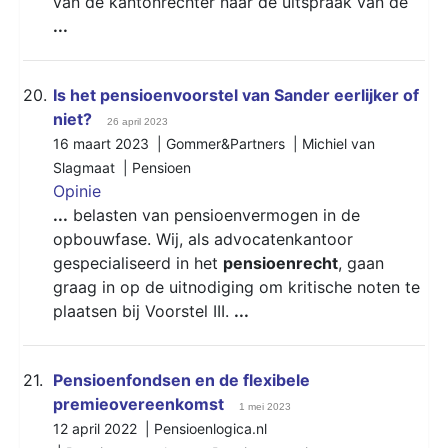
van de kantonrechter naar de uitspraak van de
...
20.
Is het pensioenvoorstel van Sander eerlijker of
niet?
26 april 2023
16 maart 2023 | Gommer&Partners | Michiel van
Slagmaat |
Pensioen
Opinie
...
belasten van pensioenvermogen in de
opbouwfase. Wij, als advocatenkantoor
gespecialiseerd in het
pensioenrecht
, gaan
graag in op de uitnodiging om kritische noten te
plaatsen bij Voorstel III.
...
21.
Pensioenfondsen en de flexibele
premieovereenkomst
1 mei 2023
12 april 2022 | Pensioenlogica.nl