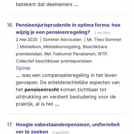
betekent dat deelnemers
...
16.
​​​​​​​Pensioenjurisprudentie in optima forma: hoe
wijzig je een pensioenregeling?
2 mei 2025
2 mei 2025 | Gommer Advocaten | Mr. Theo Gommer
|
Middelloon
,
Middelloonregeling
,
Beschikbare
premiestelsel
,
Wet Toekomst Pensioenen
,
WTP
,
Collectief beschikbaar premiepensioen
Opinie
...
was een compensatieregeling in het leven
geroepen. De arbeidsrechtelijke aspecten van
het
pensioenrecht
komen zichtbaar tot
uitdrukking en verdient bestudering voor de
praktijk, al is het
...
17.
Hoogte nabestaandenpensioen, uniformiteit
ver te zoeken
9 april 2024