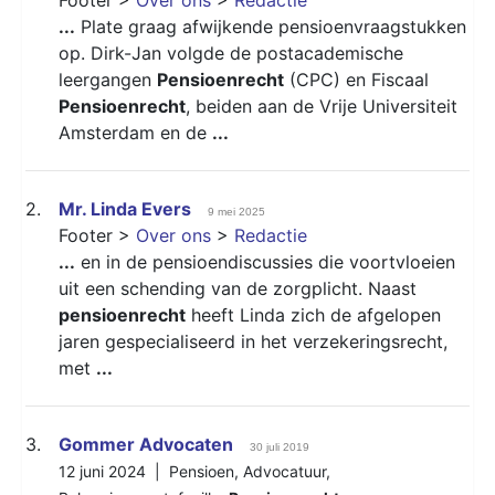
...
Plate graag afwijkende pensioenvraagstukken
op. Dirk-Jan volgde de postacademische
leergangen
Pensioenrecht
(CPC) en Fiscaal
Pensioenrecht
, beiden aan de Vrije Universiteit
Amsterdam en de
...
2.
Mr. Linda Evers
9 mei 2025
Footer >
Over ons
>
Redactie
...
en in de pensioendiscussies die voortvloeien
uit een schending van de zorgplicht. Naast
pensioenrecht
heeft Linda zich de afgelopen
jaren gespecialiseerd in het verzekeringsrecht,
met
...
3.
Gommer Advocaten
30 juli 2019
12 juni 2024 |
Pensioen
,
Advocatuur
,