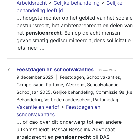
Arbeidsrecht
>
Gelijke behandeling
>
Gelijke
behandeling leeftijd
...
hoogste rechter op het gebied van het sociale
bestuursrecht, het ambtenarenrecht en delen van
het
pensioenrecht
. Een op de acht mensen
gevoelsmatig gediscrimineerd tijdens sollicitatie
Iets meer
...
7.
Feestdagen en schoolvakanties
12 mei 2009
9 december 2025 |
Feestdagen
,
Schoolvakanties
,
Compensatie
,
Parttime
,
Weekend
,
Schoolvakantie
,
Schooljaar
,
2025
,
Gelijke behandeling
,
Commissie Gelijke
Behandeling
,
Verboden onderscheid
,
Parttimedag
Vakantie en verlof
>
Feestdagen en
schoolvakanties
...
of cao over dit onderwerp tot een andere
uitkomst leidt. Pascal Besselink Advocaat
arbeidsrecht en
pensioenrecht
bij DAS