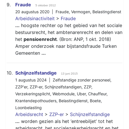
9.
Fraude
5 oktober 2012
20 augustus 2020 |
Fraude
,
Vermogen
,
Belastingdienst
Arbeidsinactiviteit
>
Fraude
...
hoogste rechter op het gebied van het sociale
bestuursrecht, het ambtenarenrecht en delen van
het
pensioenrecht
. (Bron: ANP, 1 okt. 2018)
Amper onderzoek naar bijstandsfraude Turken
Gemeenten
...
10.
Schijnzelfstandige
13 juni 2015
1 augustus 2024 |
Zelfstandige zonder personeel
,
ZZP'er
,
ZZP-er
,
Schijnzelfstandigen
,
ZZP
,
Verzekeringsplicht
,
Webmodule
,
Uber
,
Chauffeur
,
Krantendepothouders
,
Belastingdienst
,
Boete
,
Loonbelasting
Arbeidsrecht
>
ZZP-er
>
Schijnzelfstandige
...
worden gezien als het ‘entreebiljet’ tot het
arbeidsrecht, het socialezekerheidsrecht en het