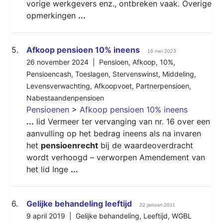
vorige werkgevers enz., ontbreken vaak. Overige
opmerkingen
...
5.
Afkoop pensioen 10% ineens
16 mei 2023
26 november 2024 |
Pensioen
,
Afkoop
,
10%
,
Pensioencash
,
Toeslagen
,
Stervenswinst
,
Middeling
,
Levensverwachting
,
Afkoopvoet
,
Partnerpensioen
,
Nabestaandenpensioen
Pensioenen
>
Afkoop pensioen 10% ineens
...
lid Vermeer ter vervanging van nr. 16 over een
aanvulling op het bedrag ineens als na invaren
het
pensioenrecht
bij de waardeoverdracht
wordt verhoogd – verworpen Amendement van
het lid Inge
...
6.
Gelijke behandeling leeftijd
22 januari 2011
9 april 2019 |
Gelijke behandeling
,
Leeftijd
,
WGBL