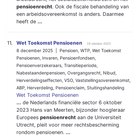
pensioenrecht
. Ook de fiscale behandeling van
een arbeidsovereenkomst is anders. Daarmee
heeft de
...
11.
Wet Toekomst Pensioenen
19 oktober 2023
8 december 2025 |
Pensioen
,
WTP
,
Wet Toekomst
Pensioenen
,
Invaren
,
Pensioenfondsen
,
Pensioenverzekeraars
,
Transitieperiode
,
Nabestaandenpensioen
,
Overgangsrecht
,
Nibud
,
Herverdelingseffecten
,
VSO
,
Vaststellingsovereenkomst
,
ABP
,
Herverdeling
,
Pensioenclaim
,
Stuitingshandeling
Wet Toekomst Pensioenen
...
de Nederlands financiële sector 6 oktober
2023 Hans van Meerten, bijzonder hoogleraar
Europees
pensioenrecht
aan de Universiteit
Utrecht, pleit voor meer rechtsbescherming
rondom pensioenen.
...