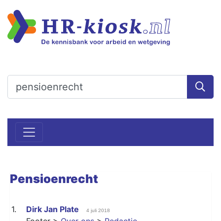
Pensioenrecht
1.
Dirk Jan Plate
4 juli 2018
Footer >
Over ons
>
Redactie