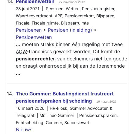
13.
Pensioenwetten
27 november 2015
28 juni 2021 |
Pensioen
,
Wetten
,
Pensioenregister
,
Waardeoverdracht
,
APF
,
Pensioentekort
,
Bijsparen
,
Fiscale
,
Fiscale ruimte
,
Bijspaarruimte
Pensioenen
>
Pensioen (inleiding)
>
Pensioenwetten
...
moeten straks binnen één regeling met twee
AOW
-franchises gewerkt worden. Dit komt de
pensioenrecht
en van deelnemers niet ten goede
en draagt onherroepelijk bij aan de toenemende
...
14.
Theo Gommer: Belastingdienst frustreert
pensioenafspraken bij scheiding
16 maart 2026
16 maart 2026 | HR-kiosk, Gommer Advocaten &
Telegraaf | Mr. Theo Gommer |
Pensioenafspraken
,
Echtscheiding
,
Gommer
,
Succesiewet
Nieuws