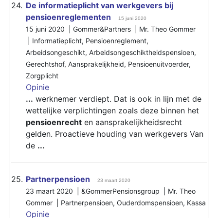
24.
De informatieplicht van werkgevers bij
pensioenreglementen
15 juni 2020
15 juni 2020 | Gommer&Partners | Mr. Theo Gommer
|
Informatieplicht
,
Pensioenreglement
,
Arbeidsongeschikt
,
Arbeidsongeschiktheidspensioen
,
Gerechtshof
,
Aansprakelijkheid
,
Pensioenuitvoerder
,
Zorgplicht
Opinie
...
werknemer verdiept. Dat is ook in lijn met de
wettelijke verplichtingen zoals deze binnen het
pensioenrecht
en aansprakelijkheidsrecht
gelden. Proactieve houding van werkgevers Van
de
...
25.
Partnerpensioen
23 maart 2020
23 maart 2020 | &GommerPensionsgroup | Mr. Theo
Gommer |
Partnerpensioen
,
Ouderdomspensioen
,
Kassa
Opinie