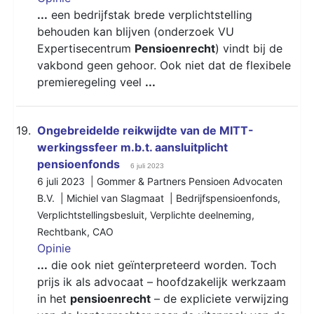
...
een bedrijfstak brede verplichtstelling
behouden kan blijven (onderzoek VU
Expertisecentrum
Pensioenrecht
) vindt bij de
vakbond geen gehoor. Ook niet dat de flexibele
premieregeling veel
...
19.
Ongebreidelde reikwijdte van de MITT-
werkingssfeer m.b.t. aansluitplicht
pensioenfonds
6 juli 2023
6 juli 2023 | Gommer & Partners Pensioen Advocaten
B.V. | Michiel van Slagmaat |
Bedrijfspensioenfonds
,
Verplichtstellingsbesluit
,
Verplichte deelneming
,
Rechtbank
,
CAO
Opinie
...
die ook niet geïnterpreteerd worden. Toch
prijs ik als advocaat – hoofdzakelijk werkzaam
in het
pensioenrecht
– de expliciete verwijzing