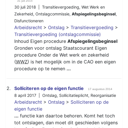
31 juli 2015
30 juli 2018 |
Transitievergoeding
,
Wet Werk en
Zekerheid
,
Ontslagcommissie
,
Afspiegelingsbeginsel
,
Disfunctioneren
Arbeidsrecht
>
Ontslag
>
Transitievergoeding
>
Transitievergoeding (ontslagcommissie)
Inhoud Eigen procedure
Afspiegelingsbeginsel
Gronden voor ontslag Staatscourant Eigen
procedure Onder de Wet werk en zekerheid
(
WWZ
) is het mogelijk om in de CAO een eigen
procedure op te nemen
...
2.
Solliciteren op de eigen functie
17 augustus 2014
8 april 2017 |
Ontslag
,
Sollicitatieplicht
,
Reorganisatie
Arbeidsrecht
>
Ontslag
>
Solliciteren op de
eigen functie
...
functie kan daartoe behoren. Komt het toch
tot ontslagen, dan moet dit geschieden volgens