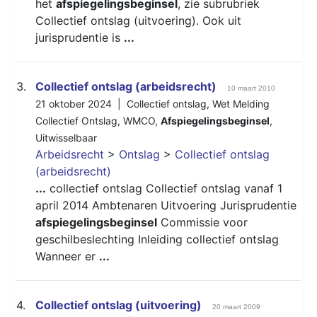
het
afspiegelingsbeginsel
, zie subrubriek
Collectief ontslag (uitvoering). Ook uit
jurisprudentie is
...
3.
Collectief ontslag (arbeidsrecht)
10 maart 2010
21 oktober 2024 |
Collectief ontslag
,
Wet Melding
Collectief Ontslag
,
WMCO
,
Afspiegelingsbeginsel
,
Uitwisselbaar
Arbeidsrecht
>
Ontslag
>
Collectief ontslag
(arbeidsrecht)
...
collectief ontslag Collectief ontslag vanaf 1
april 2014 Ambtenaren Uitvoering Jurisprudentie
afspiegelingsbeginsel
Commissie voor
geschilbeslechting Inleiding collectief ontslag
Wanneer er
...
4.
Collectief ontslag (uitvoering)
20 maart 2009