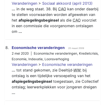
Veranderingen
>
Sociaal akkoord (april 2013)
...
in de weg staat. 38. Bij
CAO
kan onder daarbij
te stellen voorwaarden worden afgeweken van
het
afspiegelingsbeginsel
als die
CAO
voorziet
in een commissie die voorgenomen ontslagen
om
...
8.
Economische veranderingen
20 maart 2009
2 mei 2020 |
Economische veranderingen
,
Kredietcrisis
,
Economie
,
Indexatie
,
Loonsverhoging
Veranderingen
>
Economische veranderingen
...
tot stand gekomen, zie Deeltijd-
WW
; bij
ontslag is een tijdelijke versoepeling van het
afspiegelingsbeginsel
toegestaan, zie Collectief
ontslag; leerwerkplekken voor jongeren dreigen
...