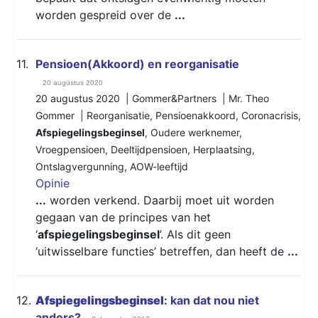
worden gespreid over de
...
11.
Pensioen(Akkoord) en reorganisatie
20 augustus 2020
20 augustus 2020 | Gommer&Partners | Mr. Theo
Gommer |
Reorganisatie
,
Pensioenakkoord
,
Coronacrisis
,
Afspiegelingsbeginsel
,
Oudere werknemer
,
Vroegpensioen
,
Deeltijdpensioen
,
Herplaatsing
,
Ontslagvergunning
,
AOW-leeftijd
Opinie
...
worden verkend. Daarbij moet uit worden
gegaan van de principes van het
‘
afspiegelingsbeginsel
’. Als dit geen
‘uitwisselbare functies’ betreffen, dan heeft de
...
12.
Afspiegelingsbeginsel
: kan dat nou niet
anders?