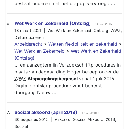
bestaat ouderen met het oog op vervroegd
...
6.
Wet Werk en Zekerheid (Ontslag)
16 mei 2015
18 maart 2021 |
Wet Werk en Zekerheid
,
Ontslag
,
WWZ
,
Disfunctioneren
Arbeidsrecht
>
Wetten flexibiliteit en zekerheid
>
Wet Werk en Zekerheid
>
Wet Werk en Zekerheid
(Ontslag)
...
en aanzegtermijn Verzoekschriftprocedures in
plaats van dagvaarding Hoger beroep onder de
WWZ
Afspiegelingsbeginsel
vanaf 1 juli 2015
Digitale ontslagprocedure vindt beperkt
doorgang Nieuw
...
7.
Sociaal akkoord (april 2013)
12 april 2013
30 augustus 2015 |
Akkoord
,
Sociaal Akkoord
,
2013
,
Sociaal