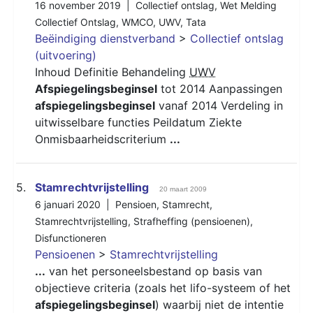
16 november 2019 |
Collectief ontslag
,
Wet Melding
Collectief Ontslag
,
WMCO
,
UWV
,
Tata
Beëindiging dienstverband
>
Collectief ontslag
(uitvoering)
Inhoud Definitie Behandeling
UWV
Afspiegelingsbeginsel
tot 2014 Aanpassingen
afspiegelingsbeginsel
vanaf 2014 Verdeling in
uitwisselbare functies Peildatum Ziekte
Onmisbaarheidscriterium
...
5.
Stamrechtvrijstelling
20 maart 2009
6 januari 2020 |
Pensioen
,
Stamrecht
,
Stamrechtvrijstelling
,
Strafheffing (pensioenen)
,
Disfunctioneren
Pensioenen
>
Stamrechtvrijstelling
...
van het personeelsbestand op basis van
objectieve criteria (zoals het lifo-systeem of het
afspiegelingsbeginsel
) waarbij niet de intentie