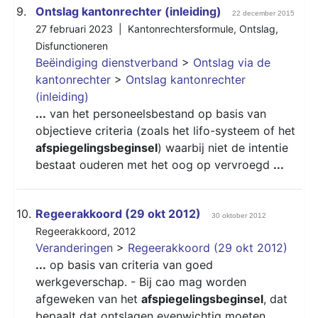
9.
Ontslag kantonrechter (inleiding)
22 december 2015
27 februari 2023 |
Kantonrechtersformule
,
Ontslag
,
Disfunctioneren
Beëindiging dienstverband
>
Ontslag via de
kantonrechter
>
Ontslag kantonrechter
(inleiding)
...
van het personeelsbestand op basis van
objectieve criteria (zoals het lifo-systeem of het
afspiegelingsbeginsel
) waarbij niet de intentie
bestaat ouderen met het oog op vervroegd
...
10.
Regeerakkoord (29 okt 2012)
30 oktober 2012
Regeerakkoord
,
2012
Veranderingen
>
Regeerakkoord (29 okt 2012)
...
op basis van criteria van goed
werkgeverschap. - Bij cao mag worden
afgeweken van het
afspiegelingsbeginsel
, dat
bepaalt dat ontslagen evenwichtig moeten