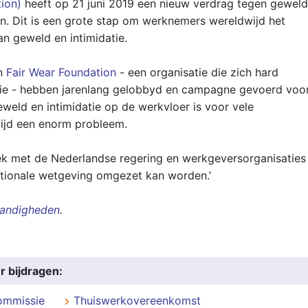
tion)
heeft op 21 juni 2019 een nieuw verdrag tegen geweld
n. Dit is een grote stap om werknemers wereldwijd het
an geweld en intimidatie.
en
Fair Wear Foundation
- een organisatie die zich hard
trie - hebben jarenlang gelobbyd en campagne gevoerd voo
eweld en intimidatie op de werkvloer is voor vele
ijd een enorm probleem.
rek met de Nederlandse regering en werkgeversorganisaties
ationale wetgeving omgezet kan worden.’
andigheden
.
r bijdragen:
ommissie
Thuiswerkovereenkomst