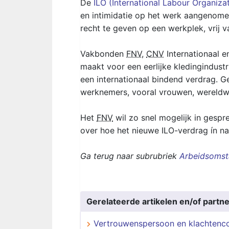
De
ILO (International Labour Organiza
en intimidatie op het werk aangenome
recht te geven op een werkplek, vrij v
Vakbonden
FNV
,
CNV
Internationaal 
maakt voor een eerlijke kledingindus
een internationaal bindend verdrag. G
werknemers, vooral vrouwen, wereldw
Het
FNV
wil zo snel mogelijk in gesp
over hoe het nieuwe ILO-verdrag ín n
Ga terug naar subrubriek
Arbeidsomst
Gerelateerde artikelen en/of partne
Vertrouwenspersoon en klachtenc