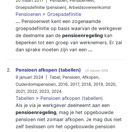
20 maart 2017 |
Pensioen
,
Pensioenwet
,
Groepsdefinitie (pensioen)
,
Arbeidsovereenkomst
Pensioenen
>
Groepsdefinitie
...
Pensioenwet kent een zogenaamde
groepsdefinitie op basis waarvan de werkgever
de deelname aan de
pensioenregeling
kan
beperken tot een groep van werknemers. Er zal
dan sprake moeten zijn van een
...
2.
Pensioen afkopen (tabellen)
20 oktober 2009
9 januari 2024 |
Tabel
,
Pensioen
,
Afkopen
,
Ouderdomspensioen
,
2016
,
2017
,
2018
,
2019
,
2020
,
2021
,
2022
,
2023
,
2024
Tabellen
>
Pensioen afkopen (tabellen)
Als je via je werkgever deelneemt aan een
pensioenregeling
, mag je het opgebouwde
pensioen niet zomaar afkopen. Je mag dus niet
zelf beslissen om het opgebouwde pensioen