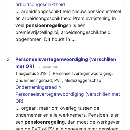
arbeidsongeschiktheid
...
arbeidsongeschiktheid Nieuw pensioenstelsel
en arbeidsongeschiktheid Premievrijstelling In
veel
pensioenregeling
en is een
premievrijstelling bij arbeidsongeschiktheid
opgenomen. Dit houdt in
...
21.
Personeelsvertegenwoordiging (verschillen
met OR)
20 maart 2009
1 augustus 2019 |
Personeelsvertegenwoordiging
,
Ondernemingsraad
,
PVT
,
Medezeggenschap
Ondernemingsraad
>
Personeelsvertegenwoordiging (verschillen met
OR)
...
orgaan, maar om overleg tussen de
ondernemer en alle werknemers. Pensioen Is er
een
pensioenregeling
, dan moet de werkgever
aan de
PVT
of PV alle gegevens over pensioen