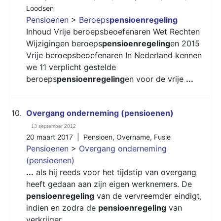
Loodsen
Pensioenen
>
Beroeps
pensioenregeling
Inhoud Vrije beroepsbeoefenaren Wet Rechten
Wijzigingen beroeps
pensioenregeling
en 2015
Vrije beroepsbeoefenaren In Nederland kennen
we 11 verplicht gestelde
beroeps
pensioenregeling
en voor de vrije
...
10.
Overgang onderneming (pensioenen)
13 september 2012
20 maart 2017 |
Pensioen
,
Overname
,
Fusie
Pensioenen
>
Overgang onderneming
(pensioenen)
...
als hij reeds voor het tijdstip van overgang
heeft gedaan aan zijn eigen werknemers. De
pensioenregeling
van de vervreemder eindigt,
indien en zodra de
pensioenregeling
van
verkrijger
...