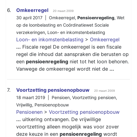
6.
Omkeerregel
20 maart 2009
30 april 2017 |
Omkeerregel
,
Pensioenregeling
,
Wet
op de loonbelasting en Coördinatiewet Sociale
verzekeringen
,
Loon- en inkomstenbelasting
Loon- en inkomstenbelasting
>
Omkeerregel
...
Fiscale regel De omkeerregel is een fiscale
regel die inhoud dat aanspraken die berusten op
een
pensioenregeling
niet tot het loon behoren.
Vanwege de omkeerregel wordt niet de
...
7.
Voortzetting pensioenopbouw
20 maart 2009
18 maart 2019 |
Pensioen
,
Voortzetting pensioen
,
Vrijwillig
,
Pensioenopbouw
Pensioenen
>
Voortzetting pensioenopbouw
...
uitkering ontvangen. De vrijwillige
voortzetting alleen mogelijk was voor zover
deze keuze in een
pensioenregeling
wordt