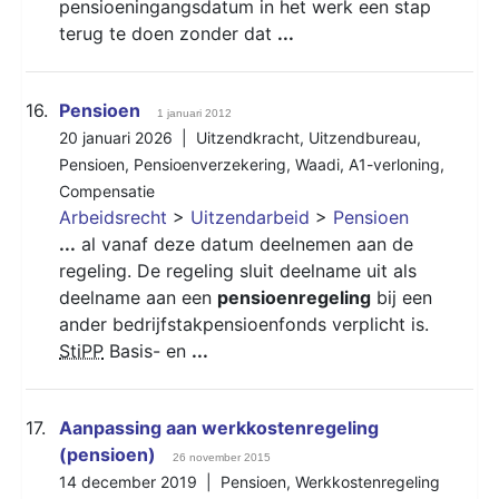
pensioeningangsdatum in het werk een stap
terug te doen zonder dat
...
16.
Pensioen
1 januari 2012
20 januari 2026 |
Uitzendkracht
,
Uitzendbureau
,
Pensioen
,
Pensioenverzekering
,
Waadi
,
A1-verloning
,
Compensatie
Arbeidsrecht
>
Uitzendarbeid
>
Pensioen
...
al vanaf deze datum deelnemen aan de
regeling. De regeling sluit deelname uit als
deelname aan een
pensioenregeling
bij een
ander bedrijfstakpensioenfonds verplicht is.
StiPP
Basis- en
...
17.
Aanpassing aan werkkostenregeling
(pensioen)
26 november 2015
14 december 2019 |
Pensioen
,
Werkkostenregeling