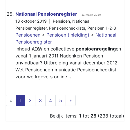
25.
Nationaal Pensioenregister
11 maart 2010
18 oktober 2019 |
Pensioen
,
Nationaal
Pensioenregister
,
Pensioenchecklists
,
Pensioen 1-2-3
Pensioenen
>
Pensioen (inleiding)
>
Nationaal
Pensioenregister
Inhoud
AOW
en collectieve
pensioenregeling
en
vanaf 1 januari 2011 Nadenken Pensioen
onvindbaar? Uitbreiding vanaf december 2012
Wet Pensioencommunicatie Pensioenchecklist
voor werkgevers online
...
(current)
«
1
2
3
4
5
»
Bekijk items:
1
tot
25
(238 totaal)