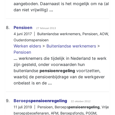
aangeboden. Daarnaast is het mogelijk om na (al
dan niet vrijwillig)
...
8.
Pensioen
27 februari 2013
4 juni 2017 |
Buitenlandse werknemers
,
Pensioen
,
AOW
,
Ouderdomspensioen
Werken elders
>
Buitenlandse werknemers
>
Pensioen
...
werknemers die tijdelijk in Nederland te werk
zijn gesteld, onder voorwaarden hun
buitenlandse
pensioenregeling
voortzetten,
waarbij de pensioenbijdrage van de werkgever
onbelast is en de
...
9.
Beroeps
pensioenregeling
22 oktober 2012
11 juli 2019 |
Pensioen
,
Beroeps
pensioenregeling
,
Vrije
beroepsbeoefenaren
,
AFM
,
Beroepsfonds
,
PGGM
,