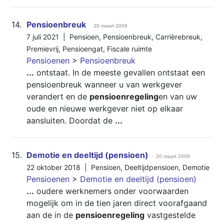
14.
Pensioenbreuk
20 maart 2009
7 juli 2021 |
Pensioen
,
Pensioenbreuk
,
Carrièrebreuk
,
Premievrij
,
Pensioengat
,
Fiscale ruimte
Pensioenen
>
Pensioenbreuk
...
ontstaat. In de meeste gevallen ontstaat een
pensioenbreuk wanneer u van werkgever
verandert en de
pensioenregeling
en van uw
oude en nieuwe werkgever niet op elkaar
aansluiten. Doordat de
...
15.
Demotie en deeltijd (pensioen)
20 maart 2009
22 oktober 2018 |
Pensioen
,
Deeltijdpensioen
,
Demotie
Pensioenen
>
Demotie en deeltijd (pensioen)
...
oudere werknemers onder voorwaarden
mogelijk om in de tien jaren direct voorafgaand
aan de in de
pensioenregeling
vastgestelde