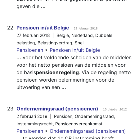
geven die
...
22.
Pensioen in/uit België
27 februari 2018
27 februari 2018 |
België
,
Nederland
,
Dubbele
belasting
,
Belastingverdrag
,
Snel
Pensioenen
>
Pensioen in/uit België
...
voor het voldoende scheiden van de middelen
voor het netto pensioen van de middelen voor
de basis
pensioenregeling
. Via de regeling netto
pensioen worden belemmeringen voor de
uitvoering van een
...
23.
Ondernemingsraad (pensioenen)
10 oktober 2012
2 februari 2019 |
Pensioen
,
Ondernemingsraad
,
Instemmingsrecht
,
Pensioenovereenkomst
Pensioenen
>
Ondernemingsraad (pensioenen)
...
te worden dat de
OR
instemming heeft