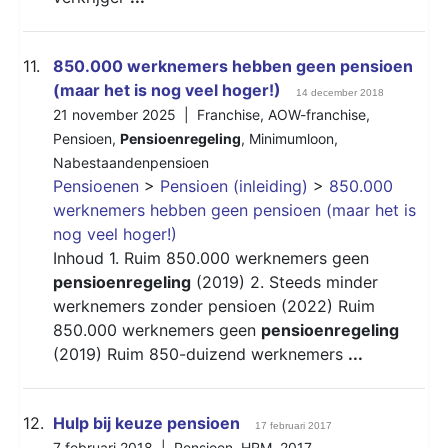
11.
850.000 werknemers hebben geen pensioen
(maar het is nog veel hoger!)
14 december 2018
21 november 2025 |
Franchise
,
AOW-franchise
,
Pensioen
,
Pensioenregeling
,
Minimumloon
,
Nabestaandenpensioen
Pensioenen
>
Pensioen (inleiding)
>
850.000
werknemers hebben geen pensioen (maar het is
nog veel hoger!)
Inhoud 1. Ruim 850.000 werknemers geen
pensioenregeling
(2019) 2. Steeds minder
werknemers zonder pensioen (2022) Ruim
850.000 werknemers geen
pensioenregeling
(2019) Ruim 850-duizend werknemers
...
12.
Hulp bij keuze pensioen
17 februari 2017
7 februari 2018 |
Pensioen
,
HRM
,
2017