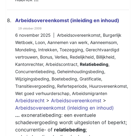
8.
Arbeidsovereenkomst (inleiding en inhoud)
19 oktober 2009
6 november 2025 |
Arbeidsovereenkomst
,
Burgerlijk
Wetboek
,
Loon
,
Aannemen van werk
,
Aanneemsom
,
Mondeling
,
Intrekken
,
Toezegging
,
Gerechtvaardigd
vertrouwen
,
Bonus
,
Verlies
,
Redelijkheid
,
Billijkheid
,
Kantonrechter
,
Arbeidscontract
,
Relatiebeding
,
Concurrentiebeding
,
Geheimhoudingsbeding
,
Wijzigingsbeding
,
Boetebeding
,
Gratificatie
,
Transitievergoeding
,
Referteperiode
,
Huurovereenkomst
,
Wet goed verhuurderschap
,
Arbeidsmigranten
Arbeidsrecht
>
Arbeidsovereenkomst
>
Arbeidsovereenkomst (inleiding en inhoud)
...
exoneratiebeding: een eventuele
schadevergoeding wordt uitgesloten of beperkt;
concurrentie- of
relatiebeding
;