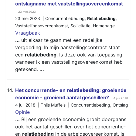
ontslagname met vaststellingsovereenkomst
23 mei 2023
23 mei 2023 |
Concurrentiebeding
,
Relatiebeding
,
Vaststellingsovereenkomst
,
Sollicitatie
,
Homepage
Vraagbaak
...
uit elkaar te gaan met een redelijke
vergoeding. In mijn aanstellingscontract staat
een
relatiebeding
. Is deze ook van toepassing
wanneer ik een vaststellingsovereenkomst heb
getekend.
...
14.
Het concurrentie- en
relatiebeding
: groeiende
economie - groeiend aantal geschillen?
4 juli 2018
4 juli 2018 | Thijs Muffels |
Concurrentiebeding
,
Ontslag
Opinie
...
Bij een groeiende economie groeit doorgaans
ook het aantal geschillen over het concurrentie-
en
relatiebeding
in de arbeidsovereenkomst. Is