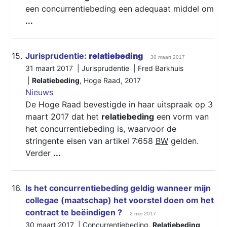
een concurrentiebeding een adequaat middel om
...
15.
Jurisprudentie:
relatiebeding
30 maart 2017
31 maart 2017 | Jurisprudentie | Fred Barkhuis
|
Relatiebeding
,
Hoge Raad
,
2017
Nieuws
De Hoge Raad bevestigde in haar uitspraak op 3
maart 2017 dat het
relatiebeding
een vorm van
het concurrentiebeding is, waarvoor de
stringente eisen van artikel 7:658
BW
gelden.
Verder
...
16.
Is het concurrentiebeding geldig wanneer mijn
collegae (maatschap) het voorstel doen om het
contract te beëindigen ?
2 mei 2017
30 maart 2017 |
Concurrentiebeding
,
Relatiebeding