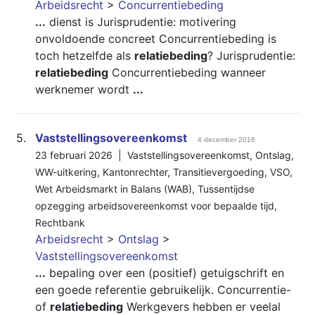
Arbeidsrecht
>
Concurrentiebeding
...
dienst is Jurisprudentie: motivering
onvoldoende concreet Concurrentiebeding is
toch hetzelfde als
relatiebeding
? Jurisprudentie:
relatiebeding
Concurrentiebeding wanneer
werknemer wordt
...
5.
Vaststellingsovereenkomst
4 december 2016
23 februari 2026 |
Vaststellingsovereenkomst
,
Ontslag
,
WW-uitkering
,
Kantonrechter
,
Transitievergoeding
,
VSO
,
Wet Arbeidsmarkt in Balans (WAB)
,
Tussentijdse
opzegging arbeidsovereenkomst voor bepaalde tijd
,
Rechtbank
Arbeidsrecht
>
Ontslag
>
Vaststellingsovereenkomst
...
bepaling over een (positief) getuigschrift en
een goede referentie gebruikelijk. Concurrentie-
of
relatiebeding
Werkgevers hebben er veelal