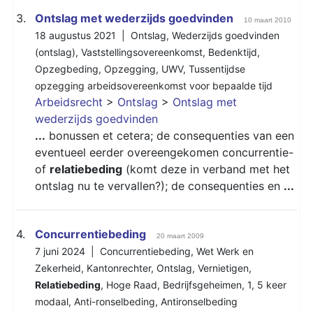
3.
Ontslag met wederzijds goedvinden
10 maart 2010
18 augustus 2021 |
Ontslag
,
Wederzijds goedvinden
(ontslag)
,
Vaststellingsovereenkomst
,
Bedenktijd
,
Opzegbeding
,
Opzegging
,
UWV
,
Tussentijdse
opzegging arbeidsovereenkomst voor bepaalde tijd
Arbeidsrecht
>
Ontslag
>
Ontslag met
wederzijds goedvinden
...
bonussen et cetera; de consequenties van een
eventueel eerder overeengekomen concurrentie-
of
relatiebeding
(komt deze in verband met het
ontslag nu te vervallen?); de consequenties en
...
4.
Concurrentiebeding
20 maart 2009
7 juni 2024 |
Concurrentiebeding
,
Wet Werk en
Zekerheid
,
Kantonrechter
,
Ontslag
,
Vernietigen
,
Relatiebeding
,
Hoge Raad
,
Bedrijfsgeheimen
,
1
,
5 keer
modaal
,
Anti-ronselbeding
,
Antironselbeding