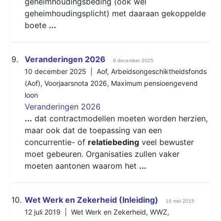
geheimhoudingsbeding (ook wel
geheimhoudingsplicht) met daaraan gekoppelde
boete
...
9.
Veranderingen 2026
9 december 2025
10 december 2025 |
Aof
,
Arbeidsongeschiktheidsfonds
(Aof)
,
Voorjaarsnota 2026
,
Maximum pensioengevend
loon
Veranderingen 2026
...
dat contractmodellen moeten worden herzien,
maar ook dat de toepassing van een
concurrentie- of
relatiebeding
veel bewuster
moet gebeuren. Organisaties zullen vaker
moeten aantonen waarom het
...
10.
Wet Werk en Zekerheid (Inleiding)
16 mei 2015
12 juli 2019 |
Wet Werk en Zekerheid
,
WWZ
,