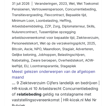
31 juli 2026 |
Veranderingen
,
2023
,
Wet
,
Wet Toekomst
Pensioenen
,
Vertrouwenspersoon
,
Concurrentiebeding
,
Transitievergoeding
,
Flexcontract
,
Bepaalde tijd
,
Minimum Loon
,
Loonbelasting
,
Heffing
,
Arbeidsbemiddeling
,
ZZP
,
Zorg
,
Diplomaterreur
,
Skills
,
Nulurencontract
,
Tussentijdse opzegging
arbeidsovereenkomst voor bepaalde tijd
,
Ziekteverzuim
,
Personeelstekort
,
Wet op de verzekeringsplicht
,
2025
,
Bitcoin
,
Ascie
,
NPO
,
Maandloon
,
Stagiair
,
Adverteren
,
Gelijke beloning
,
Jobhoppen
,
Belastingschijven
,
Nabetaling
,
Zware beroepen
,
Overheidstekort
,
AOW-
leeftijd
,
EU
,
Loontransparantie
,
Stageplek
Meest gelezen onderwerpen van de afgelopen
maand
...
9 Ziekteverzuim Cijfers landelijk en bedrijven |
HR-kiosk.nl 10 Arbeidsrecht Concurrentiebeding
of
relatiebeding
geldig na ontslagname met
vaststellingsovereenkomst | HR-kiosk.nl Mei Nr
Rubriek
...