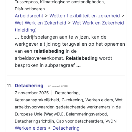
Tussenpoos
,
Klimatologische omstandigheden
,
Disfunctioneren
Arbeidsrecht
>
Wetten flexibiliteit en zekerheid
>
Wet Werk en Zekerheid
>
Wet Werk en Zekerheid
(Inleiding)
...
bedrijfsbelangen aan te wijzen, kan de
werkgever altijd nog terugvallen op het opnemen
van een
relatiebeding
in de
arbeidsovereenkomst.
Relatiebeding
wordt
besproken in subparagraaf
...
11.
Detachering
20 maart 2009
7 november 2025 |
Detachering
,
Ketenaansprakelijkheid
,
G-rekening
,
Werken elders
,
Wet
arbeidsvoorwaarden gedetacheerde werknemers in de
Europese Unie (WagwEU)
,
Belemmeringsverbod
,
Detacheringsrichtlijn
,
Cao voor detacheerders
,
VvDN
Werken elders
>
Detachering