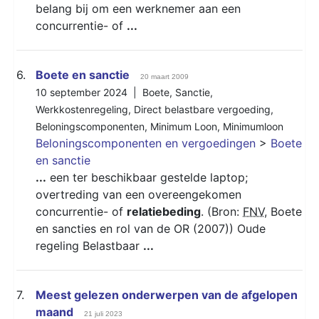
belang bij om een werknemer aan een
concurrentie- of
...
6.
Boete en sanctie
20 maart 2009
10 september 2024 |
Boete
,
Sanctie
,
Werkkostenregeling
,
Direct belastbare vergoeding
,
Beloningscomponenten
,
Minimum Loon
,
Minimumloon
Beloningscomponenten en vergoedingen
>
Boete
en sanctie
...
een ter beschikbaar gestelde laptop;
overtreding van een overeengekomen
concurrentie- of
relatiebeding
. (Bron:
FNV
, Boete
en sancties en rol van de OR (2007)) Oude
regeling Belastbaar
...
7.
Meest gelezen onderwerpen van de afgelopen
maand
21 juli 2023