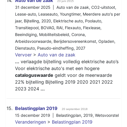
14.
Auto van de zaak
23 juni 2015
31 december 2025 |
Auto van de zaak
,
CO2-uitstoot
,
Lease-auto
,
Leaseauto
,
Youngtimer
,
Meerdere auto's per
jaar
,
Bijtelling
,
2020
,
Elektrische auto
,
Poolauto
,
Transitiepool
,
BOVAG
,
RAI
,
Flexauto
,
Flexlease
,
Beeindiging
,
Mobiliteitsbeleid
,
Corona
,
Arbeidsvoorwaarde
,
Berijdersovereenkomst
,
Opladen
,
Dienstauto
,
Pseudo-eindheffing
,
2027
Vervoer
>
Auto van de zaak
...
verlaagde bijtelling volledig elektrische auto’s
Voor elektrische auto's met een hogere
cataloguswaarde
geldt voor de meerwaarde
22% bijtelling Bijtelling 2019 2020 2021 2022
2023 2024
...
15.
Belastingplan 2019
20 september 2018
15 december 2019 |
Belastingplan
,
2019
,
Wetsvoorstel
Veranderingen
>
Belastingplan 2019