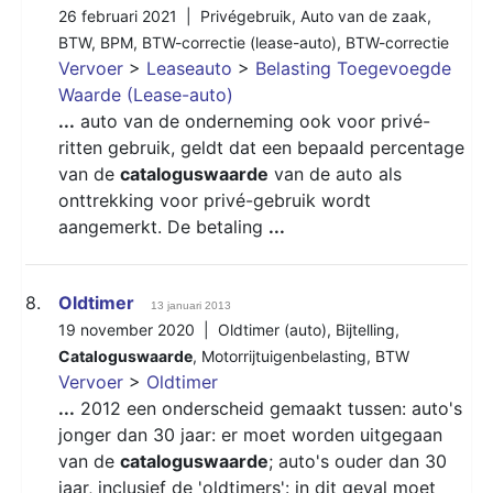
26 februari 2021 |
Privégebruik
,
Auto van de zaak
,
BTW
,
BPM
,
BTW-correctie (lease-auto)
,
BTW-correctie
Vervoer
>
Leaseauto
>
Belasting Toegevoegde
Waarde (Lease-auto)
...
auto van de onderneming ook voor privé-
ritten gebruik, geldt dat een bepaald percentage
van de
cataloguswaarde
van de auto als
onttrekking voor privé-gebruik wordt
aangemerkt. De betaling
...
8.
Oldtimer
13 januari 2013
19 november 2020 |
Oldtimer (auto)
,
Bijtelling
,
Cataloguswaarde
,
Motorrijtuigenbelasting
,
BTW
Vervoer
>
Oldtimer
...
2012 een onderscheid gemaakt tussen: auto's
jonger dan 30 jaar: er moet worden uitgegaan
van de
cataloguswaarde
; auto's ouder dan 30
jaar, inclusief de 'oldtimers': in dit geval moet