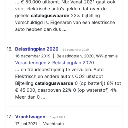
...
€ 50.000 uitkomt. Nb: Vanaf 2021 gaat ook
voor elektrische auto’s gelden dat over de
gehele
cataloguswaarde
22% bijtelling
verschuldigd is. Eigenaren van een elektrische
auto hebben dan dus
...
16.
Belastingplan 2020
16 september 2019
16 december 2019 |
Belastingplan
,
2020
,
WW-premie
Veranderingen
>
Belastingplan 2020
...
en fraudebestrijding te vervullen. Auto
Elektrisch en andere auto's CO2 uitstoot
Bijtelling
cataloguswaarde
0 (op batterij) 8% tot
€ 45.000, daarboven 22% 0 (op waterstof) 4%
Meer dan 0
...
17.
Vrachtwagen
6 april 2017
17 juni 2021 |
Vrachtauto