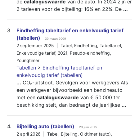
de
cataloguswaarde
van de auto. In 2024 zijn er
2 tarieven voor de bijtelling: 16% en 22%. De
...
3.
Eindheffing tabeltarief en enkelvoudig tarief
(tabellen)
30 maart 2009
2 september 2025 |
Tabel
,
Eindheffing
,
Tabeltarief
,
Enkelvoudige tarief
,
2021
,
Pseudo-eindheffing
,
Youngtimer
Tabellen
>
Eindheffing tabeltarief en
enkelvoudig tarief (tabellen)
...
CO₂-uitstoot. Gevolgen voor werkgevers Als
een werkgever bijvoorbeeld een benzineauto
met een
cataloguswaarde
van € 50.000 ter
beschikking stelt, dan bedraagt de jaarlijkse
...
4.
Bijtelling auto (tabellen)
23 juni 2015
2 april 2026 |
Tabel
,
Bijtelling
,
Oldtimer (auto)
,