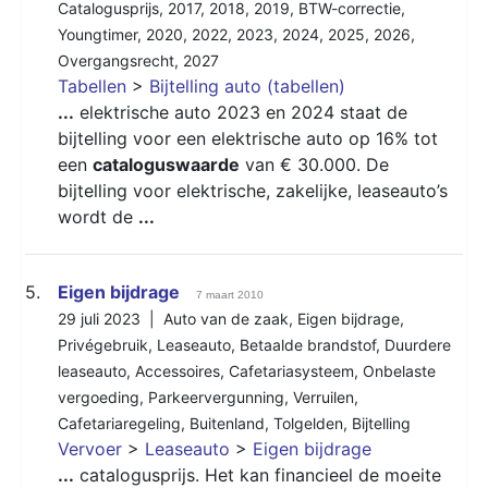
Catalogusprijs
,
2017
,
2018
,
2019
,
BTW-correctie
,
Youngtimer
,
2020
,
2022
,
2023
,
2024
,
2025
,
2026
,
Overgangsrecht
,
2027
Tabellen
>
Bijtelling auto (tabellen)
...
elektrische auto 2023 en 2024 staat de
bijtelling voor een elektrische auto op 16% tot
een
cataloguswaarde
van € 30.000. De
bijtelling voor elektrische, zakelijke, leaseauto’s
wordt de
...
5.
Eigen bijdrage
7 maart 2010
29 juli 2023 |
Auto van de zaak
,
Eigen bijdrage
,
Privégebruik
,
Leaseauto
,
Betaalde brandstof
,
Duurdere
leaseauto
,
Accessoires
,
Cafetariasysteem
,
Onbelaste
vergoeding
,
Parkeervergunning
,
Verruilen
,
Cafetariaregeling
,
Buitenland
,
Tolgelden
,
Bijtelling
Vervoer
>
Leaseauto
>
Eigen bijdrage
...
catalogusprijs. Het kan financieel de moeite