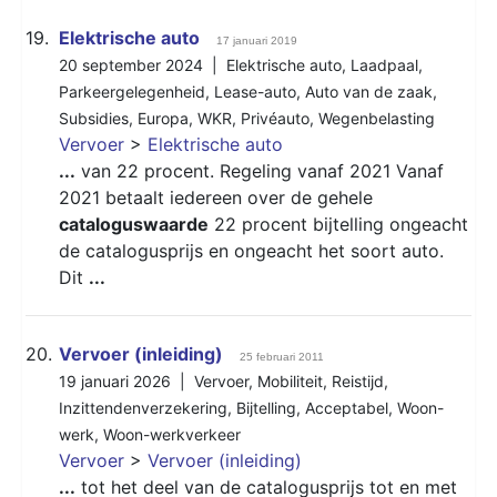
19.
Elektrische auto
17 januari 2019
20 september 2024 |
Elektrische auto
,
Laadpaal
,
Parkeergelegenheid
,
Lease-auto
,
Auto van de zaak
,
Subsidies
,
Europa
,
WKR
,
Privéauto
,
Wegenbelasting
Vervoer
>
Elektrische auto
...
van 22 procent. Regeling vanaf 2021 Vanaf
2021 betaalt iedereen over de gehele
cataloguswaarde
22 procent bijtelling ongeacht
de catalogusprijs en ongeacht het soort auto.
Dit
...
20.
Vervoer (inleiding)
25 februari 2011
19 januari 2026 |
Vervoer
,
Mobiliteit
,
Reistijd
,
Inzittendenverzekering
,
Bijtelling
,
Acceptabel
,
Woon-
werk
,
Woon-werkverkeer
Vervoer
>
Vervoer (inleiding)
...
tot het deel van de catalogusprijs tot en met