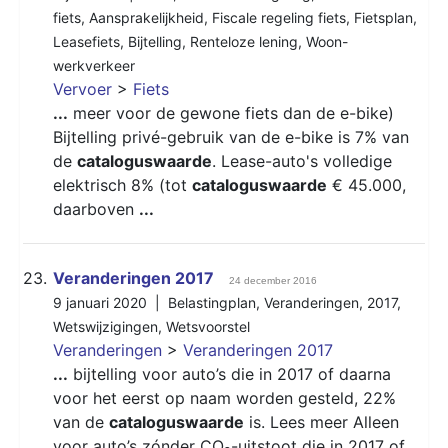
fiets
,
Aansprakelijkheid
,
Fiscale regeling fiets
,
Fietsplan
,
Leasefiets
,
Bijtelling
,
Renteloze lening
,
Woon-
werkverkeer
Vervoer
>
Fiets
...
meer voor de gewone fiets dan de e-bike)
Bijtelling privé-gebruik van de e-bike is 7% van
de
cataloguswaarde
. Lease-auto's volledige
elektrisch 8% (tot
cataloguswaarde
€ 45.000,
daarboven
...
23.
Veranderingen 2017
24 december 2016
9 januari 2020 |
Belastingplan
,
Veranderingen
,
2017
,
Wetswijzigingen
,
Wetsvoorstel
Veranderingen
>
Veranderingen 2017
...
bijtelling voor auto’s die in 2017 of daarna
voor het eerst op naam worden gesteld, 22%
van de
cataloguswaarde
is. Lees meer Alleen
voor auto’s zónder CO₂-uitstoot die in 2017 of