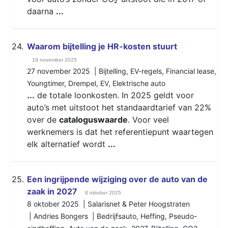
daarna
...
24.
​​​​​​​Waarom bijtelling je HR-kosten stuurt
19 november 2025
27 november 2025 |
Bijtelling
,
EV-regels
,
Financial lease
,
Youngtimer
,
Drempel
,
EV
,
Elektrische auto
...
de totale loonkosten. In 2025 geldt voor
auto’s met uitstoot het standaardtarief van 22%
over de
cataloguswaarde
. Voor veel
werknemers is dat het referentiepunt waartegen
elk alternatief wordt
...
25.
Een ingrijpende wijziging over de auto van de
zaak in 2027
8 oktober 2025
8 oktober 2025 | Salarisnet & Peter Hoogstraten
| Andries Bongers |
Bedrijfsauto
,
Heffing
,
Pseudo-