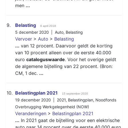
men
...
9.
Belasting
6 april 2018
5 december 2020 |
Auto
,
Belasting
Vervoer
>
Auto
>
Belasting
...
van 12 procent. Daarvoor geldt de korting
van 10 procent alleen over de eerste 40.000
euro
cataloguswaarde
. Voor het overige geldt
de algemene bijtelling van 22 procent. (Bron:
CM, 1 dec.
...
10.
Belastingplan 2021
15 september 2020
19 december 2020 |
2021
,
Belastingplan
,
Noodfonds
Overbrugging Werkgelegenheid (NOW)
Veranderingen
>
Belastingplan 2021
...
In 2021 gaat de bijtelling voor een elektrische
auto naar 14 procent over de eerste 40.000 euro