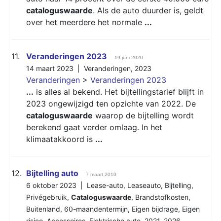
cataloguswaarde
. Als de auto duurder is, geldt
over het meerdere het normale
...
11.
Veranderingen 2023
19 juni 2020
14 maart 2023 |
Veranderingen
,
2023
Veranderingen
>
Veranderingen 2023
...
is alles al bekend. Het bijtellingstarief blijft in
2023 ongewijzigd ten opzichte van 2022. De
cataloguswaarde
waarop de bijtelling wordt
berekend gaat verder omlaag. In het
klimaatakkoord is
...
12.
Bijtelling auto
7 maart 2010
6 oktober 2023 |
Lease-auto
,
Leaseauto
,
Bijtelling
,
Privégebruik
,
Cataloguswaarde
,
Brandstofkosten
,
Buitenland
,
60-maandentermijn
,
Eigen bijdrage
,
Eigen
risico
,
Accessoires
,
Elektrische auto
,
2021
,
2026