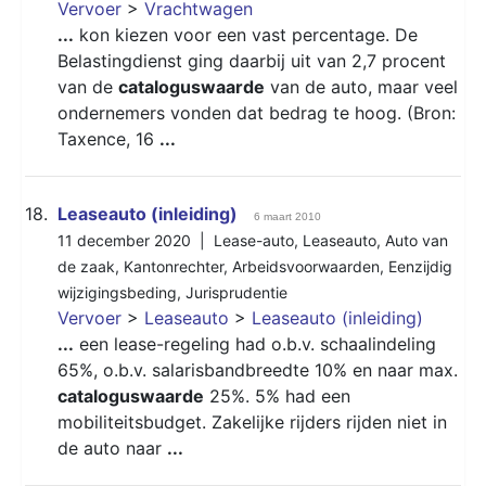
Vervoer
>
Vrachtwagen
...
kon kiezen voor een vast percentage. De
Belastingdienst ging daarbij uit van 2,7 procent
van de
cataloguswaarde
van de auto, maar veel
ondernemers vonden dat bedrag te hoog. (Bron:
Taxence, 16
...
18.
Leaseauto (inleiding)
6 maart 2010
11 december 2020 |
Lease-auto
,
Leaseauto
,
Auto van
de zaak
,
Kantonrechter
,
Arbeidsvoorwaarden
,
Eenzijdig
wijzigingsbeding
,
Jurisprudentie
Vervoer
>
Leaseauto
>
Leaseauto (inleiding)
...
een lease-regeling had o.b.v. schaalindeling
65%, o.b.v. salarisbandbreedte 10% en naar max.
cataloguswaarde
25%. 5% had een
mobiliteitsbudget. Zakelijke rijders rijden niet in
de auto naar
...