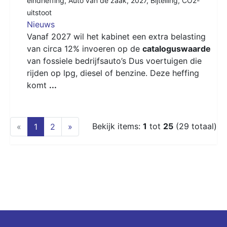
eindheffing
,
Auto van de zaak
,
2027
,
Bijtelling
,
CO2-
uitstoot
Nieuws
Vanaf 2027 wil het kabinet een extra belasting
van circa 12% invoeren op de
cataloguswaarde
van fossiele bedrijfsauto’s Dus voertuigen die
rijden op lpg, diesel of benzine. Deze heffing
komt
...
(current)
Bekijk items:
1
tot
25
(29 totaal)
«
1
2
»