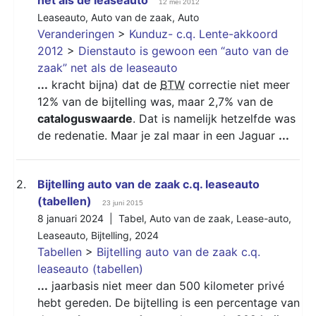
12 mei 2012
Leaseauto
,
Auto van de zaak
,
Auto
Veranderingen
>
Kunduz- c.q. Lente-akkoord
2012
>
Dienstauto is gewoon een “auto van de
zaak” net als de leaseauto
...
kracht bijna) dat de
BTW
correctie niet meer
12% van de bijtelling was, maar 2,7% van de
cataloguswaarde
. Dat is namelijk hetzelfde was
de redenatie. Maar je zal maar in een Jaguar
...
2.
Bijtelling auto van de zaak c.q. leaseauto
(tabellen)
23 juni 2015
8 januari 2024 |
Tabel
,
Auto van de zaak
,
Lease-auto
,
Leaseauto
,
Bijtelling
,
2024
Tabellen
>
Bijtelling auto van de zaak c.q.
leaseauto (tabellen)
...
jaarbasis niet meer dan 500 kilometer privé
hebt gereden. De bijtelling is een percentage van