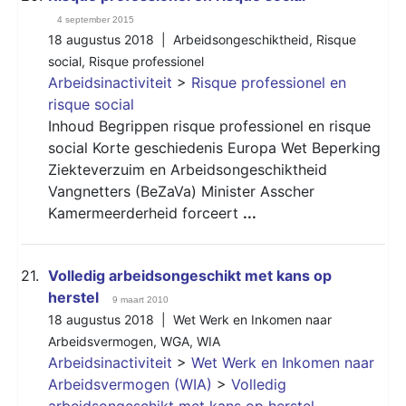
4 september 2015
18 augustus 2018 |
Arbeidsongeschiktheid
,
Risque
social
,
Risque professionel
Arbeidsinactiviteit
>
Risque professionel en
risque social
Inhoud Begrippen risque professionel en risque
social Korte geschiedenis Europa Wet Beperking
Ziekteverzuim en Arbeidsongeschiktheid
Vangnetters (BeZaVa) Minister Asscher
Kamermeerderheid forceert
...
21.
Volledig arbeidsongeschikt met kans op
herstel
9 maart 2010
18 augustus 2018 |
Wet Werk en Inkomen naar
Arbeidsvermogen
,
WGA
,
WIA
Arbeidsinactiviteit
>
Wet Werk en Inkomen naar
Arbeidsvermogen (WIA)
>
Volledig
arbeidsongeschikt met kans op herstel