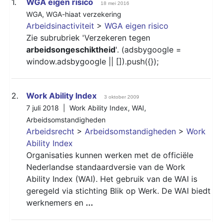
1.
WGA eigen risico
18 mei 2016
WGA
,
WGA-hiaat verzekering
Arbeidsinactiviteit
>
WGA eigen risico
Zie subrubriek 'Verzekeren tegen
arbeidsongeschiktheid
'. (adsbygoogle =
window.adsbygoogle || []).push({});
2.
Work Ability Index
3 oktober 2009
7 juli 2018 |
Work Ability Index
,
WAI
,
Arbeidsomstandigheden
Arbeidsrecht
>
Arbeidsomstandigheden
>
Work
Ability Index
Organisaties kunnen werken met de officiële
Nederlandse standaardversie van de Work
Ability Index (WAI). Het gebruik van de WAI is
geregeld via stichting Blik op Werk. De WAI biedt
werknemers en
...