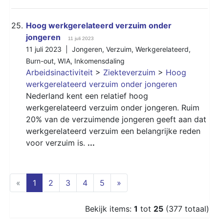
25.
Hoog werkgerelateerd verzuim onder
jongeren
11 juli 2023
11 juli 2023 |
Jongeren
,
Verzuim
,
Werkgerelateerd
,
Burn-out
,
WIA
,
Inkomensdaling
Arbeidsinactiviteit
>
Ziekteverzuim
>
Hoog
werkgerelateerd verzuim onder jongeren
Nederland kent een relatief hoog
werkgerelateerd verzuim onder jongeren. Ruim
20% van de verzuimende jongeren geeft aan dat
werkgerelateerd verzuim een belangrijke reden
voor verzuim is.
...
(current)
«
1
2
3
4
5
»
Bekijk items:
1
tot
25
(377 totaal)