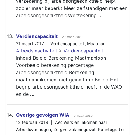
verzekering bij arbeidsongeschiktheid helpt
zzp'er maar beperkt Meer zelfstandigen met een
arbeidsongeschiktheidsverzekering
...
13.
Verdiencapaciteit
20 maart 2009
21 maart 2017 |
Verdiencapaciteit
,
Maatman
Arbeidsinactiviteit
>
Verdiencapaciteit
Inhoud Beleid Berekening Maatmanloon
Voorbeeld berekening percentage
arbeidsongeschiktheid Berekening
maatmaninkomen, niet geïnd loon Beleid Het
begrip arbeidsongeschiktheid heeft in de WAO
en de
...
14.
Overige gevolgen WIA
9 maart 2010
12 februari 2019 |
Wet Werk en Inkomen naar
Arbeidsvermogen
,
Zorgverzekeringswet
,
Re-integratie
,