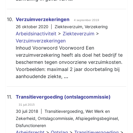
10.
Verzuimverzekeringen
4 september 2019
26 oktober 2020 |
Ziekteverzuim
,
Verzekering
Arbeidsinactiviteit
>
Ziekteverzuim
>
Verzuimverzekeringen
Inhoud Voorwoord Voorwoord Een
verzuimverzekering heeft als doel het bedrijf te
beschermen tegen onvoorziene verzuimkosten.
Voorbeelden: maximaal 2 jaar doorbetaling bij
aanhoudende ziekte,
...
11.
Transitievergoeding (ontslagcommissie)
31 juli 2015
30 juli 2018 |
Transitievergoeding
,
Wet Werk en
Zekerheid
,
Ontslagcommissie
,
Afspiegelingsbeginsel
,
Disfunctioneren
Arbeidsrecht
>
Ontslag
>
Transitievergoeding
>