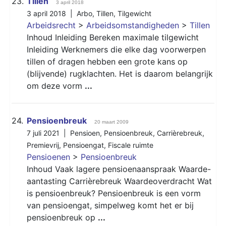
23.
Tillen
3 april 2018
3 april 2018 |
Arbo
,
Tillen
,
Tilgewicht
Arbeidsrecht
>
Arbeidsomstandigheden
>
Tillen
Inhoud Inleiding Bereken maximale tilgewicht
Inleiding Werknemers die elke dag voorwerpen
tillen of dragen hebben een grote kans op
(blijvende) rugklachten. Het is daarom belangrijk
om deze vorm
...
24.
Pensioenbreuk
20 maart 2009
7 juli 2021 |
Pensioen
,
Pensioenbreuk
,
Carrièrebreuk
,
Premievrij
,
Pensioengat
,
Fiscale ruimte
Pensioenen
>
Pensioenbreuk
Inhoud Vaak lagere pensioenaanspraak Waarde-
aantasting Carrièrebreuk Waardeoverdracht Wat
is pensioenbreuk? Pensioenbreuk is een vorm
van pensioengat, simpelweg komt het er bij
pensioenbreuk op
...