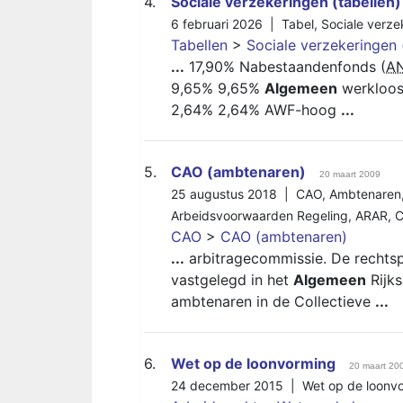
4.
Sociale verzekeringen (tabellen)
6 februari 2026 |
Tabel
,
Sociale verze
Tabellen
>
Sociale verzekeringen 
...
17,90% Nabestaandenfonds (
A
9,65% 9,65%
Algemeen
werkloos
2,64% 2,64% AWF-hoog
...
5.
CAO (ambtenaren)
20 maart 2009
25 augustus 2018 |
CAO
,
Ambtenaren
Arbeidsvoorwaarden Regeling
,
ARAR
,
CAO
>
CAO (ambtenaren)
...
arbitragecommissie. De rechtspo
vastgelegd in het
Algemeen
Rijk
ambtenaren in de Collectieve
...
6.
Wet op de loonvorming
20 maart 20
24 december 2015 |
Wet op de loonv