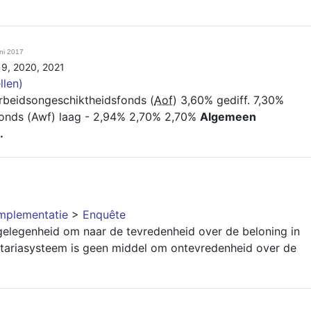
uni 2017
19
,
2020
,
2021
llen)
rbeidsongeschiktheidsfonds (
Aof
) 3,60% gediff. 7,30%
onds (Awf) laag - 2,94% 2,70% 2,70%
Algemeen
.
mplementatie
>
Enquête
elegenheid om naar de tevredenheid over de beloning in
etariasysteem is geen middel om ontevredenheid over de