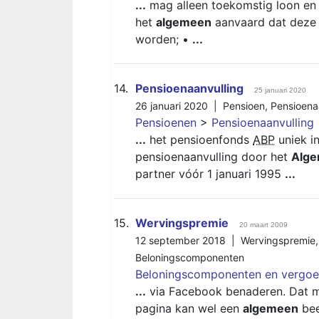
...
mag alleen toekomstig loon en v
het
algemeen
aanvaard dat deze 
worden; •
...
14.
Pensioenaanvulling
25 januari 2020
26 januari 2020 |
Pensioen
,
Pensioena
Pensioenen
>
Pensioenaanvulling
...
het pensioenfonds
ABP
uniek i
pensioenaanvulling door het
Alg
partner vóór 1 januari 1995
...
15.
Wervingspremie
20 maart 2009
12 september 2018 |
Wervingspremie
Beloningscomponenten
Beloningscomponenten en vergoe
...
via Facebook benaderen. Dat m
pagina kan wel een
algemeen
bee