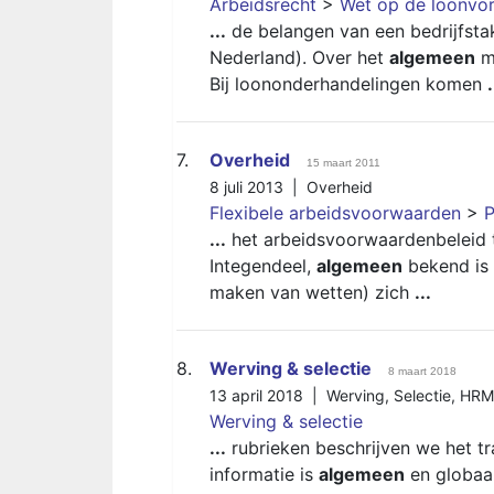
Arbeidsrecht
>
Wet op de loonvo
...
de belangen van een bedrijfsta
Nederland). Over het
algemeen
me
Bij loononderhandelingen komen
.
7.
Overheid
15 maart 2011
8 juli 2013 |
Overheid
Flexibele arbeidsvoorwaarden
>
P
...
het arbeidsvoorwaardenbeleid t
Integendeel,
algemeen
bekend is 
maken van wetten) zich
...
8.
Werving & selectie
8 maart 2018
13 april 2018 |
Werving
,
Selectie
,
HRM
Werving & selectie
...
rubrieken beschrijven we het tra
informatie is
algemeen
en globaal