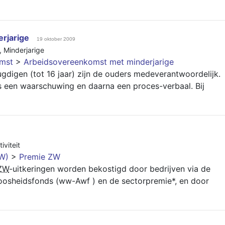
rjarige
19 oktober 2009
,
Minderjarige
mst
>
Arbeidsovereenkomst met minderjarige
gdigen (tot 16 jaar) zijn de ouders medeverantwoordelijk.
s een waarschuwing en daarna een proces-verbaal. Bij
iviteit
ZW)
>
Premie ZW
ZW
-uitkeringen worden bekostigd door bedrijven via de
osheidsfonds (ww-Awf ) en de sectorpremie*, en door