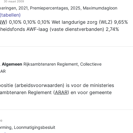
30 maart 2009
keringen
,
2021
,
Premiepercentages
,
2025
,
Maximumdagloon
(tabellen)
NW
) 0,10% 0,10% 0,10% Wet langdurige zorg (WLZ) 9,65%
heidsfonds AWF-laag (vaste dienstverbanden) 2,74%
,
Algemeen
Rijksambtenaren Reglement
,
Collectieve
CAR
sitie (arbeidsvoorwaarden) is voor de ministeries
sambtenaren Reglement (
ARAR
) en voor gemeente
09
orming
,
Loonmatigingsbesluit