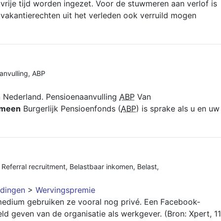
rije tijd worden ingezet. Voor de stuwmeren aan verlof is
vakantierechten uit het verleden ook verruild mogen
anvulling
,
ABP
n Nederland. Pensioenaanvulling
ABP
Van
emeen
Burgerlijk Pensioenfonds (
ABP
) is sprake als u en uw
,
Referral recruitment
,
Belastbaar inkomen
,
Belast
,
dingen
>
Wervingspremie
edium gebruiken ze vooral nog privé. Een Facebook-
ld geven van de organisatie als werkgever. (Bron: Xpert, 11