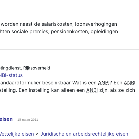
g worden naast de salariskosten, loonsverhogingen
chten sociale premies, pensioenkosten, opleidingen
stingdienst
,
Rijksoverheid
BI-status
standaardformulier beschikbaar Wat is een
ANBI
? Een
ANBI
elling. Een instelling kan alleen een
ANBI
zijn, als ze zich
 eisen
15 maart 2011
ettelijke eisen
>
Juridische en arbeidsrechtelijke eisen