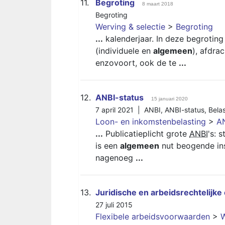
11.
Begroting
8 maart 2018
Begroting
Werving & selectie
>
Begroting
...
kalenderjaar. In deze begrotin
(individuele en
algemeen
), afdra
enzovoort, ook de te
...
12.
ANBI-status
15 januari 2020
7 april 2021 |
ANBI
,
ANBI-status
,
Bela
Loon- en inkomstenbelasting
>
AN
...
Publicatieplicht grote
ANBI
's: 
is een
algemeen
nut beogende inst
nagenoeg
...
13.
Juridische en arbeidsrechtelijke
27 juli 2015
Flexibele arbeidsvoorwaarden
>
W