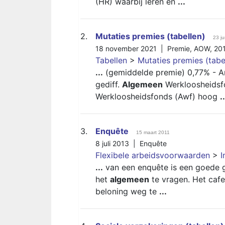
(HR) waarbij leren en
...
2.
Mutaties premies (tabellen)
23 j
18 november 2021 |
Premie
,
AOW
,
20
Tabellen
>
Mutaties premies (tabe
...
(gemiddelde premie) 0,77% - A
gediff.
Algemeen
Werkloosheidsf
Werkloosheidsfonds (Awf) hoog
..
3.
Enquête
15 maart 2011
8 juli 2013 |
Enquête
Flexibele arbeidsvoorwaarden
>
I
...
van een enquête is een goede g
het
algemeen
te vragen. Het caf
beloning weg te
...