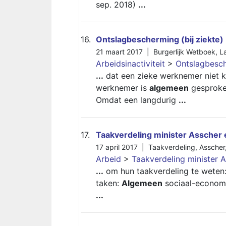
sep. 2018)
...
16.
Ontslagbescherming (bij ziekte)
21 maart 2017 |
Burgerlijk Wetboek
,
L
Arbeidsinactiviteit
>
Ontslagbesch
...
dat een zieke werknemer niet k
werknemer is
algemeen
gesproken
Omdat een langdurig
...
17.
Taakverdeling minister Asscher 
17 april 2017 |
Taakverdeling
,
Asscher
Arbeid
>
Taakverdeling minister A
...
om hun taakverdeling te weten:
taken:
Algemeen
sociaal-economis
...