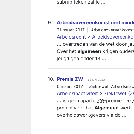
subrubrieken zal je
...
9.
Arbeidsovereenkomst met minde
21 maart 2017 |
Arbeidsovereenkomst
Arbeidsrecht
>
Arbeidsovereenko
...
overtreden van de wet door jeu
Over het
algemeen
krijgen ouder
jeugdigen onder 13
...
10.
Premie ZW
13 juni 2013
6 maart 2017 |
Ziektewet
,
Arbeidsinact
Arbeidsinactiviteit
>
Ziektewet (
...
is geen aparte
ZW
-premie. De
premie voor het
Algemeen
werklo
overheidswerkgevers via de
...